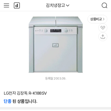
본문 바로가기
다
다나와
김치냉장고
사
검
나
이
색
와
드
메
메
상품비교
인
뉴
관
심
공
유
등록월 2003.09.
LG전자 김장독 R-K188SV
단종
된 상품입니다.