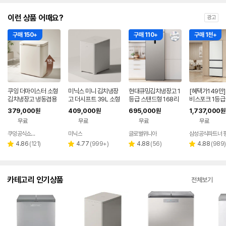
이런 상품 어때요?
광고
구매 150+
구매 110+
구매 1천+
쿠잉 더마이스터 소형
미닉스 미니 김치냉장
현대큐밍김치냉장고 1
[혜택가149만]
김치냉장고 냉동겸용
고 더시프트 39L 소형
등급 스탠드형 168리
비스포크 1등급
뚜껑형 발효숙성 K05
뚜껑형
터 1도어 KAE116TS
3도어 김치냉장
379,000
409,000
695,000
1,737,000
원
원
원
원
5CGGB 그레이지
ME18 저소음 김치보
33DB74C1AP
무료
무료
무료
무료
관 절전가전 신선보관
코타화이트
쿠잉공식쇼핑몰
미닉스
글로벌위니아
네이버
네이버
페이
페이
리
리
리
리
4.86
(
121
)
4.77
(
999+
)
4.88
(
56
)
4.88
(
989
)
별
별
별
별
뷰
뷰
뷰
뷰
점
점
점
점
수
수
수
수
카테고리 인기상품
전체보기