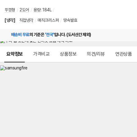
뚜껑형
/
2도어
/
용량
:
184L
/
[냉각]
직접냉각
/
매직크리스퍼
/
땅속발효
배송비 무료
의 기준은
'전국'
입니다. (도서산간 제외)
메뉴 네비게이션
요약정보
가격비교
상품정보
의견/리뷰
연관상품