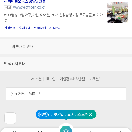
리싸이클오피스 경남양산점
www.reofficeh.co.kr
광고
500평 창고형 가구, 가전, 에어컨, PC 기업맞춤형 매장 무료방문, 레이아
웃
견적문의
회사소개
납품사례
지점안내
빠른배송 안내
법적고지 안내
PC버전
로그인
개인정보처리방침
고객센터
(주) 커넥트웨이브
인터넷 가입 비교 서비스 오픈
NEW
닫기
이
전
페