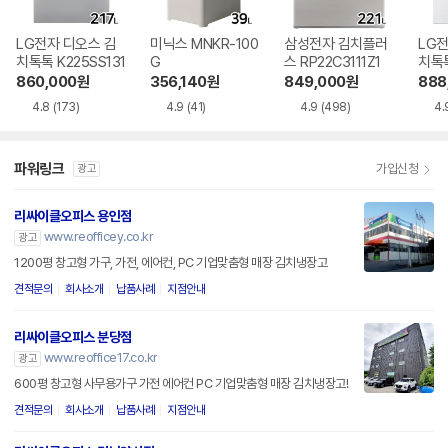
LG전자 디오스 김
미닉스 MNKR-100
삼성전자 김치플러
LG전
치톡톡 K225SS131
G
스 RP22C3111Z1
치톡톡
1
860,000
원
356,140
원
849,000
원
888
4.8
(173)
4.9
(41)
4.9
(498)
4.
파워링크
가입신청
광고
리싸이클오피스 용인점
www.reofficey.co.kr
광고
1200평 창고형 가구, 가전, 에어컨, PC 기업맞춤형 매장 김치냉장고
견적문의
회사소개
납품사례
지점안내
리싸이클오피스 분당점
www.reoffice17.co.kr
광고
600평 창고형 사무용가구 가전 에어컨 PC 기업맞춤형 매장 김치냉장고!
견적문의
회사소개
납품사례
지점안내