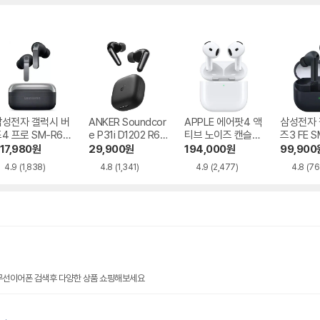
삼성전자 갤럭시 버
ANKER Soundcor
APPLE 에어팟4 액
삼성전자 
4 프로 SM-R64
e P31i D1202 R60
티브 노이즈 캔슬링
즈3 FE S
i NC
MXP93KH/A
17,980
원
29,900
원
194,000
원
99,900
4.9
(1,838)
4.8
(1,341)
4.9
(2,477)
4.8
(76
 무선이어폰 검색후 다양한 상품 쇼핑해보세요