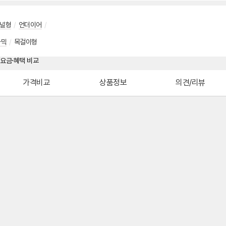
널형
/
언더이어
/
나믹
/
목걸이형
가격비교
상품정보
의견/리뷰