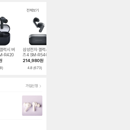
전체보기
갤럭시 버
삼성전자 갤럭시 버
샥즈 오픈핏 프로 T
삼성전자 갤럭시 
M-R420
즈4 SM-R540
010
즈3 프로 SM-R6
0N
원
214,980
원
284,000
원
231,280
원
8)
4.8
(673)
5.0
(100)
4.9
(2,882)
가입신청