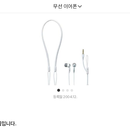
다나와
무선 이어폰
1
2
3
4
등록월 2004.12.
품입니다.