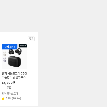
광고
구매 2천+
앤커 사운드코어 C50i
오픈형 러닝 블루투스
이어폰 D1101
54,900
원
무료
앤커 공식스토어
리
4.84
(
999+
)
별
뷰
점
수