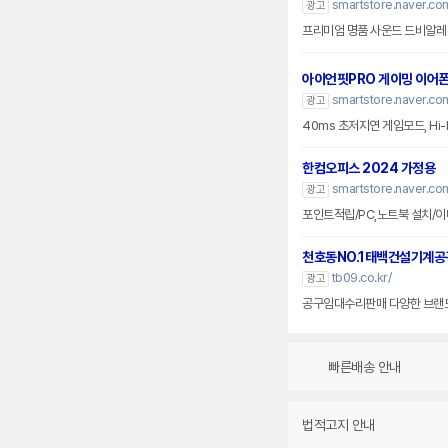
smartstore.naver.c
광고
프리미엄 명품 사운드 드비알레
아이언핏PRO 게이밍 이어
smartstore.naver.c
광고
40ms 초저지연 게임모드, Hi-
한컴오피스 2024 가정용
smartstore.naver.co
광고
포인트적립/PC,노트북 설치/이
천호동NO.1태백건설기계공
tb09.co.kr/
광고
공구임대수리판매 다양한 브랜드
빠른배송 안내
법적고지 안내