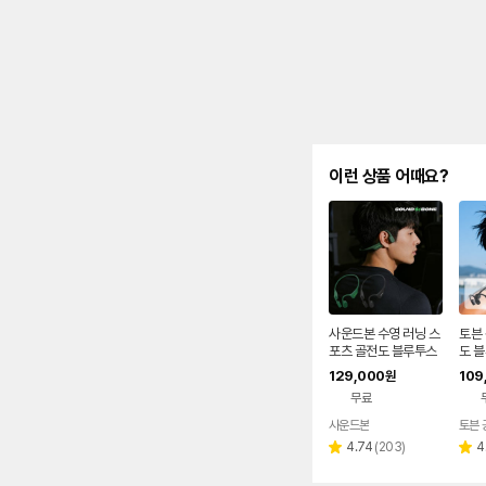
이런 상품 어때요?
사운드본 수영 러닝 스
토븐 
포츠 골전도 블루투스
도 
오픈형 무선 이어폰 R
폰 M
129,000
109
원
S01 런소닉
전거
무료
사운드본
토븐 
리
4.74
(
203
)
4
별
별
뷰
점
점
수