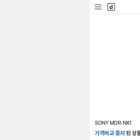
본문 바로가기
다
사
나
이
와
드
메
메
인
뉴
SONY MDR-NX1
가격비교 중지
된 상