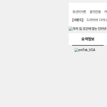
유선이어폰
/
음악전용
/
커
[사운드]
드라이버
:
다이
메뉴 네비게이션
요약정보