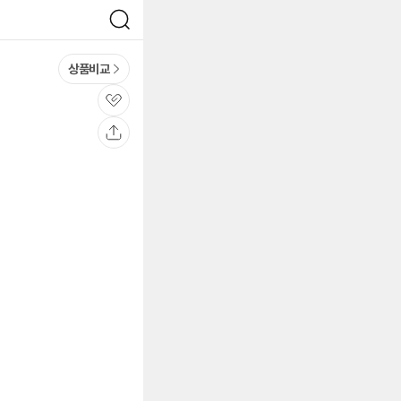
검
색
상품비교
관
심
공
유