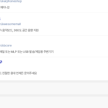
om/earphoneshop
 제미니2
폰
om/awesomemall
Fi 음악모드, 360도 공간 음향 지원
m/sbcore
메일 또는 MLP 또는 USB 발송/게임용 주변기기
구
 친절한 응대 언제든 문의주세요