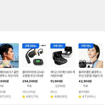
구매 290+
구매 1천+
구매 1천+
웨이브X S7 골전
클리어아크5 LDAC
제닉스 타이탄 GE5 게
블라우풍트 블루투스
블루투스 무선 이어
오픈형 무선 이어폰
이밍이어폰
무선 오픈형 귀걸이 귀
P3 러닝 수영 자
찌형 이어폰 귀걸이형
,000
294,000
51,900
42,900
원
원
원
원
 운동 스포츠 방수
이어클립 러닝 귀찌이
무료
무료
3,000원
무료
어폰
공식몰
아이스카이샵
제닉스
블라우풍트
네이버
네이버
네이버
페이
페이
페이
리
리
리
리
.97
(
292
)
4.82
(
174
)
4.68
(
682
)
4.7
(
999+
)
별
별
별
뷰
뷰
뷰
뷰
점
점
점
수
수
수
수