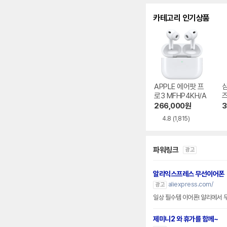
카테고리 인기상품
APPLE 에어팟 프
로3 MFHP4KH/A
즈
0
266,000
원
3
4.8
(1,815)
파워링크
광고
알리익스프레스 무선이어폰
aliexpress.com/
광고
일상 필수템 이어폰! 알리에서
제미니2 와 휴가를 함께~