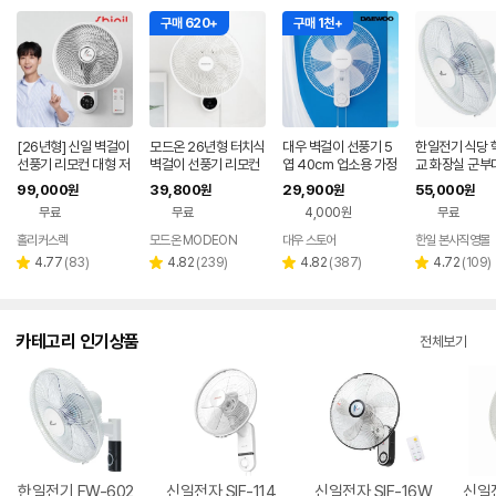
구매 620+
구매 1천+
[26년형] 신일 벽걸이
모드온 26년형 터치식
대우 벽걸이 선풍기 5
한일전기 식당 
선풍기 리모컨 대형 저
벽걸이 선풍기 리모컨
엽 40cm 업소용 가정
교 화장실 군부
소음 벽 선풍기
가정용 업소용 사무실
용 사무실 벽 식당 저소
벽걸이 리모컨 
99,000
39,800
29,900
55,000
원
원
원
원
음 주방 거실 화장실
FW-602
무료
무료
4,000원
무료
홀리커스렉
모드온 MODEON
대우 스토어
한일 본사직영몰
리
리
리
리
4.77
(
83
)
4.82
(
239
)
4.82
(
387
)
4.72
(
109
)
별
별
별
별
뷰
뷰
뷰
뷰
점
점
점
점
수
수
수
수
카테고리 인기상품
전체보기
한일전기 FW-602
신일전자 SIF-114
신일전자 SIF-16W
신일전