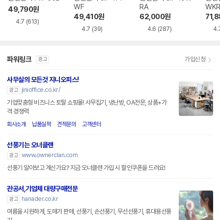
WF
RA
WK
49,790
원
49,410
원
62,000
원
71,
4.7
(613)
4.7
(39)
4.6
(287)
4.
파워링크
가입신청
광고
사무실의 모든것 지니오피스!
jinioffice.co.kr/
광고
기업맞춤형 비즈니스 토탈 쇼핑몰! 사무집기, 냉난방, OA전문, 상품+가
격 경쟁력
회사소개
납품실적
견적문의
고객센터
선풍기는 오너클랜
www.ownerclan.com
광고
선풍기 알아보고 계신가요? 지금 오너클랜 가입 시 할인쿠폰을 드려요!
관공서,기업체 대량구매전문
hanader.co.kr
광고
여름을 시원하게, 도매가 판매, 선풍기, 손선풍기, 무선선풍기, 휴대용선풍