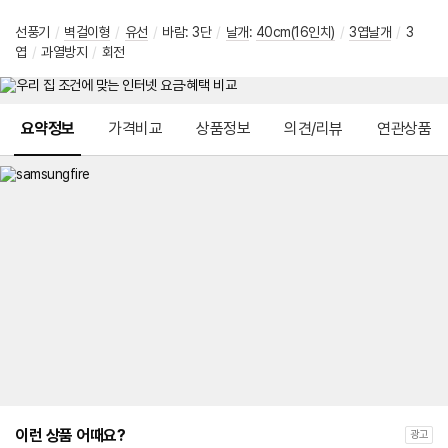
선풍기
/
벽걸이형
/
유선
/
바람: 3단
/
날개
:
40cm(16인치)
/
3엽날개
/
3
엽
/
과열방지
/
회전
메뉴 네비게이션
요약정보
가격비교
상품정보
의견/리뷰
연관상품
이런 상품 어때요?
광고