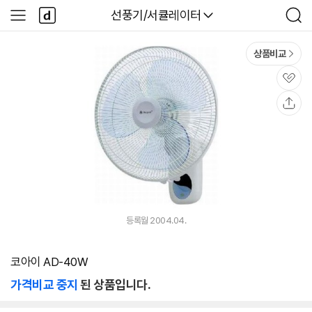
본문 바로가기
다
다나와
선풍기/서큘레이터
사
검
나
이
색
와
드
메
메
상품비교
인
뉴
관
심
공
유
등록월 2004.04.
코아이 AD-40W
가격비교 중지
된 상품입니다.