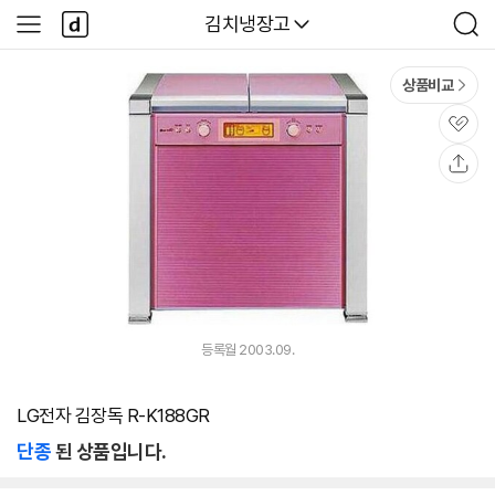
본문 바로가기
다
다나와
김치냉장고
사
검
나
이
색
와
드
메
메
상품비교
인
뉴
관
심
공
유
등록월 2003.09.
LG전자 김장독 R-K188GR
단종
된 상품입니다.