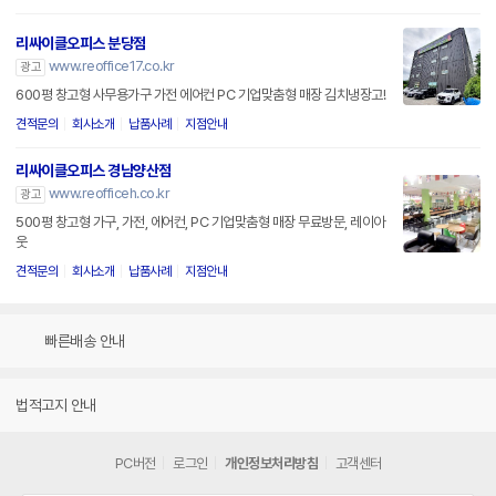
리싸이클오피스 분당점
www.reoffice17.co.kr
광고
600평 창고형 사무용가구 가전 에어컨 PC 기업맞춤형 매장 김치냉장고!
견적문의
회사소개
납품사례
지점안내
리싸이클오피스 경남양산점
www.reofficeh.co.kr
광고
500평 창고형 가구, 가전, 에어컨, PC 기업맞춤형 매장 무료방문, 레이아
웃
견적문의
회사소개
납품사례
지점안내
빠른배송 안내
법적고지 안내
PC버전
로그인
개인정보처리방침
고객센터