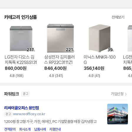
카테고리 인기상품
전체보기
LG전자 디오스 김
삼성전자 김치플러
미닉스 MNKR-100
LG전
치톡톡 K225SS131
스 RP22C3111Z1
G
치톡톡
1
860,000
원
846,400
원
356,140
원
865
4.8
(168)
4.9
(341)
4.9
(41)
4.
파워링크
가입신청
광고
리싸이클오피스 용인점
www.reofficey.co.kr
광고
1200평 창고형 가구, 가전, 에어컨, PC 기업맞춤형 매장 김치냉장고
견적문의
회사소개
납품사례
지점안내