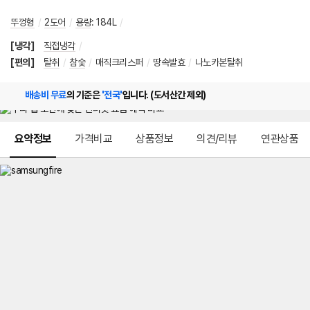
뚜껑형
/
2도어
/
용량
:
184L
/
[냉각]
직접냉각
/
[편의]
탈취
/
참숯
/
매직크리스퍼
/
땅속발효
/
나노카본탈취
배송비 무료
의 기준은
'전국'
입니다. (도서산간 제외)
메뉴 네비게이션
요약정보
가격비교
상품정보
의견/리뷰
연관상품