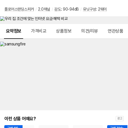
플로어스탠딩스피커
/
2.0채널
/
감도
: 90-94dB
/
유닛구성
:
2웨이
메뉴 네비게이션
요약정보
가격비교
상품정보
의견/리뷰
연관상품
이런 상품 어때요?
광고