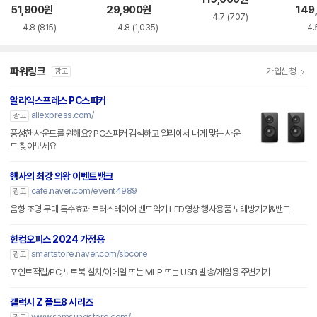
51,900
원
29,900
원
149
4.7
(707)
4.8
(815)
4.8
(1,035)
4.
파워링크
가입신청
광고
알리익스프레스 PC스피커
aliexpress.com/
광고
풍성한 사운드를 원해요? PC스피커 검색하고 알리에서 내게 맞는 사운
드 찾아보세요
행사의 최강 의왕 이벤트뱅크
cafe.naver.com/event4989
광고
음향 조명 무대 특수효과 트러스레이어 밴드악기 LED영상 행사용품 노래방기기&밴드
한컴오피스 2024 가정용
smartstore.naver.com/sbcore
광고
포인트적립/PC,노트북 설치/이메일 또는 MLP 또는 USB 발송/게임용 주변기기
갤럭시 Z 폴드8 시리즈
www.samsungstore.com/