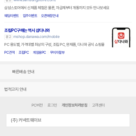
광고
삼성스토어에서 신제품 체험은 물론, 자급제부터 개통까지 모두 만나보세요
웨딩이벤트
입주이벤트
오픈매장안내
조립PC구매는 역시 샵다나와
mshop.danawa.com/mobile
광고
PC 용도별, 가격대별 최상의 구성, 조립 PC, 완제품, 다나와 공식 쇼핑몰
PC견적
조립PC
게임용PC
무이자할부
빠른배송 안내
법적고지 안내
PC버전
로그인
개인정보처리방침
고객센터
(주) 커넥트웨이브