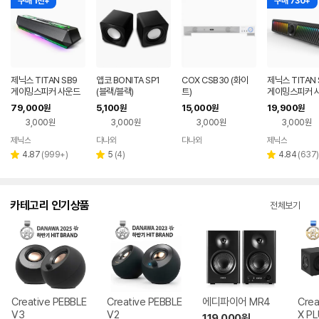
구매 1천+
구매 730+
제닉스 TITAN SB9
앱코 BONITA SP1
COX CSB30 (화이
제닉스 TITAN 
게이밍스피커 사운드
(블랙/블랙)
트)
게이밍스피커 
바 컴퓨터스피커
바 컴퓨터스피
79,000
5,100
15,000
19,900
원
원
원
원
3,000원
3,000원
3,000원
3,000원
제닉스
다나와
다나와
제닉스
네이버
네이버
네이버
네이버
페이
페이
페이
페이
리
리
리
4.87
(
999+
)
5
(
4
)
4.84
(
637
)
별
별
별
뷰
뷰
뷰
점
점
점
수
수
수
카테고리 인기상품
전체보기
Creative PEBBLE
Creative PEBBLE
에디파이어 MR4
Crea
V3
V2
X P
119,000
원