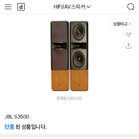
본문 바로가기
다
다나와
HIFI/AV스피커
사
검
나
이
색
와
드
메
메
상품비교
인
뉴
관
심
공
유
등록월 2002.05.
JBL S3500
단종
된 상품입니다.