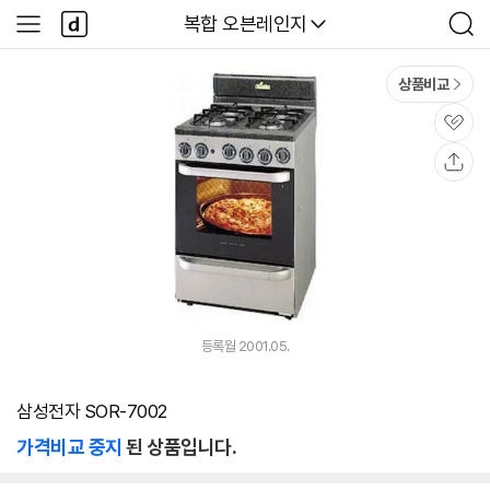
본문 바로가기
다
다나와
복합 오븐레인지
사
검
나
이
색
와
드
메
메
상품비교
인
뉴
관
심
공
유
등록월 2001.05.
삼성전자 SOR-7002
가격비교 중지
된 상품입니다.