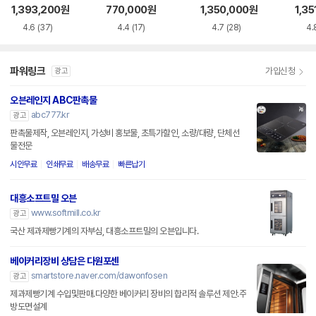
1,393,200
원
770,000
원
1,350,000
원
1,35
4.6
(37)
4.4
(17)
4.7
(28)
4.
파워링크
가입신청
광고
오븐레인지 ABC판촉물
abc777.kr
광고
판촉물제작, 오븐레인지, 가성비 홍보물, 초특가할인, 소량/대량, 단체선
물전문
시안무료
인쇄무료
배송무료
빠른납기
대흥소프트밀 오븐
www.softmill.co.kr
광고
국산 제과제빵기계의 자부심, 대흥소프트밀의 오븐입니다.
베이커리장비 상담은 다원포센
smartstore.naver.com/dawonfosen
광고
제과제빵기계 수입및판매.다양한 베이커리 장비의 합리적 솔루션 제안.주
방도면설계