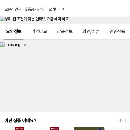
오븐레인지
/
2중공기단열
/
요리타이머
메뉴 네비게이션
요약정보
가격비교
상품정보
의견/리뷰
연관상품
이런 상품 어때요?
광고