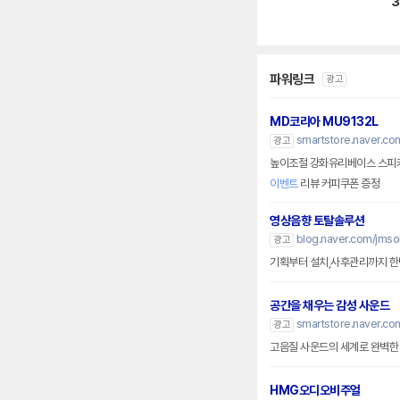
3
파워링크
광고
MD코리아 MU9132L
smartstore.naver.c
광고
높이조절 강화유리베이스 스피
이벤트
리뷰 커피쿠폰 증정
영상음향 토탈솔루션
blog.naver.com/jmsol
광고
기획부터 설치,사후관리까지 한번
공간을 채우는 감성 사운드
smartstore.naver.com
광고
고음질 사운드의 세계로 완벽한
HMG오디오비주얼