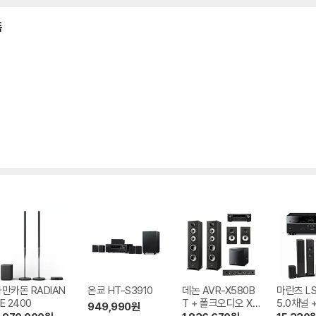
품
만카돈 RADIAN
온쿄 HT-S3910
데논 AVR-X580B
마란츠 LS
E 2400
T + 폴크오디오 XT
5.0채널 
949,990
원