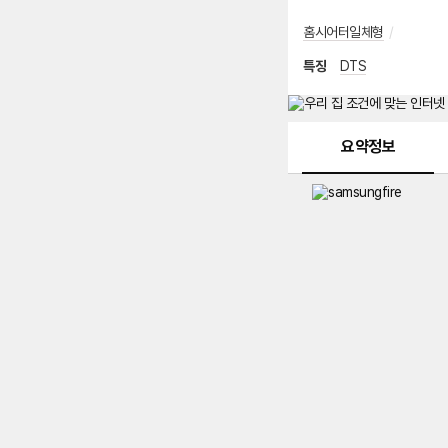
홈시어터일체형
/
특징
DTS
메뉴 네비게이션
요약정보