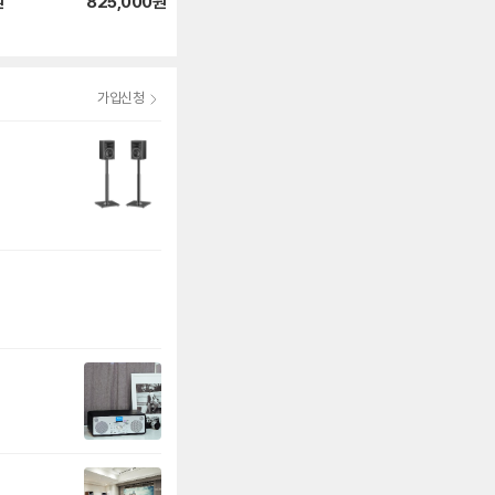
0 + XT20 5채널
원
825,000
원
2,915,450
원
가입신청