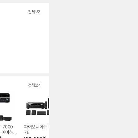
전체보기
전체보기
-7000
파이오니아 HTP-0
마란츠 Cinema 50
인켈 VR652
+ 야마하
76
+ 폴크오디오 XT6
280,000
원