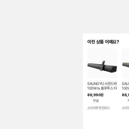
이런 상품 어때요?
SAUNGYU 사운드바
SA
100W tv 블루투스 티
100
비 스피커 홈시어터 A
비 
86,990
86,
원
RC 옵티컬 USB
터 A
무료
소리마루 유한회사
소리