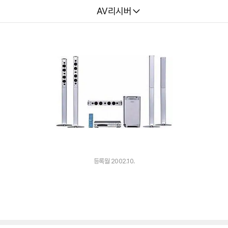
다나와
AV리시버
등록월 2002.10.