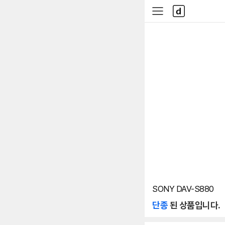
본문 바로가기
다
사
나
이
와
드
메
메
인
뉴
SONY DAV-S880
단종
된 상품입니다.