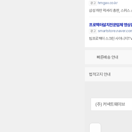
hmgav.co.kr
광고
삼성 하만 럭셔리 총판, 스위스 스
프로젝터설치전문업체 영상
smartstore.naver.c
광고
빔프로젝터 스크린 사이니지T
빠른배송 안내
법적고지 안내
(주) 커넥트웨이브
이