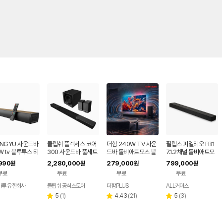
UNGYU 사운드바
클립쉬 플렉서스 코어
더함 240W TV 사운
필립스 피델리오 FB1
W tv 블루투스 티
300 사운드바 풀세트
드바 돌비애트모스 블
7.1.2채널 돌비애트모
거실 스피커 홈시어
(Core 300+SUB 20
루투스 홈시어터 스피
스 내장 서브우퍼 무선
990
2,280,000
279,000
799,000
원
원
원
원
RC 옵티컬
0+SURR 200)
커 3.1채널
사운드바
무료
무료
무료
무료
마루 유한회사
클립쉬 공식스토어
더함PLUS
ALL커머스
리
리
리
5
(
1
)
4.43
(
21
)
5
(
3
)
별
별
별
뷰
뷰
뷰
점
점
점
수
수
수