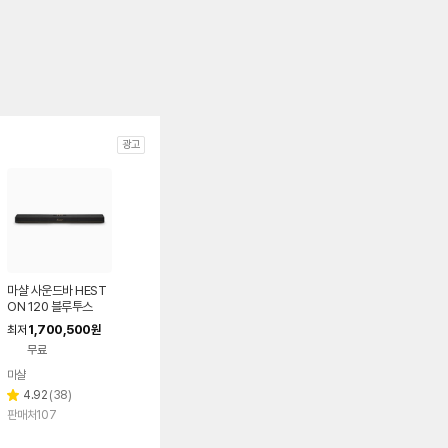
광고
마샬 사운드바 HEST
ON 120 블루투스
1,700,500
최저
원
무료
마샬
리
4.92
(
38
)
별
뷰
판매처107
점
수