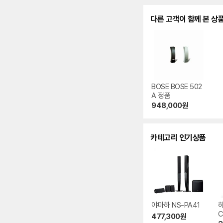
다른 고객이 함께 본 상
BOSE BOSE 502
A 정품
948,000
원
카테고리 인기상품
야마하 NS-PA41
하
C
477,300
원