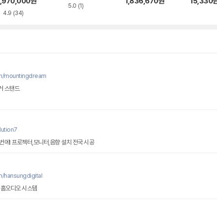
70 5.1채널
AV리시버
,970,000
원
1,836,670
원
15,330
5.0
(1)
4.9
(34)
om/mountingdream
커 스탠드
ution7
에! 프로젝터,모니터,음향 설치 전국 시공
/hansungdigital
 홈오디오 시스템