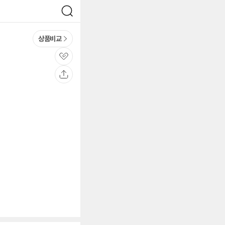
검
색
상품비교
관
심
공
유