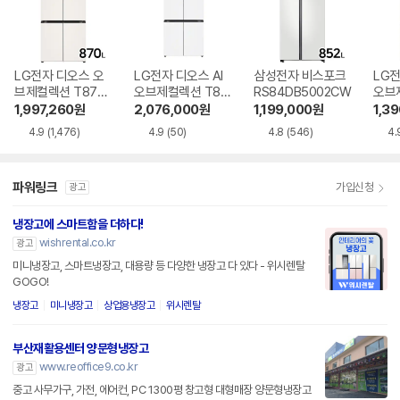
LG전자 디오스 오
LG전자 디오스 AI
삼성전자 비스포크
LG전
브제컬렉션 T873
오브제컬렉션 T87
RS84DB5002CW
오브
MEE111
6MQQ1H1
6ME
1,997,260
원
2,076,000
원
1,199,000
원
1,3
4.9
(1,476)
4.9
(50)
4.8
(546)
4.
파워링크
가입신청
광고
냉장고에 스마트함을 더하다!
wishrental.co.kr
광고
미니냉장고, 스마트냉장고, 대용량 등 다양한 냉장고 다 있다 - 위시렌탈
GOGO!
냉장고
미니냉장고
상업용냉장고
위시렌탈
부산재활용센터 양문형냉장고
www.reoffice9.co.kr
광고
중고 사무가구, 가전, 에어컨, PC 1300평 창고형 대형매장 양문형냉장고