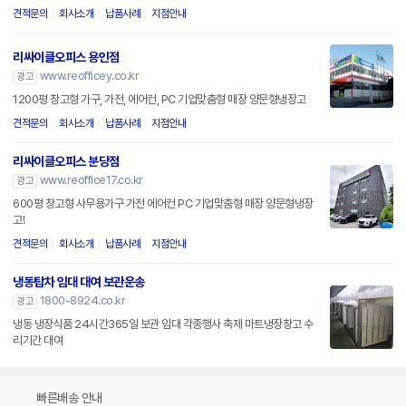
견적문의
회사소개
납품사례
지점안내
리싸이클오피스 용인점
www.reofficey.co.kr
광고
1200평 창고형 가구, 가전, 에어컨, PC 기업맞춤형 매장 양문형냉장고
견적문의
회사소개
납품사례
지점안내
리싸이클오피스 분당점
www.reoffice17.co.kr
광고
600평 창고형 사무용가구 가전 에어컨 PC 기업맞춤형 매장 양문형냉장
고!
견적문의
회사소개
납품사례
지점안내
냉동탑차 임대 대여 보관운송
1800-8924.co.kr
광고
냉동 냉장식품 24시간365일 보관 임대 각종행사 축제 마트냉장창고 수
리기간 대여
빠른배송 안내