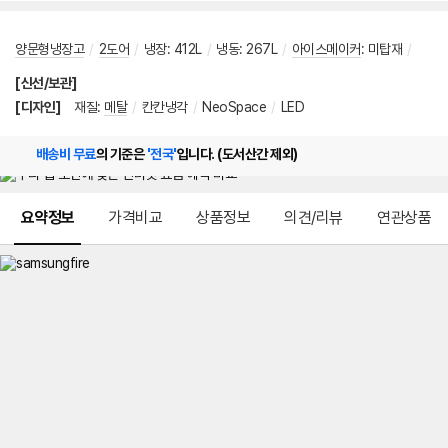
양문형냉장고
/
2도어
/
냉장
:
412L
/
냉동
:
267L
/
아이스메이커
:
미탑재
/
[신선/보관]
[디자인]
재질
:
메탈
/
칸칸냉각
/
NeoSpace
/
LED
배송비 무료
의 기준은
'전국'
입니다. (도서산간 제외)
메뉴 네비게이션
요약정보
가격비교
상품정보
의견/리뷰
연관상품