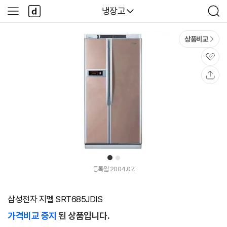
본문 바로가기
다
다나와
냉장고
사
검
나
이
색
와
드
메
메
상품비교
인
뉴
관
심
공
유
1
2
등록월 2004.07.
삼성전자 지펠 SRT685JDIS
가격비교 중지
된 상품입니다.