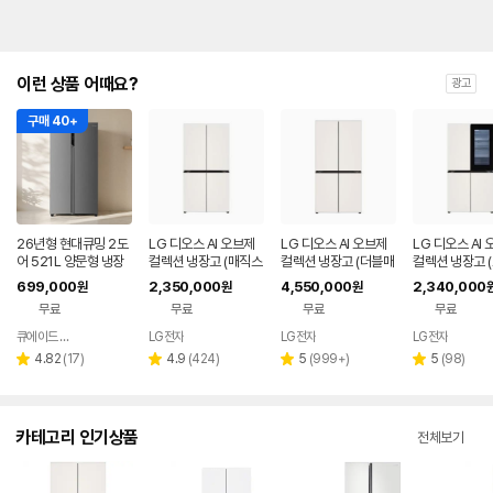
이런 상품 어때요?
광고
구매 40+
26년형 현대큐밍 2도
LG 디오스 AI 오브제
LG 디오스 AI 오브제
LG 디오스 AI
어 521L 양문형 냉장
컬렉션 냉장고 (매직스
컬렉션 냉장고 (더블매
컬렉션 냉장고 
고 실버 가정용 사무실
페이스) T876MEE1
직스페이스) M876G
매직스페이스) 
699,000
2,350,000
4,550,000
2,340,000
원
원
원
QRSE52TSS3Y
H1
BB231
MEE412
무료
무료
무료
무료
큐에이드 스토어
LG전자
LG전자
LG전자
네이버
페이
리
리
리
리
4.82
(
17
)
4.9
(
424
)
5
(
999+
)
5
(
98
)
별
별
별
별
뷰
뷰
뷰
뷰
점
점
점
점
수
수
수
수
카테고리 인기상품
전체보기