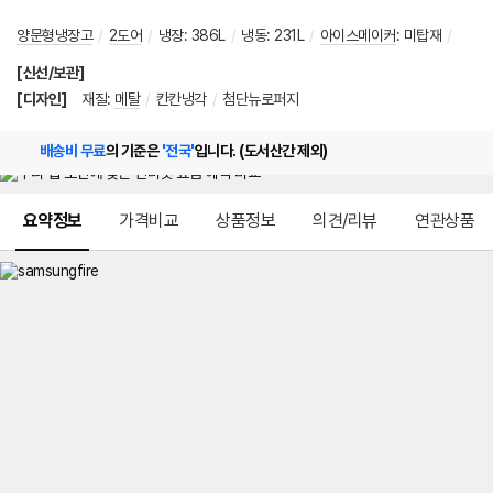
양문형냉장고
/
2도어
/
냉장
:
386L
/
냉동
:
231L
/
아이스메이커
:
미탑재
/
[신선/보관]
[디자인]
재질
:
메탈
/
칸칸냉각
/
첨단뉴로퍼지
배송비 무료
의 기준은
'전국'
입니다. (도서산간 제외)
메뉴 네비게이션
요약정보
가격비교
상품정보
의견/리뷰
연관상품