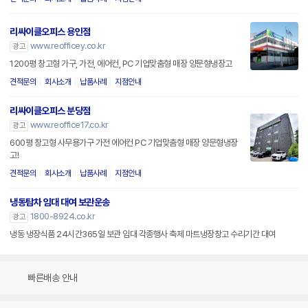
리싸이클오피스 용인점
www.reofficey.co.kr
광고
1200평 창고형 가구, 가전, 에어컨, PC 기업맞춤형 매장 양문형냉장고
견적문의
회사소개
납품사례
지점안내
리싸이클오피스 분당점
www.reoffice17.co.kr
광고
600평 창고형 사무용가구 가전 에어컨 PC 기업맞춤형 매장 양문형냉장
고!
견적문의
회사소개
납품사례
지점안내
냉동탑차 임대 대여 보관운송
1800-8924.co.kr
광고
냉동 냉장식품 24시간365일 보관 임대 각종행사 축제 마트냉장창고 수리기간 대여
빠른배송 안내