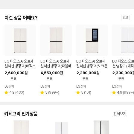
이런 상품 어때요?
광고
LG 디오스 AI 오브제
LG 디오스 AI 오브제
LG 디오스 AI 오브제
LG 디오스 오
컬렉션 냉장고 (매직스
컬렉션 냉장고 (더블매
컬렉션 냉장고 (노크온
션 냉장고 (매
페이스) T876MEE1
직스페이스) M876G
매직스페이스) T876
스) T873MHH
2,600,000
4,550,000
2,290,000
2,300,000
원
원
원
H1
BB231
MEE412
무료
무료
무료
무료
LG전자
LG전자
LG전자
LG전자
리
리
리
리
4.9
(
430
)
5
(
999+
)
5
(
101
)
4.9
(
999+
)
별
별
별
별
뷰
뷰
뷰
뷰
점
점
점
점
수
수
수
수
카테고리 인기상품
전체보기