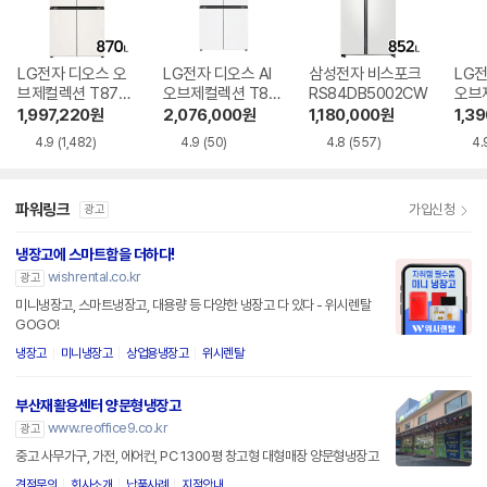
LG전자 디오스 오
LG전자 디오스 AI
삼성전자 비스포크
LG전
브제컬렉션 T873
오브제컬렉션 T87
RS84DB5002CW
오브
MEE111
6MQQ1H1
6ME
1,997,220
원
2,076,000
원
1,180,000
원
1,3
4.9
(1,482)
4.9
(50)
4.8
(557)
4.
파워링크
가입신청
광고
냉장고에 스마트함을 더하다!
wishrental.co.kr
광고
미니냉장고, 스마트냉장고, 대용량 등 다양한 냉장고 다 있다 - 위시렌탈
GOGO!
냉장고
미니냉장고
상업용냉장고
위시렌탈
부산재활용센터 양문형냉장고
www.reoffice9.co.kr
광고
중고 사무가구, 가전, 에어컨, PC 1300평 창고형 대형매장 양문형냉장고
견적문의
회사소개
납품사례
지점안내