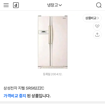
본문 바로가기
다
다나와
냉장고
사
검
나
이
색
와
드
메
메
상품비교
인
뉴
관
심
공
유
등록월 2004.12.
삼성전자 지펠 SRS62ZZC
가격비교 중지
된 상품입니다.