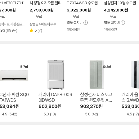
n1 AF70F17D11
리 청정 이지오픈 멀티
T7974WSR 수도권
삼성전자 19평 수도권
 일반배관 전국,
형 에어컨 AF80F17D
기본설치 포함 투인원
기본설치 포함 투인원
27,000
2,799,000
3,922,000
4,242,000
원
원
원
원
설치비포함
22WRS 기본설치포
에어컨
에어컨
무료
무료
무료
무료
함
별도 설치비
별도 설치비
삼성공식파트너 평강프라자
삼성공식파트너 우주
1등에어컨
1등에어컨
리
리
.93
(
999+
)
5
(
7
)
별
뷰
뷰
점
수
수
G전자 휘센 SQ0
캐리어 DAPB-009
삼성전자 비스포크
캐리어 울
FA1WDS
0IDWSD
무풍 윈도우핏 AW
스 BAWB
06C7155EWAZ
WSD
53,094
원
602,800
원
903,270
원
533,03
4.9
(542)
5.0
(10)
5.0
(42)
4.5
(17)