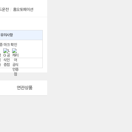
드운전
/
홈오토메이션
유의사항
증 마크 확인
연관상품