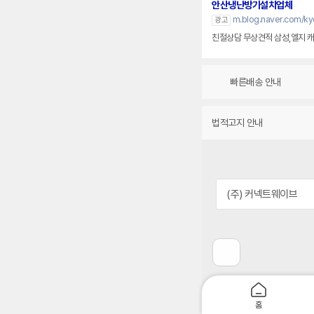
안산냉난방기설치업체
m.blog.naver.com/k
광고
친절상담 무상견적 삼성,엘지 
빠른배송 안내
법적고지 안내
(주) 커넥트웨이브
이
전
페
이
지
홈
로