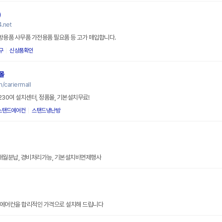
)
.net
방용품 사무품 가전용품 필요품 등 고가 매입합니다.
구
신상품확인
몰
/cariermall
 230여 설치센터, 정품몰, 기본설치무료!
스탠드에어컨
스탠드냉난방
0개월분납, 경비처리가능, 기본설치비면제행사
품 에어컨을 합리적인 가격으로 설치해 드립니다