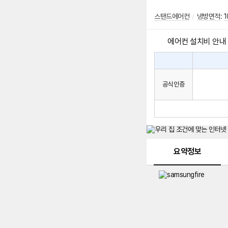
스탠드에어컨
/
냉방면적
:
1
에어컨 설치비 안내
에
에
어
컨
어
공식인증
설
컨
치
구
비
매
시
발
생
되
메뉴 네비게이션
는
요약정보
설
치
비
에
대
한
안
내