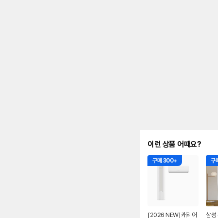
를
나
타
내
는
표
입
니
다.
이런 상품 어때요?
구매 300+
구매
[2026 NEW] 캐리어
삼성