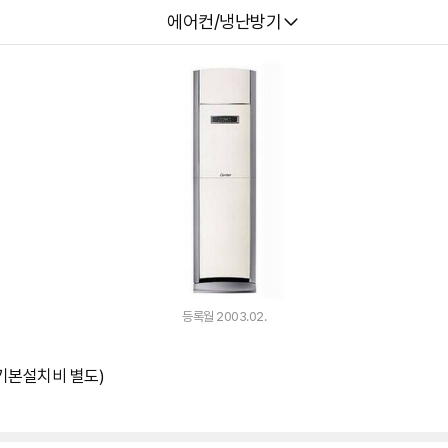
다나와
에어컨/냉난방기
등록월 2003.02.
 (기본설치비 별도)