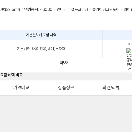
0평(32.5㎡)
/
냉방능력:
~6000
/
인버터
/
셀프크리닝
/
슬라이딩그린도어
/
와이
기본설치비 포함 내역
인
기본배관, 타공, 진공, 냉매, 부자재
더보기
가격비교
상품정보
의견/리뷰