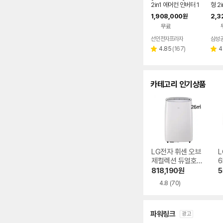
2in1 에어컨 인버터 1
형 2i
등급 멀티형 wifi 17평
BRS
1,908,000
2,3
원
+6평 투인원 전국 설
기본
무료
치비포함
선인전자프라자
리
4.85
(
167
)
4
별
별
뷰
점
점
수
카테고리 인기상품
LG전자 휘센 오브
L
제컬렉션 듀얼호스
6
PQ08FDWBS
818,190
원
5
4.8
(70)
파워링크
광고