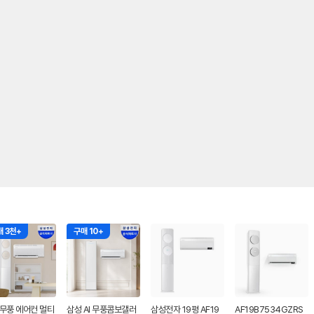
 3천+
구매 10+
 무풍 에어컨 멀티
삼성 AI 무풍콤보갤러
삼성전자 19평 AF19
AF19B7534GZRS