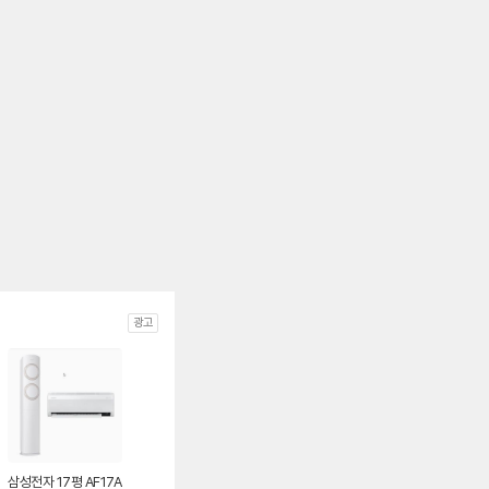
광고
삼성전자 17평 AF17A