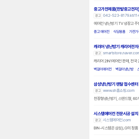
중고가전제품(한밭중고전자
042-523-8179.kti114
광고
에어컨 냉난방기 TV 냉장고 주
중고 에어컨
식당용품
가전가
캐리어 냉난방기 캐리어전자
smartstore.naver.com
광고
캐리어 2IN1에어컨 판매, 전국
벽걸이에어컨
벽걸이냉난방
삼성냉난방기 렌탈 접수센터
www.sh홈쇼핑.com
광고
천장형냉난방기, 스탠드형, 6
시스템에어컨 전문시공 설치
시스템에어컨.com
광고
BIN-시스템은 삼성,LG의 정