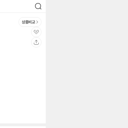
검
색
상품비교
관
심
공
유