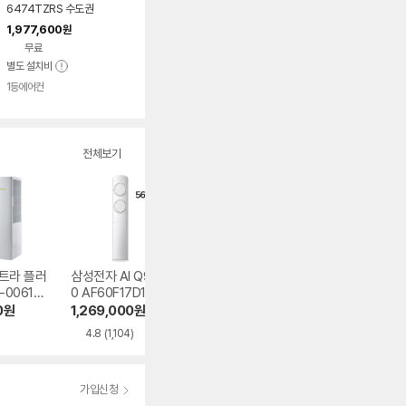
6474TZRS 수도권
기본설치 포함 투인원
1,977,600
원
에어컨
무료
별도 설치비
1등에어컨
전체보기
트라 플러
삼성전자 AI Q900
LG전자 휘센 SQ0
LG전자 휘센 오브
-0061YA
0 AF60F17D11GS
6FJ1WFS
제컬렉션 듀얼호
PQ07FDWCS
0
원
1,269,000
원
653,500
원
800,990
원
4.8
(1,104)
4.7
(52)
4.7
(52)
가입신청