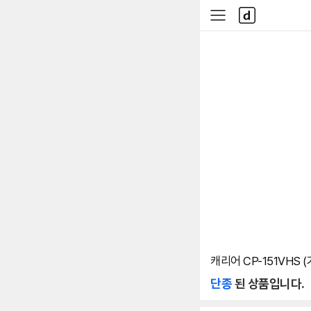
본문 바로가기
다
사
나
이
와
드
메
메
인
뉴
캐리어 CP-151VHS
단종
된 상품입니다.