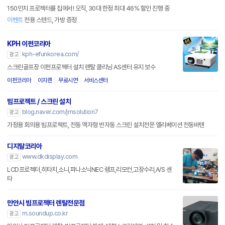
150인치 프로젝터를 집에서! 오직, 30대 한정 최대 46% 할인 진행 중
이벤트
전용 스탠드, 가방 증정
KPH 이펀코리아
kph-efunkorea.com/
광고
스크린골프장 이펀프로젝터 설치 렌탈 클리닝 AS센터 유지 보수
이펀코리아
이지렌
무료시연
서비스센터
빔프로젝트 / 스크린 설치
blog.naver.com/jmsolution7
광고
가정용 회의용 빔프로젝트, 전동 액자형 반자동 스크린 설치전문 엘리베이션 전동바텐
디지탈코리아
www.dkdisplay.com
광고
LCD프로젝터,히타치,소니,파나소닉NEC 램프,리모컨,고장수리,A/S 센
타
만안시 빔프로젝터 렌탈전문점
m.soundup.co.kr
광고