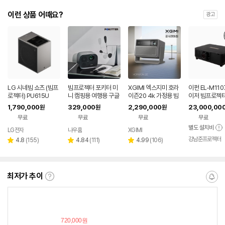
이런 상품 어때요?
광고
LG 시네빔 쇼츠 (빔프
빔프로젝터 포키터 미
XGIMI 엑스지미 호라
이펀 EL-M110
로젝터) PU615U
니 캠핑용 여행용 구글
이즌20 4k 가정용 빔
이저 빔프로젝터 
TV 4K 스마트빔
프로젝터
0안시 풀HD 
1,790,000
329,000
2,290,000
23,000,00
원
원
원
A 강당용 고안
무료
무료
무료
무료
별도 설치비
LG전자
나우홈
XGIMI
강남준프로젝터
리
리
리
4.8
(
155
)
4.84
(
111
)
4.99
(
106
)
별
별
별
뷰
뷰
뷰
점
점
점
수
수
수
최저가 추이
최
알
저
림
가
받
추
는
이
중