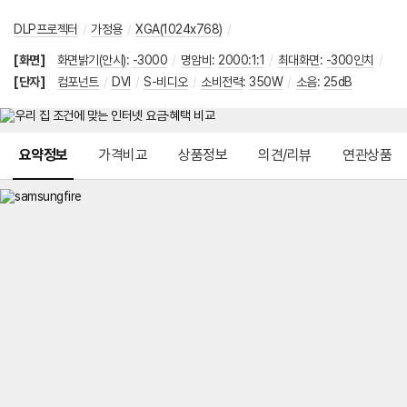
DLP프로젝터
/
가정용
/
XGA(1024x768)
/
[화면]
화면밝기(안시)
:
-3000
/
명암비
:
2000:1:1
/
최대화면
:
-300인치
/
[단자]
컴포넌트
/
DVI
/
S-비디오
/
소비전력
:
350W
/
소음
:
25dB
메뉴 네비게이션
요약정보
가격비교
상품정보
의견/리뷰
연관상품