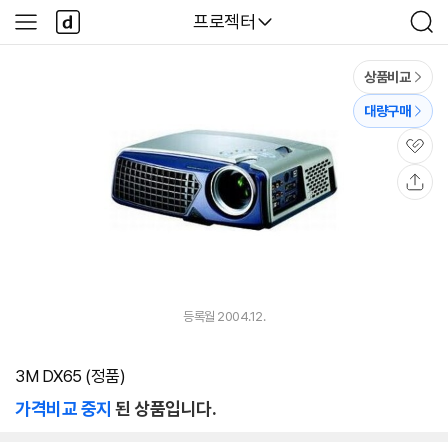
본문 바로가기
다
다나와
프로젝터
사
검
나
이
색
와
드
메
메
상품비교
인
뉴
대량구매
관
심
공
유
등록월 2004.12.
3M DX65 (정품)
가격비교 중지
된 상품입니다.