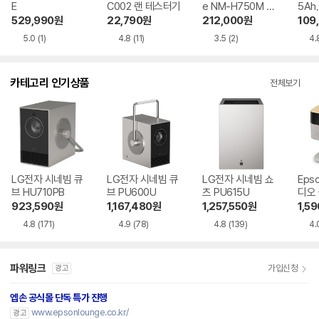
E
C002 랜 테스터기
e NM-H750M 허
5Ah
브랙
529,990
원
22,790
원
212,000
원
109
5.0
(1)
4.8
(11)
3.5
(2)
4.
카테고리 인기상품
전체보기
LG전자 시네빔 큐
LG전자 시네빔 큐
LG전자 시네빔 쇼
Eps
브 HU710PB
브 PU600U
츠 PU615U
디오
EF-7
923,590
원
1,167,480
원
1,257,550
원
1,5
4.8
(171)
4.9
(78)
4.8
(139)
4.
파워링크
가입신청
광고
엡손 공식몰 단독 특가 진행
www.epsonlounge.co.kr/
광고