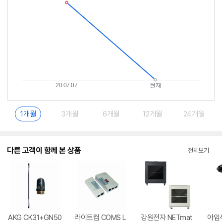
란?
1개월
3개월
6개월
12개월
24개월
다른 고객이 함께 본 상품
전체보기
AKG CK31+GN50
라이트컴 COMS L
강원전자 NETmat
아임삭 