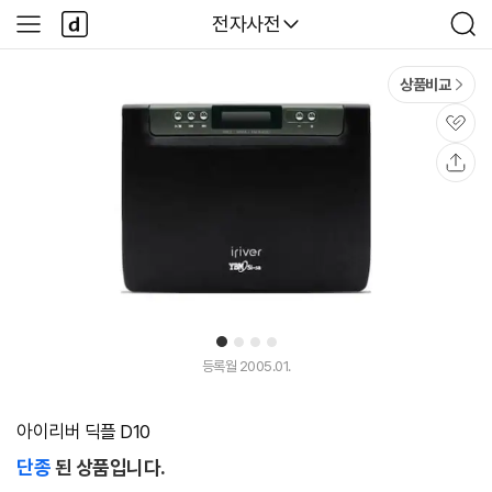
본문 바로가기
다
다나와
전자사전
사
검
나
이
색
와
드
메
메
상품비교
인
뉴
관
심
공
유
1
2
3
4
등록월 2005.01.
아이리버 딕플 D10
단종
된 상품입니다.