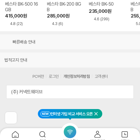
베스타 BK-500 16
베스타 BK-200 8G
베스타 BK-50
베스타
GB
B
B
235,000
원
415,000
원
285,000
원
255
4.6
(299)
4.8
(22)
4.3
(6)
5.
빠른배송 안내
법적고지 안내
PC버전
로그인
개인정보처리방침
고객센터
(주) 커넥트웨이브
인터넷 가입 비교 서비스 오픈
NEW
닫기
이
전
페
이
지