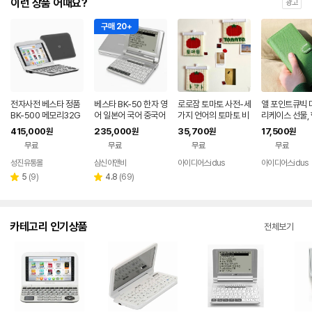
이런 상품 어때요?
광고
구매 20+
전자사전 베스타 정품
베스타 BK-50 한자 영
로로잠 토마토 사전-세
앨 포인트큐빅 
BK-500 메모리32G
어 일본어 국어 중국어
가지 언어의 토마토 비
리케이스 선물,
B 영영 영어특화 옥스
어학연수 한영 영영 독
즈발, 로로잠
무
415,000
235,000
35,700
17,500
원
원
원
원
포드 북웜 콜린스코빌
일어 영어 전자사전
무료
무료
무료
무료
드
성진유통몰
삼신이앤비
아이디어스idus
아이디어스idus
네이버
페이
리
리
5
(
9
)
4.8
(
69
)
별
별
뷰
뷰
점
점
수
수
카테고리 인기상품
전체보기