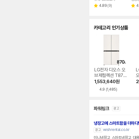
리
4.89
(
9
)
4
별
별
뷰
점
점
수
카테고리 인기상품
LG전자 디오스 오
L
브제컬렉션 T873
MEE111
6
1,553,640
원
2
4.9
(1,485)
파워링크
광고
냉장고에 스마트함을 더하다
wishrental.co.kr
광고
미니냉장고, 스마트냉장고, 대용