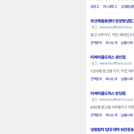
냉장고
미니냉장고
상업용냉
부산재활용센터 양문형냉장
www.reoffice9.co.kr
광고
중고 사무가구, 가전, 에어컨, 
견적문의
회사소개
납품사례
리싸이클오피스 용인점
www.reofficey.co.kr
광고
1200평 창고형 가구, 가전, 
견적문의
회사소개
납품사례
리싸이클오피스 분당점
www.reoffice17.co.kr
광고
600평 창고형 사무용가구 가전
견적문의
회사소개
납품사례
냉동탑차 임대 대여 보관운송