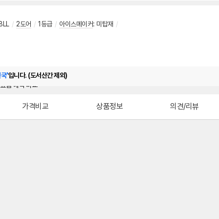
8LL
/
2도어
/
1등급
/
아이스메이커
:
미탑재
/
전국'
입니다. (도서산간 제외)
가격비교
상품정보
의견/리뷰