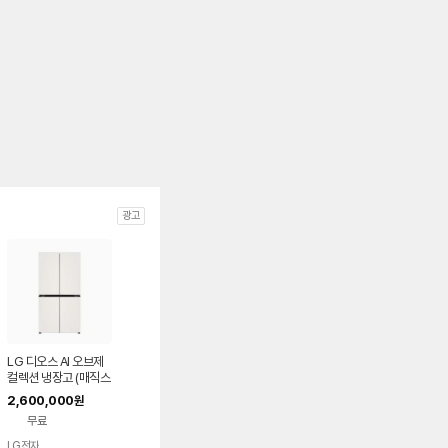
광고
LG 디오스 AI 오브제
컬렉션 냉장고 (매직스
페이스) T876MEE1
2,600,000
원
H1
무료
LG전자