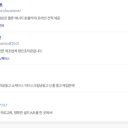
트
c/business/
용성은 물론 에너지 효율까지! 온라인 견적 제공
문의
온
com/sdf2001
고 전문 제조업체 정진초저온입니다.
쇼케이스
음료수냉장고 업소용냉장고 수직냉동고 쇼케이스 아이스크림냉동고 신품 중고 매입판매
7757
무료교육, 정확한 설치 A/S를 한 곳에서!