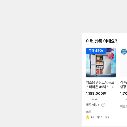
이런 상품 어때요?
구매 490+
업소용 냉장고 냉동고
라셀
스타리온 45박스 LG
냉장
A/S 영업용 대형 올냉
카페
1,188,000
1,7
원
장 올메탈 E45BAR
냉동
무료
별도 설치비
이을
포쿨
리
4.89
(
999+
)
별
뷰
점