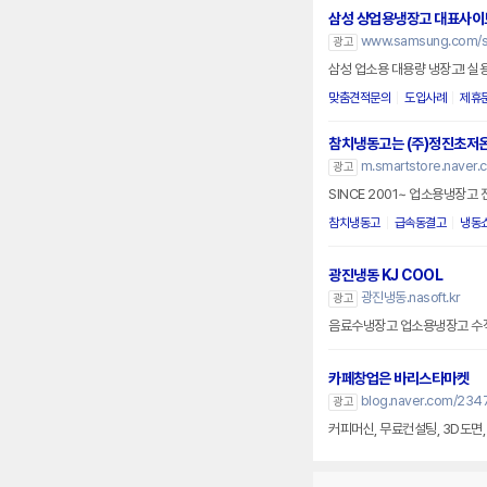
삼성 상업용냉장고 대표사이
www.samsung.com/se
광고
삼성 업소용 대용량 냉장고! 실
맞춤견적문의
도입사례
제휴
참치냉동고는 (주)정진초저
m.smartstore.naver.
광고
SINCE 2001~ 업소용냉장
참치냉동고
급속동결고
냉동
광진냉동 KJ COOL
광진냉동.nasoft.kr
광고
카페창업은 바리스타마켓
blog.naver.com/234
광고
커피머신, 무료컨설팅, 3D도면, 