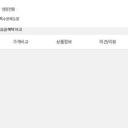
/
냉장전용
/
특수분체도장
가격비교
상품정보
의견/리뷰