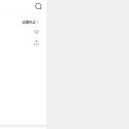
검
색
상품비교
관
심
공
유