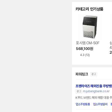
수
카테고리 인기상품
포시엠 CM-50F
삼
4
568,100
원
2
4.3
(12)
파워링크
광고
프랜차이즈 해외진출 주방뱅
m.jubangbank.co.kr
광고
K푸드 브랜드 해외 매장 대응 
업소주방용품
업소주방설비