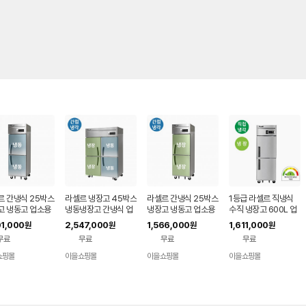
르 간냉식 25박스
라셀르 냉장고 45박스
라셀르 간냉식 25박스
1등급 라셀르 직냉식
고 냉동고 업소용
냉동냉장고 간냉식 업
냉장고 냉동고 업소용
수직 냉장고 600L 업
 프랜차이즈 스텐
소용 LS-1045HRF
카페 프랜차이즈 스텐
소용 식당 카페 25박
01,000
2,547,000
1,566,000
1,611,000
원
원
원
원
2(우도어)
프랜차이즈 카페
냉장2(우도어)
스 A-LD-625R
무료
무료
무료
무료
쇼핑몰
이을쇼핑몰
이을쇼핑몰
이을쇼핑몰
네이버
네이버
네이버
네이버
페이
페이
페이
페이