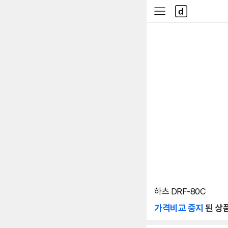
본문 바로가기
다
사
나
이
와
드
메
메
인
뉴
하츠 DRF-80C
가격비교 중지
된 상