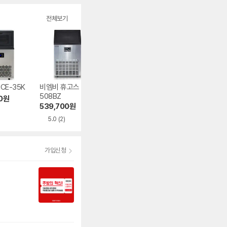
전체보기
ICE-35K
비엠비 휴고스 BIA-
스타쿨 프리탑 FT-
캐리어 CSR-485
508BZ
470R
1H
0
원
539,700
원
301,440
원
493,620
원
5.0
(2)
4.5
(116)
4.9
(10)
가입신청