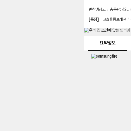
반찬냉장고
/
총용량
:
42L
[특징]
고효율콤프레셔
/
메뉴 네비게이션
요약정보