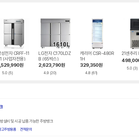
성전자 CRFF-11
LG전자 C170LDZ
캐리어 CSR-480R
21센추리 
1 (사업자전용)
B (65박스)
1H
498,00
,529,990
원
2,623,790
원
329,350
원
5.0
(3)
5.0
(5)
4.9
(20)
4.8
(61)
크
주방설비 및 시공 납품 가능한 주방뱅크
중고주방용품
견적문의