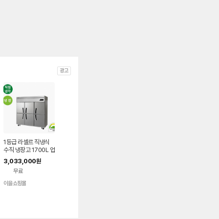
광고
1등급 라셀르 직냉식
수직 냉장고 1700L 업
소용 식당 카페 65박
3,033,000
원
스 A-LD-1765R
무료
이을쇼핑몰
네이버
페이