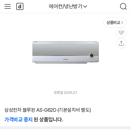
본문 바로가기
다
다나와
에어컨/냉난방기
사
검
나
이
색
와
드
메
메
상품비교
인
뉴
관
심
공
유
등록월 2005.01.
삼성전자 블루윈 AS-G62D (기본설치비 별도)
가격비교 중지
된 상품입니다.