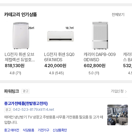
점
점
수
수
카테고리 인기상품
전체보기
LG전자 휘센 오브
LG전자 휘센 SQ0
캐리어 DAPB-009
캐리
제컬렉션 듀얼호스
6FA1WDS
0IDWSD
스 B
PQ08FDWBS
WS
818,130
원
420,000
원
602,800
원
532
4.8
(71)
4.9
(545)
5.0
(11)
4.
파워링크
가입신청
광고
중고가전제품(한밭중고전자)
042-523-8179.kti114.net
광고
에어컨 냉난방기 TV 냉장고 주방용품 사무품 가전용품 필요품 등 고가 매
입합니다.
중고 에어컨
식당용품
가전가구
신상품확인