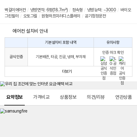
벽걸이에어컨
/
냉방면적
:
6평(18.7㎡)
/
정속형
/
냉방능력:
~3000
/
바이오
그린필터
/
오토그릴
/
원형하프미러디스플레이
/
공기청정운전
에어컨 설치비 안내
기본설치비 포함 내역
유의사항
에
에
어
인증 마크 확인
컨
어
공식인증
기본배관, 타공, 진공, 냉매, 부자재
설
컨
치
구
비
매
더보기
시
발
생
되
메뉴 네비게이션
는
요약정보
가격비교
상품정보
의견/리뷰
연관상품
설
치
비
에
대
한
안