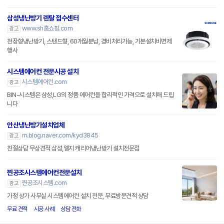
삼성냉난방기 렌탈 접수센터
www.sh홈쇼핑.com
광고
천장형냉난방기, 스탠드형, 60개월분납, 경비처리가능, 기본설치비면제
행사
시스템에어컨 전문시공 설치
시스템에어컨.com
광고
BIN-시스템은 삼성,LG의 정품 에어컨을 합리적인 가격으로 설치해 드립
니다
안산냉난방기설치업체
m.blog.naver.com/kyd3845
광고
친절상담 무상견적 삼성,엘지 캐리어냉난방기 설치전문점
찐공조시스템에어컨전문설치
찐공조시스템.com
광고
가정 상가 사무실 시스템에어컨 설치 전문, 무료방문견적 상담
무료 견적
시공 사례
상담 전화