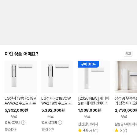
내
를
나
타
내
는
표
입
니
다.
이런 상품 어때요?
광고
구매 310+
LG전자 18평 FQ18V
LG전자 FQ18VCW
[2026 NEW] 캐리어
삼성 AI 무풍
AWWA2 수도권 기본
WA2 18평 수도권 기
2in1 에어컨 인버터 1
리 청정 이지오
설치 포함 투인원 에어
본설치 포함 투인원 에
등급 멀티형 wifi 17평
형 에어컨 AF8
5,392,000
5,392,000
1,908,000
2,799,000
원
원
원
컨
어컨
+6평 투인원 전국 설
22WRS 기본
무료
무료
무료
무료
치비포함
함
별도 설치비
별도 설치비
선인전자프라자
삼성공식파트너 
1등에어컨
1등에어컨
리
리
4.85
(
171
)
5
(
7
)
별
별
뷰
뷰