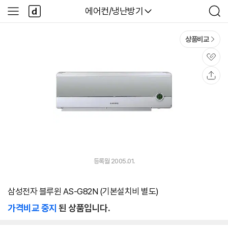
본문 바로가기
다
다나와
에어컨/냉난방기
사
검
나
이
색
와
드
메
메
상품비교
인
뉴
관
심
공
유
등록월 2005.01.
삼성전자 블루윈 AS-G82N (기본설치비 별도)
가격비교 중지
된 상품입니다.