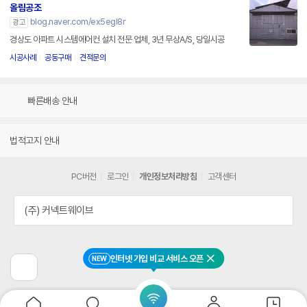
올림공조
blog.naver.com/ex5egl8r
광고
경상도 아파트 시스템에어컨 설치 전문 업체, 3년 무상A/S, 당일시공
시공사례
공동구매
견적문의
빠른배송 안내
법적고지 안내
PC버전
로그인
개인정보처리방침
고객센터
(주) 커넥트웨이브
인터넷 가입 비교 서비스 오픈
NEW
닫기
이
전
페
이