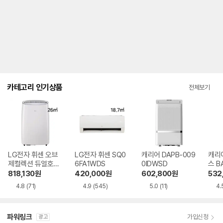
내
를
나
타
내
는
표
입
니
다.
카테고리 인기상품
전체보기
LG전자 휘센 오브
LG전자 휘센 SQ0
캐리어 DAPB-009
캐리
제컬렉션 듀얼호스
6FA1WDS
0IDWSD
스 B
PQ08FDWBS
WS
818,130
원
420,000
원
602,800
원
532
4.8
(71)
4.9
(545)
5.0
(11)
4.
파워링크
가입신청
광고