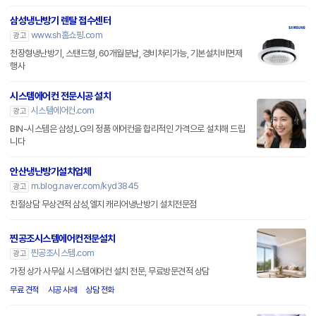
삼성냉난방기 렌탈 접수센터
www.sh홈쇼핑.com
광고
천장형냉난방기, 스탠드형, 60개월분납, 경비처리가능, 기본설치비면제
행사
시스템에어컨 전문시공 설치
시스템에어컨.com
광고
BIN-시스템은 삼성,LG의 정품 에어컨을 합리적인 가격으로 설치해 드립
니다
안산냉난방기설치업체
m.blog.naver.com/kyd3845
광고
친절상담 무상견적 삼성,엘지 캐리어냉난방기 설치전문점
찐공조시스템에어컨전문설치
찐공조시스템.com
광고
가정 상가 사무실 시스템에어컨 설치 전문, 무료방문견적 상담
무료 견적
시공 사례
상담 전화