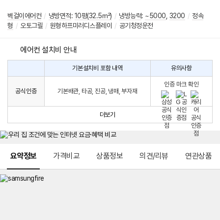
벽걸이에어컨
/
냉방면적
:
10평(32.5㎡)
/
냉방능력
:
~5000
,
3200
/
정속
형
/
오토그릴
/
원형하프미러디스플레이
/
공기청정운전
에어컨 설치비 안내
기본설치비 포함 내역
유의사항
에
에
어
인증 마크 확인
컨
어
공식인증
기본배관, 타공, 진공, 냉매, 부자재
설
컨
치
구
비
매
더보기
시
발
생
되
메뉴 네비게이션
는
요약정보
가격비교
상품정보
의견/리뷰
연관상품
설
치
비
에
대
한
안