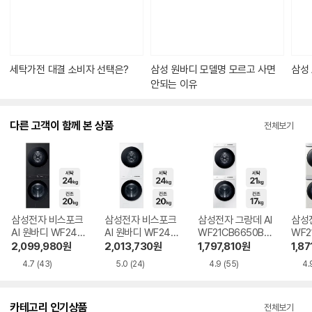
있
습
니
다.
세탁가전 대결 소비자 선택은?
삼성 원바디 모델명 모르고 사면
삼성 
안되는 이유
다른 고객이 함께 본 상품
전체보기
삼성전자 비스포크
삼성전자 비스포크
삼성전자 그랑데 AI
삼성전
AI 원바디 WF242
AI 원바디 WF242
WF21CB6650BW
WF2
0HCVVC 일반판매
0HCWWC 일반판
+ DV17CB6600B
+ D
2,099,980
원
2,013,730
원
1,797,810
원
1,87
처
매처
W 일반판매처
E 
4.7
(43)
5.0
(24)
4.9
(55)
4.
카테고리 인기상품
전체보기