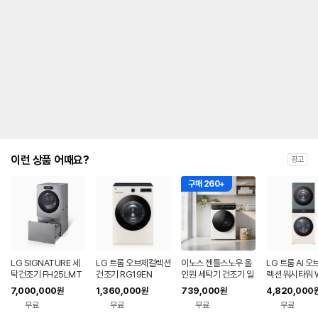
이런 상품 어때요?
광고
구매 260+
LG SIGNATURE 세
LG 트롬 오브제컬렉션
이노스 젠틀스노우 올
LG 트롬 AI 
탁건조기 FH25LMT
건조기 RG19EN
인원 세탁기 건조기 일
렉션 워시타워 
H
체형 세탁 10kg, 건조
25EGZF
7,000,000
1,360,000
739,000
4,820,000
원
원
원
7kg 방문설치
무료
무료
무료
무료