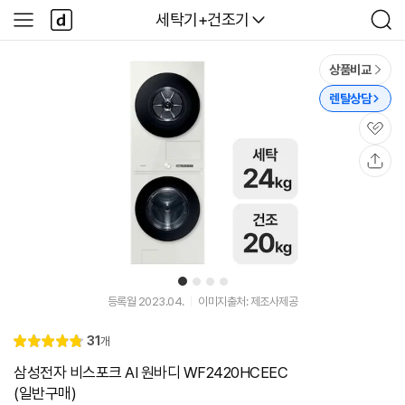
본문 바로가기
다
다나와
세탁기+건조기
사
검
나
이
색
와
드
메
메
상품비교
인
뉴
렌탈상담
관
심
공
유
1
2
3
4
등록월 2023.04.
이미지출처: 제조사제공
리
31
개
별
4.
뷰
점
8
삼성전자 비스포크 AI 원바디 WF2420HCEEC
(일반구매)