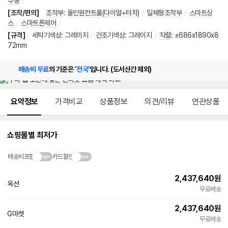
수동
/
[조작/편의]
조작부
:
올인원컨트롤(다이얼+터치)
/
일체형조작부
/
스마트싱
스
/
스마트폰제어
/
[규격]
세탁기색상
:
그레이지
/
건조기색상
:
그레이지
/
직렬
:
±686x1890x8
72mm
배송비 무료
의 기준은
'전국'
입니다. (도서산간 제외)
메뉴 네비게이션
요약정보
가격비교
상품정보
의견/리뷰
연관상품
쇼핑몰별 최저가
배송비포함
카드할인
2,437,640
원
옥션
무료배송
2,437,640
원
G마켓
무료배송