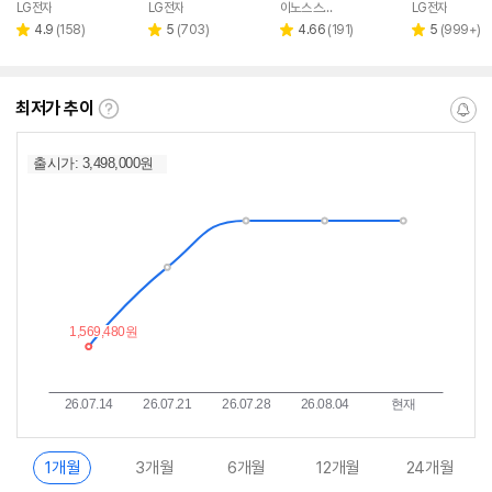
LG전자
LG전자
이노스 스토어
LG전자
네이버
페이
리
리
리
리
4.9
(
158
)
5
(
703
)
4.66
(
191
)
5
(
999+
)
별
별
별
별
뷰
뷰
뷰
뷰
점
점
점
점
수
수
수
수
최저가 추이
최
알
저
림
가
받
추
는
이
중
란?
1개월
3개월
6개월
12개월
24개월