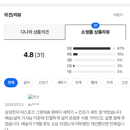
의견/리뷰
더보기
31
다나와 상품의견
쇼핑몰 상품리뷰
5점
87%
4.8
31
4점
10%
3점
0%
2점
3%
1점
0%
전체
설치
건조기
세탁기
만족
빨래
가격
건조
2025.07.23.
do****
삼성전자 비스포크 그랑데AI 원바디 세탁기 + 건조기 세트 잘 박았습니다.
배송/설치 기사님 더운데 친절하게 설치 완료후 사용 가이드도 설명 잘해 주
었습니다. 배송이 1개월 정도 소요 되었는데 이부분만 개선했으면 만족입니
다.