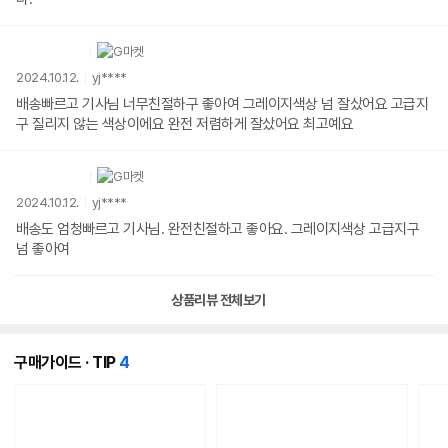
2024.10.12.
yj****
배송빠르고 기사님 너무친절하구 좋아여 그레이지색상 넘 잘샀어요 고급지
구 질리지 않는 색상이에요 완전 저렴하게 잘샀어요 최고예요
2024.10.12.
yj****
배송도 엄청빠르고 기사님. 완전친절하고 좋아요. 그레이지색상 고급지구
넘 좋아여
상품리뷰 전체보기
개
구매가이드 · TIP
4
의
콘
텐
츠
가