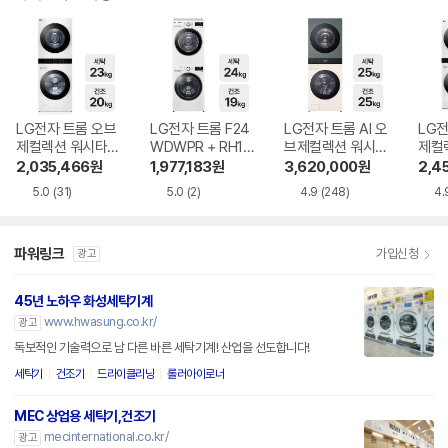
LG전자 트롬 오브
LG전자 트롬 F24
LG전자 트롬 AI 오
LG전
제컬렉션 워시타워
WDWPR + RH19
브제컬렉션 워시타
제컬
W2320WANQR
WTWN
워 WA2525EGHF
W25
2,035,466
원
1,977,183
원
3,620,000
원
2,4
5.0
(31)
5.0
(2)
4.9
(248)
4.
파워링크
가입신청
광고
45년 노하우 화성세탁기계
www.hwasung.co.kr/
광고
독보적인 기술력으로 남 다른 바른 세탁기계! 산업을 선도합니다!
세탁기
건조기
드라이클리닝
롤러아이로너
MEC 상업용 세탁기,건조기
mecinternational.co.kr/
광고