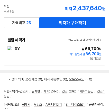
옥션
2,437,640
최저
원
무료배송
최저가 구매하기
가격비교
23
렌탈 혜택가
현금 지원금 받고 렌탈하기
66,700
월
원
66,700
카드 할인시 월
원
[관리없음]
가성비픽★ 공간제습(X), 세제자동투입(X), 오토오픈도어(X)
드럼세탁기+건조기
/
일체형
/
세탁
:
24kg
/
건조
:
20kg
/
세탁:1등급
/
건조:1
등급
/
[세탁/건조]
AI세탁
/
AI건조
/
AI에너지절약
/
인버터건조모터
/
콘덴서관리
: