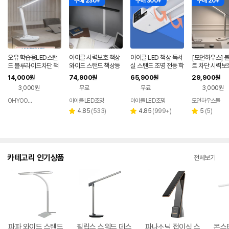
구매 230+
구매 300+
구매 20+
오유 학습용LED스탠
아이클 시력보호 책상
아이클 LED 책상 독서
[모던하우스] 
드 블루라이드차단 책
와이드 스탠드 책상등
실 스탠드 조명 전등 학
트 차단 시력보
상스탠드
눈부심방지 수험생 학
습용 공부 시력보호 부
밝기 학습용 LE
14,000
74,900
65,900
29,900
원
원
원
원
습용 고등학생 중학생
착형 WJK-351F
드
3,000원
무료
무료
3,000원
공부
OHYOOMALL
아이클 LED조명
아이클 LED조명
모던하우스몰
네이버
페이
리
리
리
4.85
(
533
)
4.85
(
999+
)
5
(
5
)
별
별
별
뷰
뷰
뷰
점
점
점
수
수
수
카테고리 인기상품
전체보기
파파 와이드 스탠드
필립스 스워드 데스
파나소닉 접이식 스
몬스