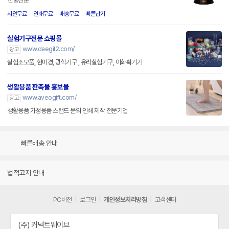
선물전문
시안무료
인쇄무료
배송무료
빠른납기
실험기구전문 쇼핑몰
www.daegil2.com/
광고
실험소모품, 현미경, 광학기구 , 유리실험기구, 이화확기기
생활용품 판촉물 홍보물
www.aveogift.com/
광고
생활용품 가정용품 스탠드 문의 인쇄 제작 전문기업
빠른배송 안내
법적고지 안내
PC버전
로그인
개인정보처리방침
고객센터
(주) 커넥트웨이브