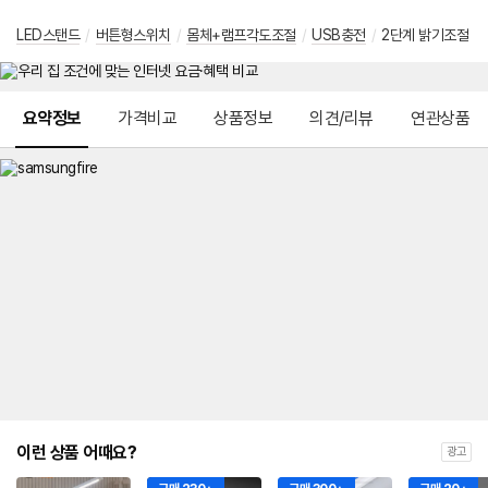
LED스탠드
/
버튼형스위치
/
몸체+램프각도조절
/
USB충전
/
2단계 밝기조절
메뉴 네비게이션
요약정보
가격비교
상품정보
의견/리뷰
연관상품
이런 상품 어때요?
광고