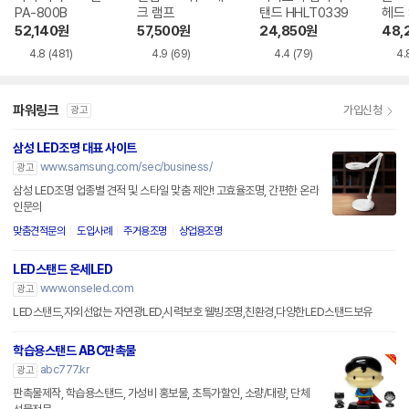
PA-800B
크 램프
탠드 HHLT0339
헤드 
드 스
52,140
원
57,500
원
24,850
원
48,
4.8
(481)
4.9
(69)
4.4
(79)
4.
파워링크
가입신청
광고
삼성 LED조명 대표 사이트
www.samsung.com/sec/business/
광고
삼성 LED조명 업종별 견적 및 스타일 맞춤 제안! 고효율조명, 간편한 온라
인문의
맞춤견적문의
도입사례
주거용조명
상업용조명
LED스탠드 온세LED
www.onseled.com
광고
LED스탠드,자외선없는 자연광LED,시력보호 웰빙조명,친환경,다양한LED스탠드보유
학습용스탠드 ABC판촉물
abc777.kr
광고
판촉물제작, 학습용스탠드, 가성비 홍보물, 초특가할인, 소량/대량, 단체