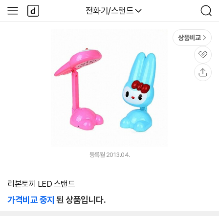
본문 바로가기
다
다나와
전화기/스탠드
사
검
나
이
색
와
드
메
메
상품비교
인
뉴
관
심
공
유
등록월 2013.04.
리본토끼 LED 스탠드
가격비교 중지
된 상품입니다.