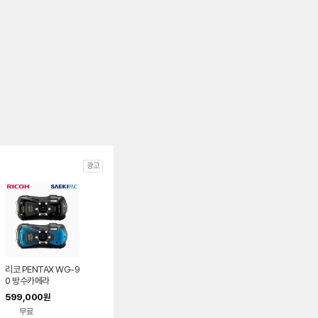
광고
리코 PENTAX WG-9
0 방수카메라
599,000
원
무료