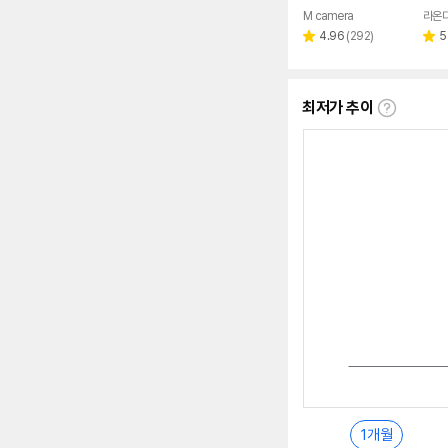
M camera
라온
네이버
페이
리
4.96
(
292
)
5
별
별
뷰
점
점
수
최저가 추이
최
저
가
추
이
란?
1개월