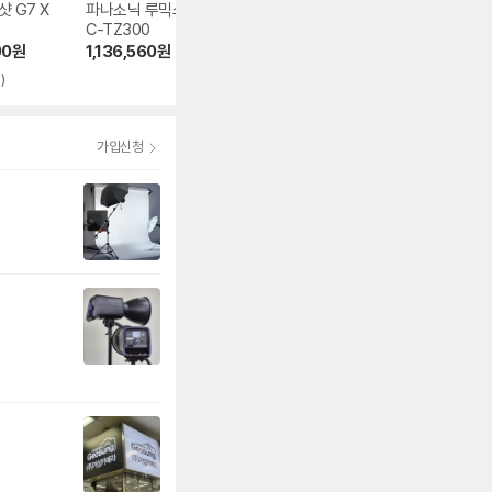
 G7 X
파나소닉 루믹스 D
SONY 사이버샷 D
리코 GR IIIx
C-TZ300
SC-RX100 VII
2,210,000
원
90
원
1,136,560
원
1,597,800
원
4.7
(28)
)
4.8
(64)
가입신청