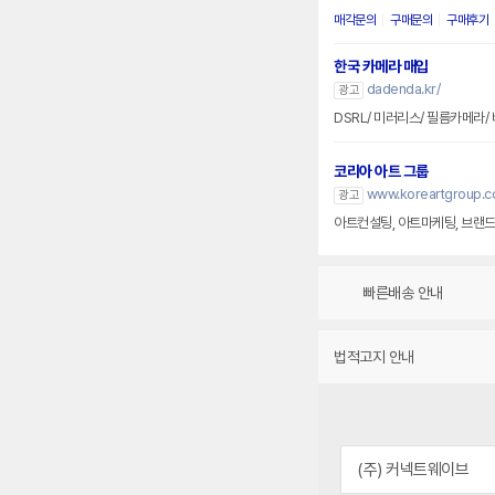
매각문의
구매문의
구매후기
한국 카메라 매입
dadenda.kr/
광고
DSRL/ 미러리스/ 필름카메라/
코리아 아트 그룹
www.koreartgroup.
광고
아트컨설팅, 아트마케팅, 브랜드를
빠른배송 안내
법적고지 안내
(주) 커넥트웨이브