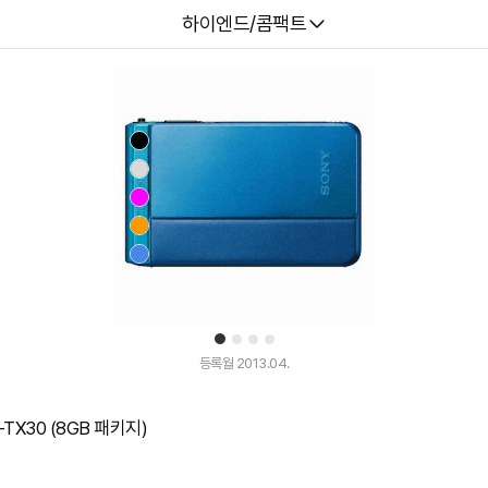
다나와
하이엔드/콤팩트
1
2
3
4
등록월 2013.04.
TX30 (8GB 패키지)