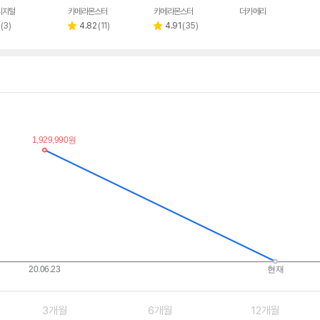
디지털
카메라몬스터
카메라몬스터
더카메라
네이버
네이버
네이버
네이버
페이
페이
페이
페이
리
리
리
(
3
)
4.82
(
11
)
4.91
(
35
)
별
별
뷰
뷰
뷰
점
점
수
수
수
3개월
6개월
12개월