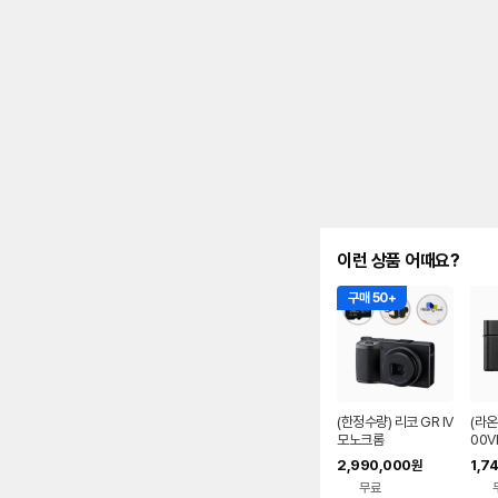
이런 상품 어때요?
구매 50+
(한정수량) 리코 GR IV
(라온
모노크롬
00V
라 새
2,990,000
1,7
원
무료