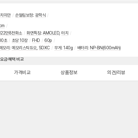
인치미만
/
손떨림보정
:
광학식
/
cm
/
122만8천화소
/
화면특징
:
AMOLED
,
터치
/
600초
/
초당 10장
/
FHD
/
60p
/
메모리
:
메모리스틱듀오
,
SDXC
/
무게
:
140g
/
배터리
:
NP-BN(600mAh)
가격비교
상품정보
의견/리뷰