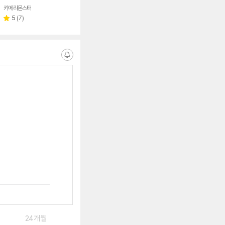
카메라몬스터
네이버
페이
리
5
(
7
)
별
뷰
점
수
알
림
받
는
중
24개월