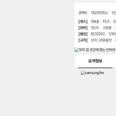
콤팩트
/
1820만화소
/
1
[렌즈]
5배줌
/
F3.5
/
3
[화면]
3인치
/
고정형
/
[촬영]
ISO3200
/
1/1
[규격]
단자
:
USB충전
/
메뉴 네비게이션
요약정보