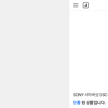
본문 바로가기
다
사
나
이
와
드
메
메
인
뉴
SONY 사이버샷 DSC-
단종
된 상품입니다.