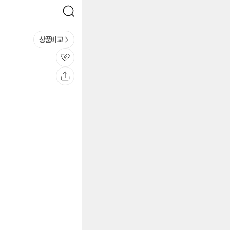
검
색
상품비교
관
심
공
유