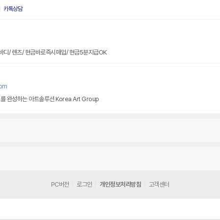
카톡상담
 바디/ 렌즈/ 현금바로즉시매입/ 현금5분지급OK
com
 완성하는 아트솔루션 Korea Art Group
PC버전
로그인
개인정보처리방침
고객센터