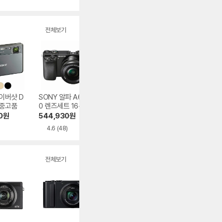
전체보기
사이버샷 D
SONY 알파 A600
 중고품
0 렌즈세트 16-50
mm F3.5-5.6, 중
0
원
544,930
원
고품
4.6
(48)
전체보기