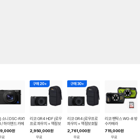
구매 20+
구매 30+
) 소니 DSC-RX1
리코 GR4 HDF (로우
리코 GR4 (로우프로
리코 펜탁스 WG-8 방
II / 하이엔드 카메
프로 파우치 + 액정보
파우치 + 액정보호필
수카메라
상품 RX100M7
호필름+ 리더기 포함)
름+ 리더기 포함)
49,000
2,950,000
2,761,000
715,000
원
원
원
원
무료
무료
무료
무료