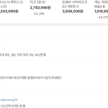
파나소닉 루믹스 D
리코 GR IV
SONY 사이버샷 D
캐논 파워샷
-L10
SC-RX10 V
Mark III
2,783,990
원
,503,990
원
3,609,000
원
1,619,9
5.0
(38)
4.8
(117
/
내 제조, 생산. 주문 제작 가능, 50년전통
하이엔드카메라 캠코더렌탈 촬영장비대여 사업자,학생할인
인
om/geosung29
 비교견적 언제든 환영!