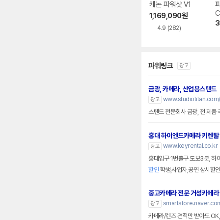
캐논 파워샷 V1
C
1,169,090
원
3
4.9
(282)
파워링크
광고
금광, 카메라, 산업용스탠드
www.studiotitan.com
광고
스탠드 전문회사 금광, 전 제품 국
홍대 하이엔드카메라 키렌탈
www.keyrental.co.kr
광고
홍대입구 1번출구 도보3분, 
할인
학생,사업자,공연 상시할
중고카메라 전문 거성카메라
smartstore.naver.c
광고
카메라/렌즈 견적만 받아도 OK,