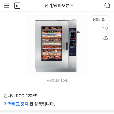
본문 바로가기
다
다나와
전기/광파오븐
사
검
나
이
색
와
드
메
메
상품비교
인
뉴
관
심
공
유
등록월 2013.04.
린나이 RCO-120ES
가격비교 중지
된 상품입니다.