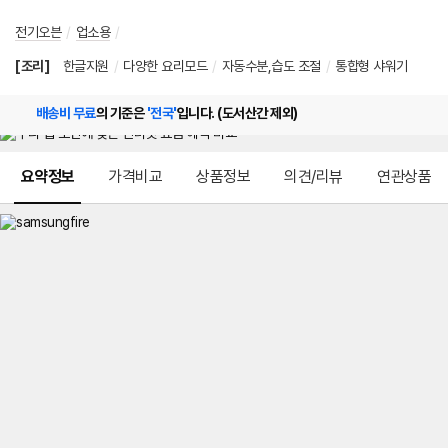
전기오븐
/
업소용
/
[조리]
한글지원
/
다양한 요리모드
/
자동수분,습도 조절
/
통합형 샤워기
배송비 무료
의 기준은
'전국'
입니다. (도서산간 제외)
메뉴 네비게이션
요약정보
가격비교
상품정보
의견/리뷰
연관상품