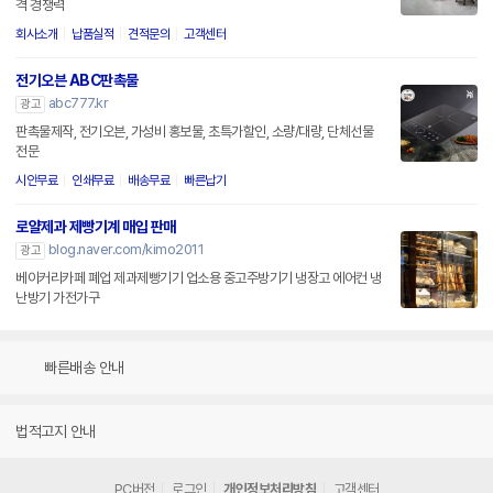
격 경쟁력
회사소개
납품실적
견적문의
고객센터
전기오븐 ABC판촉물
abc777.kr
광고
판촉물제작, 전기오븐, 가성비 홍보물, 초특가할인, 소량/대량, 단체선물
전문
시안무료
인쇄무료
배송무료
빠른납기
로얄제과 제빵기계 매입 판매
blog.naver.com/kimo2011
광고
베이커리카페 폐업 제과제빵기기 업소용 중고주방기기 냉장고 에어컨 냉
난방기 가전가구
빠른배송 안내
법적고지 안내
PC버전
로그인
개인정보처리방침
고객센터