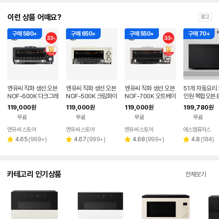
이런 상품 어때요?
광고
구매 580+
구매 650+
구매 550+
구매 70+
엔유씨 직화 생선 오븐
엔유씨 직화 생선 오븐
엔유씨 직화 생선 오븐
51개 자동요리 
NOF-600K 다크그레
NOF-500K 크림화이
NOF-700K 오트베이
인원 복합오븐 E
이 생선구이기 그릴 +
트 생선구이기 그릴
지 생선구이기 그릴 +
312NT 전기오
119,000
119,000
119,000
199,780
원
원
원
원
아이스티 증정
아이스티 증정
자레인지 에어
무료
무료
무료
무료
어
엔유씨 스토어
엔유씨 스토어
엔유씨 스토어
에스엠퓨처스
리
리
리
리
4.65
(
999+
)
4.67
(
999+
)
4.68
(
999+
)
4.8
(
184
)
별
별
별
별
뷰
뷰
뷰
뷰
점
점
점
점
수
수
수
수
카테고리 인기상품
전체보기