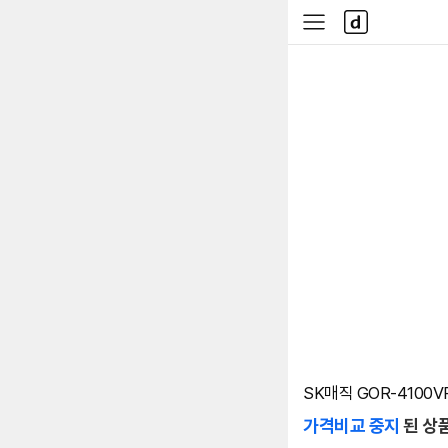
본문 바로가기
다
사
나
이
와
드
메
메
인
뉴
SK매직 GOR-4100V
가격비교 중지
된 상