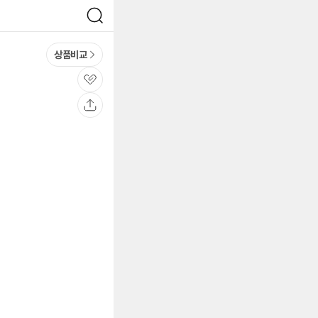
검
색
상품비교
관
심
공
유