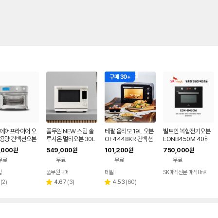
구매 30+
 에어프라이어 오
풀무원 NEW 스팀 솔
테팔 옵티모 19L 오븐
빌트인 복합전기오븐
대용량 컨벡션오븐
루시온 멀티오븐 30L
OF4448KR 컨벡션
EONB450M 40리
-1018
(소이코튼) MC30E0
오븐
터 에어프라이기 전자
,000
549,000
101,200
750,000
원
원
원
원
FCCE
레인지 기능 SK매직
무료
무료
무료
무료
샵
풀무원고메
테팔
SK매직전문 매직BnK
네이버
페이
리
리
리
(
2
)
4.67
(
3
)
4.53
(
60
)
별
별
뷰
뷰
뷰
점
점
수
수
수