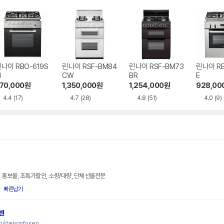
나이 RBO-619S
린나이 RSF-BM84
린나이 RSF-BM73
린나이 RB
M
CW
BR
E
70,000
원
1,350,000
원
1,254,000
원
928,00
4.4
(17)
4.7
(28)
4.8
(51)
4.0
(9)
 홍보물, 초특가할인, 소량/대량, 단체선물전문
빠른납기
센
om/dawonfosen