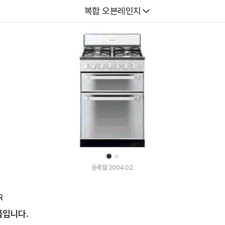
다나와
복합 오븐레인지
1
2
등록월 2004.02.
R
품입니다.