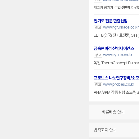
제과제빵기계 수입및판매.다양한
전기로 전문 한결산업
www.hgfurnace.co.kr
광고
ELITE(영국) 전기로전문, Ga
금속현미경 신영사이언스
www.sycop.co.kr
광고
독일 ThermConcept Fur
프로브스 나노연구장비/소
www.probes.co.kr
광고
AFM/SPM 각종 실험 소모품,
빠른배송 안내
법적고지 안내