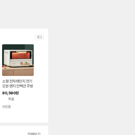
광고
소형 전자레인지 전기
오븐 렌지 컨벡션 주방
컴팩트 멀티쿠커 토스
80,580
원
터오븐 가전 자취생
무료
브릿즐
전체보기