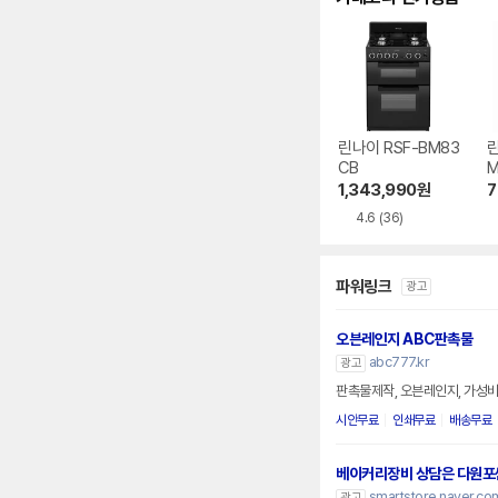
린나이 RSF-BM83
린
CB
1,343,990
원
7
4.6
(36)
파워링크
광고
오븐레인지 ABC판촉물
abc777.kr
광고
판촉물제작, 오븐레인지, 가성비
시안무료
인쇄무료
배송무료
베이커리장비 상담은 다원포
smartstore.naver.c
광고