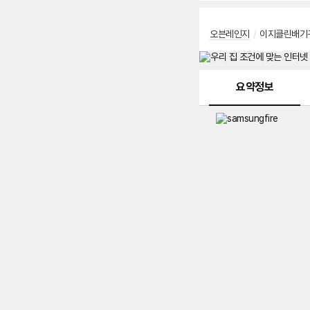
오븐레인지
/
이지클린배기
메뉴 네비게이션
요약정보