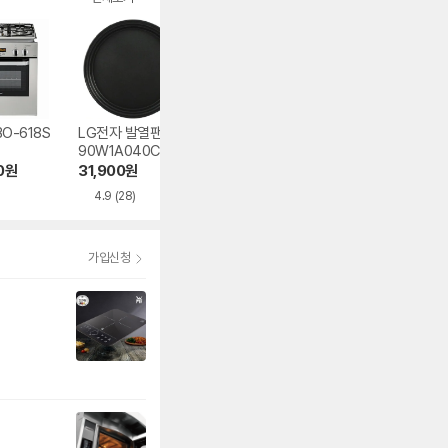
O-618S
LG전자 발열팬 33
LG전자 점화 손잡
LG전자 오븐 손잡
90W1A040C
이 4941W1E023B
이 4941W1E024
0
원
31,900
원
17,820
원
6,000
원
4.9
(28)
5.0
(3)
5.0
(1)
가입신청