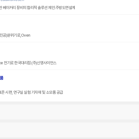
 베이커리 장비의 합리적 솔루션 제안.주방도면설계
s(진공)분위기로,Oven
nace 전기로 한국대리점 (주)신영사이언스
모품
 표준 시편, 연구실 실험 기자재 및 소모품 공급