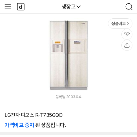
본문 바로가기
다
다나와
냉장고
사
검
나
이
색
와
드
메
메
상품비교
인
뉴
관
심
공
유
등록월 2003.04.
LG전자 디오스 R-T735GQD
가격비교 중지
된 상품입니다.