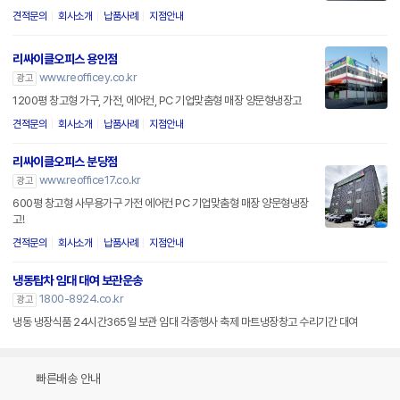
견적문의
회사소개
납품사례
지점안내
리싸이클오피스 용인점
www.reofficey.co.kr
광고
1200평 창고형 가구, 가전, 에어컨, PC 기업맞춤형 매장 양문형냉장고
견적문의
회사소개
납품사례
지점안내
리싸이클오피스 분당점
www.reoffice17.co.kr
광고
600평 창고형 사무용가구 가전 에어컨 PC 기업맞춤형 매장 양문형냉장
고!
견적문의
회사소개
납품사례
지점안내
냉동탑차 임대 대여 보관운송
1800-8924.co.kr
광고
냉동 냉장식품 24시간365일 보관 임대 각종행사 축제 마트냉장창고 수리기간 대여
빠른배송 안내