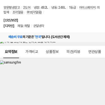
양문형냉장고
/
2도어
/
냉장
:
482L
/
냉동
:
248L
/
1등급
/
아이스메이커
:
미
탑재
/
조각얼음
/
큐브(각얼음)
/
[신선/보관]
[디자인]
재질
:
메탈
/
균일냉각
배송비 무료
의 기준은
'전국'
입니다. (도서산간 제외)
메뉴 네비게이션
요약정보
가격비교
상품정보
의견/리뷰
연관상품