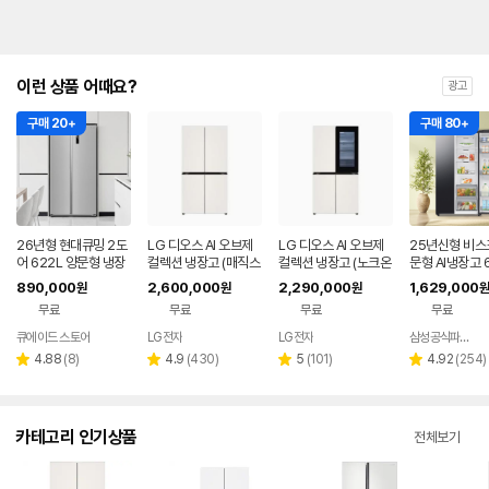
이런 상품 어때요?
광고
구매 20+
구매 80+
26년형 현대큐밍 2도
LG 디오스 AI 오브제
LG 디오스 AI 오브제
25년신형 비스
어 622L 양문형 냉장
컬렉션 냉장고 (매직스
컬렉션 냉장고 (노크온
문형 AI냉장고 6
고 가정용 QRSE62T
페이스) T876MEE1
매직스페이스) T876
890,000
2,600,000
2,290,000
1,629,000
원
원
원
원
S3T
H1
MEE412
무료
무료
무료
무료
큐에이드 스토어
LG전자
LG전자
삼성공식파트너 현성전자
리
리
리
리
4.88
(
8
)
4.9
(
430
)
5
(
101
)
4.92
(
254
)
별
별
별
별
뷰
뷰
뷰
뷰
점
점
점
점
수
수
수
수
카테고리 인기상품
전체보기