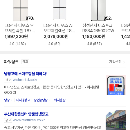
LG전자 디오스 오
LG전자 디오스 AI
삼성전자 비스포크
LG전
브제컬렉션 T873
오브제컬렉션 T87
RS84DB5002CW
오브
MEE111
6MQQ1H1
6MR
1,997,220
원
2,076,000
원
1,180,000
원
1,4
4.9
(1,482)
4.9
(50)
4.8
(557)
4.
파워링크
가입신청
광고
냉장고에 스마트함을 더하다!
wishrental.co.kr
광고
미니냉장고, 스마트냉장고, 대용량 등 다양한 냉장고 다 있다 - 위시렌탈
GOGO!
냉장고
미니냉장고
상업용냉장고
위시렌탈
부산재활용센터 양문형냉장고
www.reoffice9.co.kr
광고
중고 사무가구, 가전, 에어컨, PC 1300평 창고형 대형매장 양문형냉장고