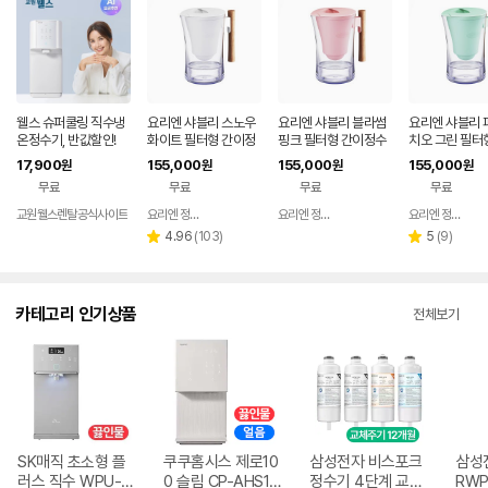
웰스 슈퍼쿨링 직수냉
요리엔 샤블리 스노우
요리엔 샤블리 블라썸
요리엔 샤블리 
온정수기, 반값할인!
화이트 필터형 간이정
핑크 필터형 간이정수
치오 그린 필터
수기 ( 필터 1개 포함)
기 ( 필터 1개 포함)
정수기 ( 필터 1
17,900
155,000
155,000
155,000
원
원
원
원
함)
무료
무료
무료
무료
교원웰스렌탈공식사이트
요리엔 정수기 공식몰
요리엔 정수기 공식몰
요리엔 정수기 공식몰
네이버
네이버
페이
페이
리
리
4.96
(
103
)
5
(
9
)
별
별
뷰
뷰
점
점
수
수
카테고리 인기상품
전체보기
SK매직 초소형 플
쿠쿠홈시스 제로10
삼성전자 비스포크
삼성
러스 직수 WPU-J
0 슬림 CP-AHS10
정수기 4단계 교체
RWP