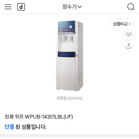
본문 바로가기
다
다나와
정수기
사
검
나
이
색
와
드
메
메
상품비교
인
뉴
관
심
공
유
등록월 2004.06.
원봉 위프 WPUB-14201LBL(UF)
단종
된 상품입니다.