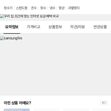
정수기
/
스탠드형
/
온수
/
정수
/
냉수
/
항균
/
과열방지
메뉴 네비게이션
요약정보
가격비교
상품정보
의견/리뷰
연관상품
이런 상품 어때요?
광고