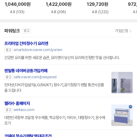
AC115SNS
0HEW
용 정수필터 HAF-
1,046,000
원
1,422,000
원
129,720
원
972
HIN
4.9
(133)
4.8
(206)
4.8
(1,222)
4.
파워링크
가입신청
광고
프리미엄 간이정수기 요리엔
smartstore.naver.com/yorien
광고
건강한 요리를 위한 새로운 습관, 요리엔이 당신의 요리에 진정한 맛을 선사합니다.
렌탈통 네이버공동가입카페
cafe.naver.com/pwspeed
광고
인터넷,티비가입설치(LG/SK/KT) 정수기,공기청정기 렌탈 통큰사은품
을 드립니다
웰라수 홈페이지
wellasu.com
광고
대한민국정부 조달청 우수제품, 학교정수기, 아리수, 대형정수기, 온수제
조기
코웨이 정수기렌탈 역대급조건