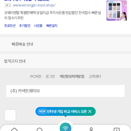
www.woongjin-best.shop/
광고
코웨이렌탈 특별한혜택 당일지급 추가사은품 반값할인 전국접수 빠른설
치 정수기추천
프로모션
추가할인
사은품
빠른설치
빠른배송 안내
법적고지 안내
PC버전
로그인
개인정보처리방침
고객센터
(주) 커넥트웨이브
인터넷 가입 비교 서비스 오픈
NEW
닫기
이
전
페
이