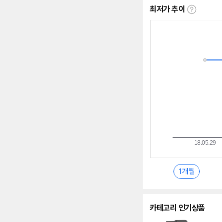
최저가 추이
최
저
가
추
이
란?
1개월
카테고리 인기상품