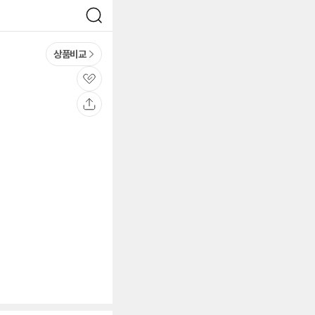
검
색
상품비교
관
심
공
유