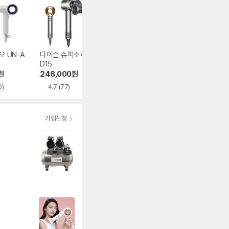
오 UN-A
다이슨 슈퍼소닉 H
JMW 에어팜 SC15
유닉스 메탈 UN-A
D15
00A
610N
원
248,000
원
73,100
원
25,800
원
0)
4.7
(77)
5.0
(3)
4.5
(6,847)
가입신청