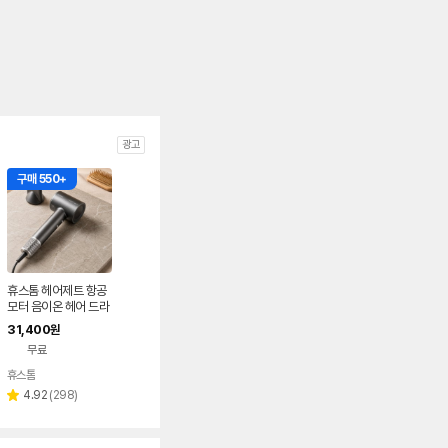
광고
구매 550+
휴스톰 헤어제트 항공
모터 음이온 헤어 드라
이기 여행용 전문가용
31,400
원
애견 바디 드라이기
무료
휴스톰
리
4.92
(
298
)
별
뷰
점
수