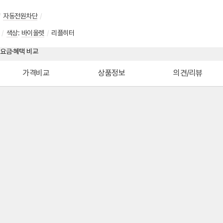
/
자동전원차단
/
/
색상
:
바이올렛
/
리플히터
가격비교
상품정보
의견/리뷰