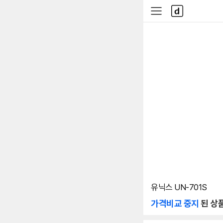
본문 바로가기
다
사
나
이
와
드
메
메
인
뉴
유닉스 UN-701S
가격비교 중지
된 상