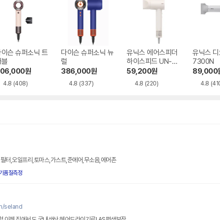
다이슨 슈퍼소닉 트
다이슨 슈퍼소닉 뉴
유닉스 에어스피더
유닉스 디
래블
럴
하이스피드 UN-A7
7300N
610
06,000
원
386,000
원
59,200
원
89,000
4.8
(408)
4.8
(337)
4.8
(220)
4.8
(41
,필터,오일프리,토마스,가스트,준에어,무소음,에어존
기품질측정
m/seland
 이젠 집에서도 국내생산 헤어드라이기로! AS평생보장