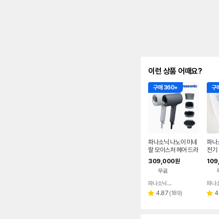
이런 상품 어때요?
구매 360+
구매
파나소닉 나노이 미네
파나
랄 모이스처 헤어 드라
전기
이어 수분 두피 스킨 케
기
309,000
109
원
어 모드 EH-NA0K
무료
파나소닉 공식판매점
네이버
페이
리
4.87
(
189
)
4
별
별
뷰
점
점
수