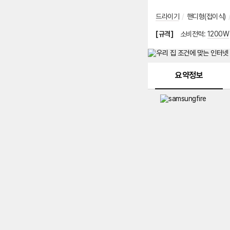
드라이기
/
핸디형(접이식)
[규격]
소비전력
:
1200W
메뉴 네비게이션
요약정보