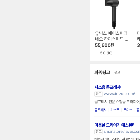
유닉스 에어스피더
네오 하이스피드 U
N-A7621
55,900
원
3
5.0
(10)
파워링크
광고
저소음 콤프레샤
www.air-zon.com/
광고
콤프레샤 전문 쇼핑몰,드라이어
콤프레셔
가스트
토마스
공
미용실 드라이기 예스뷰티
smartstore.naver.co
광고
헤어샵에서 스타일링 받은것처럼