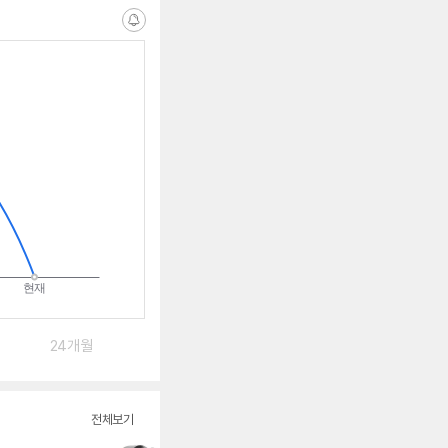
알
림
받
는
중
24개월
전체보기