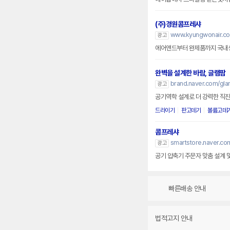
(주)경원콤프레샤
www.kyungwonair.co.
광고
에어앤드부터 완제품까지 국내
완벽을 설계한 바람, 글램팜
brand.naver.com/gl
광고
공기역학 설계로 더 강력한 직진
드라이기
판고데기
볼륨고데
콤프레샤
smartstore.naver.c
광고
공기 압축기 주문자 맞춤 설계 및
빠른배송 안내
법적고지 안내