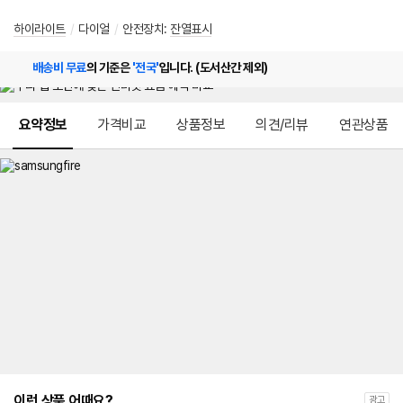
하이라이트
/
다이얼
/
안전장치:
잔열표시
배송비 무료
의 기준은
'전국'
입니다. (도서산간 제외)
메뉴 네비게이션
요약정보
가격비교
상품정보
의견/리뷰
연관상품
이런 상품 어때요?
광고