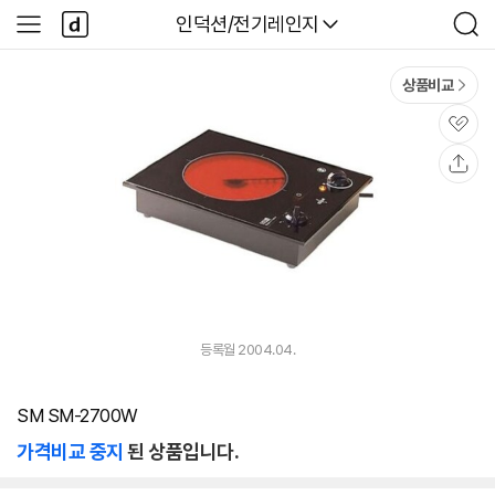
본문 바로가기
다
다나와
인덕션/전기레인지
사
검
나
이
색
와
드
메
메
상품비교
인
뉴
관
심
공
유
등록월 2004.04.
SM SM-2700W
가격비교 중지
된 상품입니다.