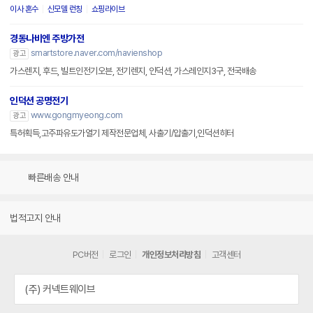
이사 혼수
신모델 런칭
쇼핑라이브
경동나비엔 주방가전
smartstore.naver.com/navienshop
광고
가스렌지, 후드, 빌트인전기오븐, 전기렌지, 인덕션, 가스레인지3구, 전국배송
인덕션 공명전기
www.gongmyeong.com
광고
특허획득,고주파유도가열기 제작전문업체, 사출기/압출기,인덕션히터
빠른배송 안내
법적고지 안내
PC버전
로그인
개인정보처리방침
고객센터
(주) 커넥트웨이브