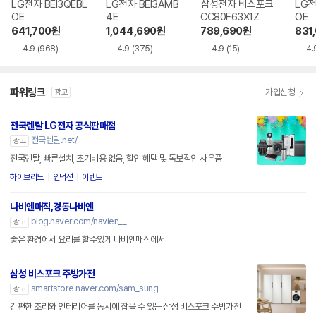
LG전자 BEI3QEBL
LG전자 BEI3AMB
삼성전자 비스포크
LG전
OE
4E
CC80F63X1Z
OE
641,700
원
1,044,690
원
789,690
원
831
4.9
(968)
4.9
(375)
4.9
(15)
4.
파워링크
가입신청
광고
전국렌탈 LG전자 공식판매점
전국렌탈.net/
광고
전국렌탈, 빠른설치, 초기비용 없음, 할인 혜택 및 독보적인 사은품
하이브리드
인덕션
이벤트
나비엔매직,경동나비엔
blog.naver.com/navien__
광고
좋은 환경에서 요리를 할수있게 나비엔매직에서
삼성 비스포크 주방가전
smartstore.naver.com/sam_sung
광고
간편한 조리와 인테리어를 동시에 잡을 수 있는 삼성 비스포크 주방가전