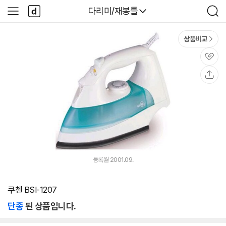
본문 바로가기
다
다나와
다리미/재봉틀
사
검
나
이
색
와
드
메
메
상품비교
인
뉴
관
심
공
유
등록월 2001.09.
쿠첸 BSI-1207
단종
된 상품입니다.