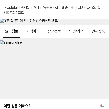
스팀다리미
/
일반형
/
유선
/
열판
:
논스틱
/
색상
:
그린
/
저온스팀멈춤기능
/
360도회전코드
메뉴 네비게이션
요약정보
가격비교
상품정보
의견/리뷰
연관상품
이런 상품 어때요?
광고