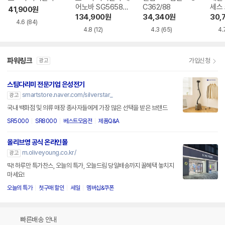
어노바 SG5658P
C362/88
세스 
41,900
원
X
7113
134,900
원
34,340
원
30,
4.6
(84)
4.8
(12)
4.3
(65)
4.
파워링크
가입신청
광고
스팀다리미 전문기업 은성전기
smartstore.naver.com/silverstar_
광고
국내 백화점 및 의류 매장 종사자들에게 가장 많은 선택을 받은 브랜드
SR5000
SR8000
베스트모음전
제품Q&A
올리브영 공식 온라인몰
m.oliveyoung.co.kr/
광고
딱! 하루만 특가찬스, 오늘의 특가, 오늘드림 당일배송까지 꿀혜택 놓치지
마세요!
오늘의 특가
첫구매 할인
세일
멤버십&쿠폰
빠른배송 안내