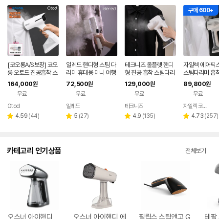
구매 600+
[코오롱A/S보장] 코오
일레드 핸디형 스팀 다
테크니즈 올플랫 핸디
자일렉 에어픽스
롱 오토드 진공흡착 스
리미 휴대용 미니 여행
형 진공 흡착 스팀다리
스팀다리미 흡착
팀다리미 핸디형
용 가정용
미
형 다리미 휴대용
164,000
72,500
129,000
89,800
원
원
원
원
2611
무료
무료
무료
무료
Otod
일레드
테크니즈
자일렉 코리아
네이버
페이
리
리
리
리
4.59
(
44
)
5
(
27
)
4.9
(
135
)
4.73
(
257
)
별
별
별
별
뷰
뷰
뷰
뷰
점
점
점
점
수
수
수
수
카테고리 인기상품
전체보기
오스너 아이핸디
오스너 아이핸디 에
필립스 스팀앤고 G
테팔