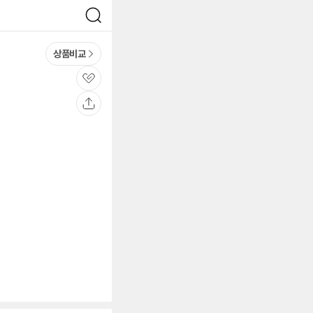
검
색
상품비교
관
심
공
유