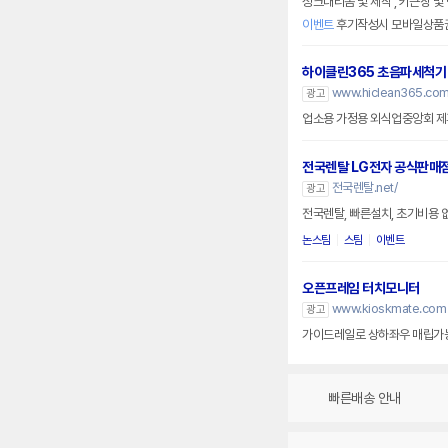
싱크대리폼 및 제작 , 키큰장 및
이벤트
후기작성시 모바일상품
하이클린365 초음파세척기
www.hiclean365.co
광고
업소용 가정용 외식업중앙회 제
전국렌탈 LG전자 공식판매
전국렌탈.net/
광고
논스팀
스팀
이벤트
오픈프레임 터치모니터
www.kioskmate.com
광고
가이드레일로 상하좌우 매립가능
빠른배송 안내