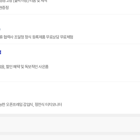
 냉장고장 (붙박이장) 리폼 및 제작
권증정
m
휴 협력사 조달청 정식 등록제품 무료상담 무료체험
점
전국렌탈, 빠른설치, 초기비용 없음, 할인 혜택 및 독보적인 사은품
한 오픈프레임 감압식, 정전식 터치모니터