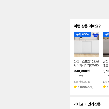
이런 상품 어때요?
구매 700+
구매
삼성 비스포크 12인용
삼성
AI 식기세척기 DW80
열풍 
F71Y1UEW
기 
949,000
1,7
원
F75
무료
삼성전자공식몰
삼성
리
4.89
(
999+
)
4
별
별
뷰
점
점
수
카테고리 인기상품