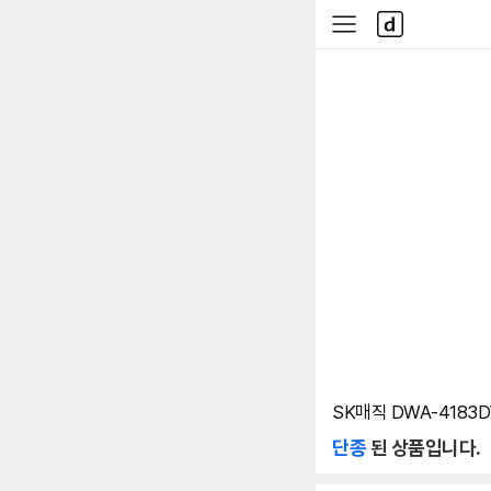
본문 바로가기
다
사
나
이
와
드
메
메
인
뉴
SK매직 DWA-4183
단종
된 상품입니다.