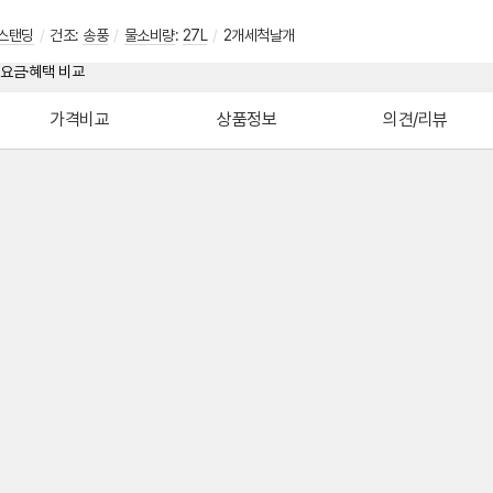
스탠딩
/
건조:
송풍
/
물소비량
:
27L
/
2개세척날개
가격비교
상품정보
의견/리뷰