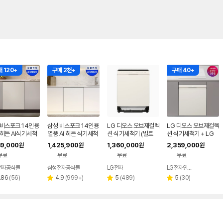
 120+
구매 2천+
구매 40+
 비스포크 14인용
삼성 비스포크 14인용
LG 디오스 오브제컬렉
LG 디오스 오브제컬렉
히든 AI식기세척
열풍 AI 히든 식기세척
션 식기세척기 (빌트
션 식기세척기 + LG
필터내장형 DW80
기 DW80F75L1U01
인/14인용) DUE6BG
디오스 인덕션 빌트인
59,000
1,425,900
1,360,000
2,359,000
원
원
원
원
K1UAP 색상선택
L3E
(DUE6BGL1E + BEI
무료
무료
무료
무료
3QKHLOE / 6BG1E
-QKHE)
전자공식몰
삼성전자공식몰
LG전자
LG전자인증점 신영플러스
네이버
페이
리
리
리
리
.86
(
56
)
4.9
(
999+
)
5
(
489
)
5
(
30
)
별
별
별
뷰
뷰
뷰
뷰
점
점
점
수
수
수
수