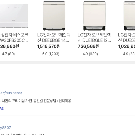
삼성전자 비스포크
LG전자 오브제컬렉
LG전자 오브제컬렉
LG전자 
W30FB305CW
션 DEE6BGE 14인
션 DUE1BGLE 12
션 DUE5B
 6인용 카운터탑
용 빌트인
인용 빌트인
4인용 빌
36,960
원
1,516,570
원
736,566
원
1,029,9
4.7
(80)
5.0
(1,203)
4.9
(639)
4.9
(23
c/business/
. 나만의 프리미엄 가전. 공간별 전문상담+견적제공
문의
ny8807