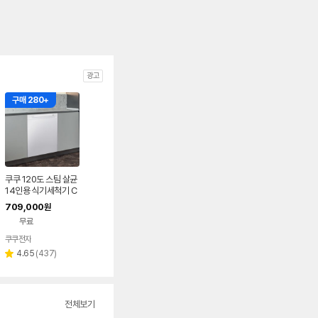
광고
구매 280+
쿠쿠 120도 스팀 살균
14인용 식기세척기 C
DW-BS1410BWE
709,000
원
무료
쿠쿠전자
리
4.65
(
437
)
별
뷰
점
수
전체보기