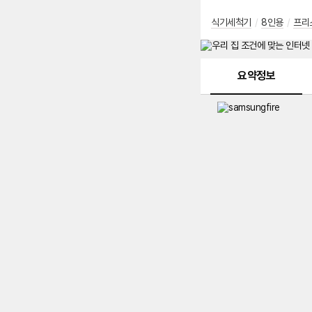
식기세척기
/
8인용
/
프리
메뉴 네비게이션
요약정보