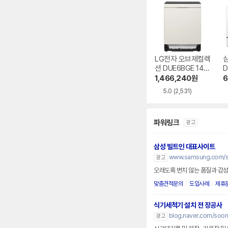
LG전자 오브제컬렉
션 DUE6BGE 14인
D
용 빌트인
0
1,466,240
원
6
5.0
(2,531)
파워링크
광고
삼성 빌트인 대표사이트
www.samsung.com/se
광고
오래도록 변치 않는 품질과 감성
맞춤견적문의
도입사례
제휴
식기세척기 설치 전 장공사
blog.naver.com/soo
광고