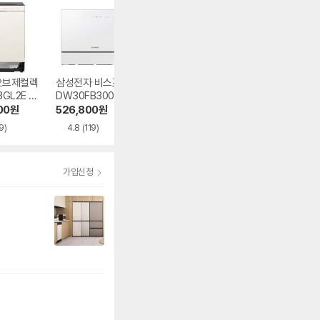
오브제컬렉
삼성전자 비스포크
삼성전자 비스포크
LG전자 오브제컬
GL2E 1
DW30FB300CW
AI DW80H73Y1U
션 DUE6GLE 14
트인
0 6인용 카운터탑
Z 14인용 빌트인
용 빌트인
00
원
526,800
원
1,059,000
원
1,559,300
원
9)
4.8
(119)
4.9
(84)
5.0
(143)
가입신청