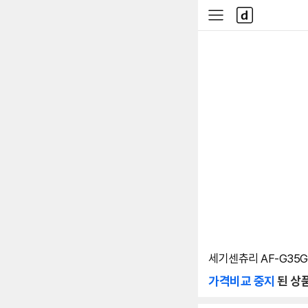
본문 바로가기
다
사
나
이
와
드
메
메
인
뉴
세기센츄리 AF-G35
가격비교 중지
된 상