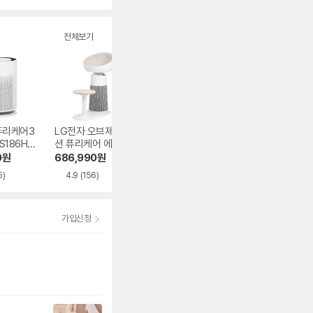
전체보기
퓨리케어3
LG전자 오브제컬렉
삼성전자 블루스카
위닉스 타워 프라
 AS186HW
션 퓨리케어 에어로
이 3100 AP70F03
APRM833-JWK
캣타워 AS065CW
102RTD
0
원
686,990
원
187,210
원
286,980
원
HA
5)
4.9
(156)
4.7
(158)
4.8
(675)
가입신청