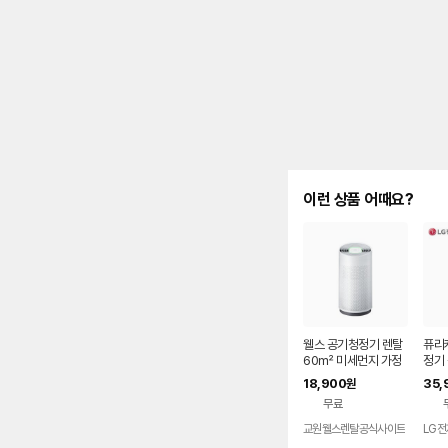
이런 상품 어때요?
웰스 공기청정기 렌탈
퓨리케
60㎡ 미세먼지 가정
정기 
용 회사 사무실 학원 병
0평)
18,900
35,
원
원 미세먼지 토네이도
FAM
무료
360도 AR318 셀프관
2개
리 60개월약정
교원웰스렌탈공식사이트
LG