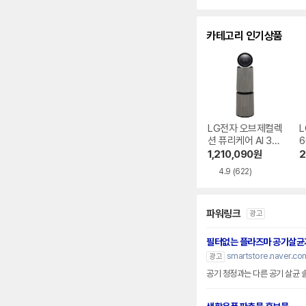
카테고리 인기상품
LG전자 오브제컬렉
션 퓨리케어 AI 36
6
0˚ M7 AS356NS
1,210,090
원
2
MA
4.9
(622)
파워링크
광고
필터없는 플라즈마 공기살균
smartstore.naver.com
광고
공기 청정과는 다른 공기 살균