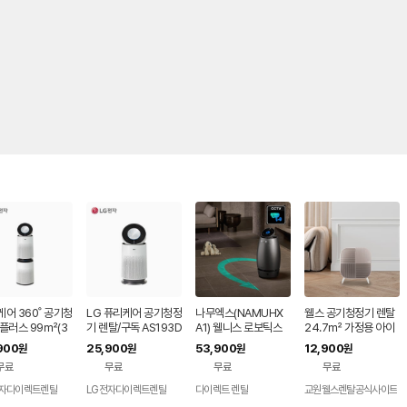
어 360˚ 공기청
LG 퓨리케어 공기청정
나무엑스(NAMUHX
웰스 공기청정기 렌탈
플러스 99㎡(3
기 렌탈/구독 AS193D
A1) 웰니스 로보틱스
24.7㎡ 가정용 아이
 렌탈 AS303DW
WFAM 케어솔루션 플
에어센서 바이탈체크
방 미니 미세먼지 제거
900
25,900
53,900
12,900
원
원
원
원
 렌탈 셀프관리 7
러스 가정용 거실 360
66.0㎡ 72개월약정
병원 회사 사무실 벽걸
무료
무료
무료
무료
월약정
도 62㎡(19평) 셀프
관리없음 SK 인텔릭스
이 스탠드 AR107 셀
관리 72개월약정
공기청정기 렌탈 가정
프관리 60개월약정
전자다이렉트렌탈
LG전자다이렉트렌탈
다이렉트 렌탈
교원웰스렌탈공식사이트
용 홈캠 부모님 돌봄 C