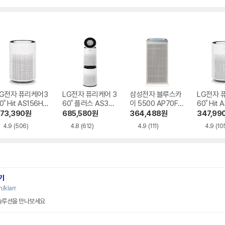
CTV 보안 세이프케어
피
LG전자 퓨리케어3
LG전자 퓨리케어 3
삼성전자 블루스카
LG전자 
0˚ Hit AS156HW
60˚ 플러스 AS305
이 5500 AP70F0
60˚ Hit
WC
DWWA
6103RTD
WA
73,390
원
685,580
원
364,488
원
347,99
4.9
(506)
4.8
(612)
4.9
(111)
4.9
(10
기
/klarr
 솔루션을 만나보세요