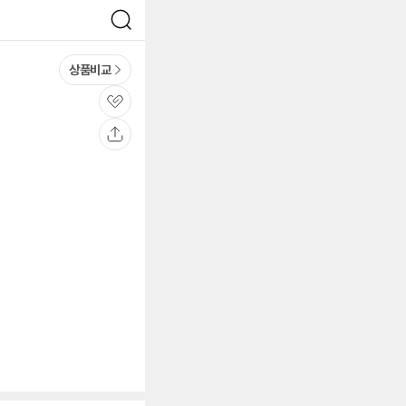
검
색
상품비교
관
심
공
유