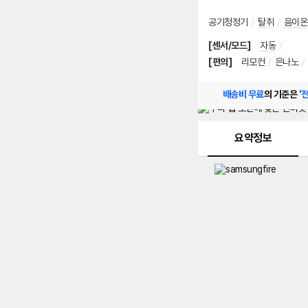
공기청정기
/
탈취
/
음이온
[센서/모드]
자동
/
[편의]
리모컨
/
은나노
/
배송비 무료
의 기준은
'
메뉴 네비게이션
요약정보