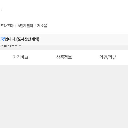
/
프라즈마
/
5단계필터
/
저소음
전국'
입니다. (도서산간 제외)
가격비교
상품정보
의견/리뷰