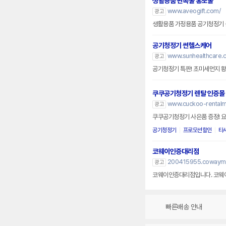
생활용품 판촉물 홍보물
www.aveogift.com/
광고
생활용품 가정용품 공기청정기 
공기청정기 썬헬스케어
www.sunhealthcare.c
광고
공기청정기 특판! 초미세먼지 
쿠쿠공기청정기 렌탈 인증몰
www.cuckoo-rentalma
광고
쿠쿠공기청정기 사은품 증정! 요
공기청정기
프로모션할인
타
코웨이인증대리점
200415955.cowaymal
광고
코웨이인증대리점입니다. 코웨
빠른배송 안내