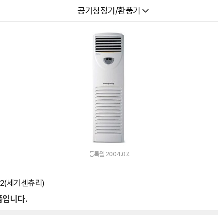
다나와
공기청정기/환풍기
등록월 2004.07.
G2(세기센츄리)
품입니다.