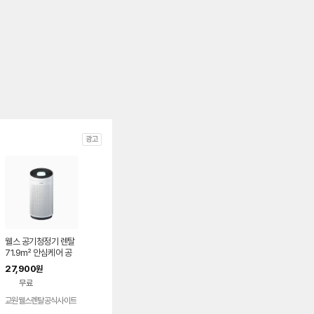
광고
웰스 공기청정기 렌탈
71.9㎡ 안심케어 공
기청정기 토네이도 AP
27,900
원
520 방문관리 60개
무료
월약정
교원웰스렌탈공식사이트