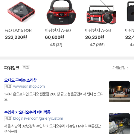
FiiO DM15 R2R
아남전자 A-90
아남전자 A-36
아남전
332,220
원
60,600
원
36,320
원
32,
4.5
(32)
4.7
(255)
4.
파워링크
가입신청
광고
오디오 구매는 소리샵
www.sorishop.com
광고
1세대 온오프라인 오디오 전문점 200평 규모 청음공간에서 만나는 오디
오
수입차 카오디오수리 네비먹통
blog.naver.com/gallerycustom
광고
서울 사당역 32년경력 수입차 카오디오수리 메뉴얼 FM수리 빠른진단
견적문의