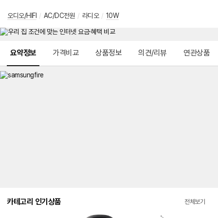
오디오/HIFI
/
AC/DC전원
/
라디오
/
10W
메뉴 네비게이션
요약정보
가격비교
상품정보
의견/리뷰
연관상품
카테고리 인기상품
전체보기