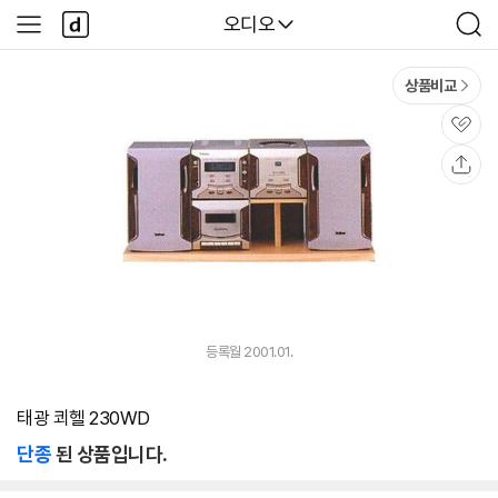
본문 바로가기
다
다나와
오디오
사
검
나
이
색
와
드
메
메
상품비교
인
뉴
관
심
공
유
등록월 2001.01.
태광 쾨헬 230WD
단종
된 상품입니다.