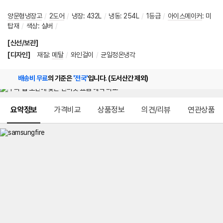
양문형냉장고
/
2도어
/
냉장
:
432L
/
냉동
:
254L
/
1등급
/
아이스메이커
:
미
탑재
/
색상
:
실버
/
[신선/보관]
[디자인]
재질
:
메탈
/
와인걸이
/
균일정온냉각
배송비 무료
의 기준은
'전국'
입니다. (도서산간 제외)
메뉴 네비게이션
요약정보
가격비교
상품정보
의견/리뷰
연관상품