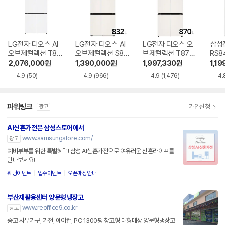
LG전자 디오스 AI
LG전자 디오스 AI
LG전자 디오스 오
삼성
오브제컬렉션 T87
오브제컬렉션 S83
브제컬렉션 T873
RS8
6MQQ1H1
6MEE022
MEE111
2,076,000
원
1,390,000
원
1,997,330
원
1,19
4.9
(50)
4.9
(966)
4.9
(1,476)
4.
파워링크
가입신청
광고
AI신혼가전은 삼성스토어에서
www.samsungstore.com/
광고
예비부부를 위한 특별혜택! 삼성 AI신혼가전으로 여유러운 신혼라이프를
만나보세요!
웨딩이벤트
입주이벤트
오픈매장안내
부산재활용센터 양문형냉장고
www.reoffice9.co.kr
광고
중고 사무가구, 가전, 에어컨, PC 1300평 창고형 대형매장 양문형냉장고