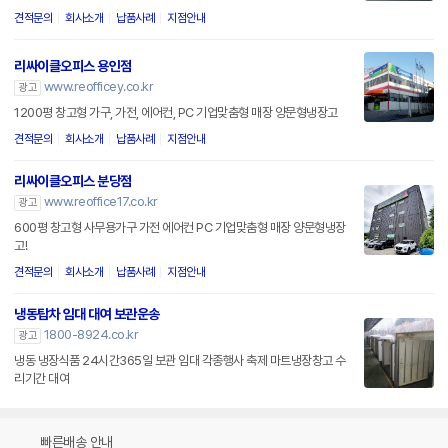
견적문의
회사소개
납품사례
지점안내
리싸이클오피스 용인점
www.reofficey.co.kr
광고
1200평 창고형 가구, 가전, 에어컨, PC 기업맞춤형 매장 양문형냉장고
견적문의
회사소개
납품사례
지점안내
리싸이클오피스 분당점
www.reoffice17.co.kr
광고
600평 창고형 사무용가구 가전 에어컨 PC 기업맞춤형 매장 양문형냉장
고!
견적문의
회사소개
납품사례
지점안내
냉동탑차 임대 대여 보관운송
1800-8924.co.kr
광고
냉동 냉장식품 24시간365일 보관 임대 각종행사 축제 마트냉장창고 수
리기간 대여
빠른배송 안내