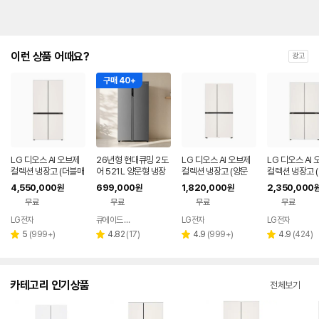
이런 상품 어때요?
광고
구매 40+
LG 디오스 AI 오브제
26년형 현대큐밍 2도
LG 디오스 AI 오브제
LG 디오스 AI
컬렉션 냉장고 (더블매
어 521L 양문형 냉장
컬렉션 냉장고 (양문
컬렉션 냉장고 
직스페이스) M876G
고 실버 가정용 사무실
형, 매직스페이스) S8
페이스) T876
4,550,000
699,000
1,820,000
2,350,000
원
원
원
BB231
QRSE52TSS3Y
34MEE111
H1
무료
무료
무료
무료
LG전자
큐에이드 스토어
LG전자
LG전자
네이버
페이
리
리
리
리
5
(
999+
)
4.82
(
17
)
4.9
(
999+
)
4.9
(
424
)
별
별
별
별
뷰
뷰
뷰
뷰
점
점
점
점
수
수
수
수
카테고리 인기상품
전체보기