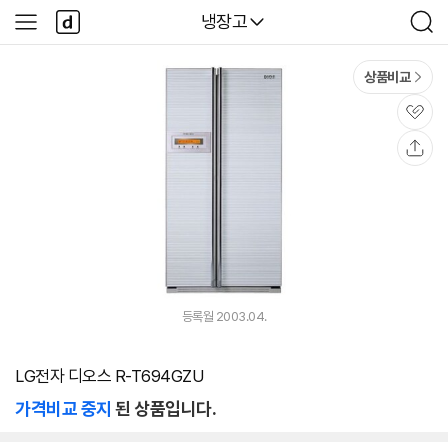
본문 바로가기
다
다나와
냉장고
사
검
나
이
색
와
드
메
메
상품비교
인
뉴
관
심
공
유
등록월 2003.04.
LG전자 디오스 R-T694GZU
가격비교 중지
된 상품입니다.