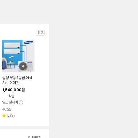
광고
삼성 무풍 1등급 2in1
3in1 에어컨
1,540,000
원
착불
별도 설치비
수공조
네이버
페이
리
5
(
3
)
별
뷰
점
수
전체보기