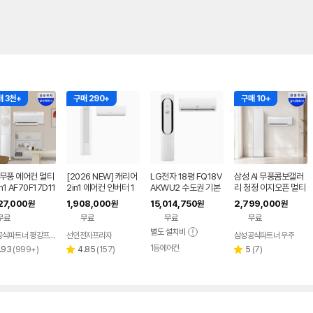
 3천+
구매 290+
구매 10+
 무풍 에어컨 멀티
[2026 NEW] 캐리어
LG전자 18평 FQ18V
삼성 AI 무풍콤보갤러
n1 AF70F17D11
2in1 에어컨 인버터 1
AKWU2 수도권 기본
리 청정 이지오픈 멀티
 일반배관 전국,
등급 멀티형 wifi 17평
설치 포함 투인원 에어
형 에어컨 AF80F17D
27,000
1,908,000
15,014,750
2,799,000
원
원
원
원
설치비포함
+6평 투인원 전국 설
컨
22WRS 기본설치포
무료
무료
무료
무료
치비포함
함
별도 설치비
삼성공식파트너 평강프라자
선인전자프라자
삼성공식파트너 우주
1등에어컨
리
리
리
.93
(
999+
)
4.85
(
157
)
5
(
7
)
별
별
뷰
뷰
뷰
점
점
수
수
수