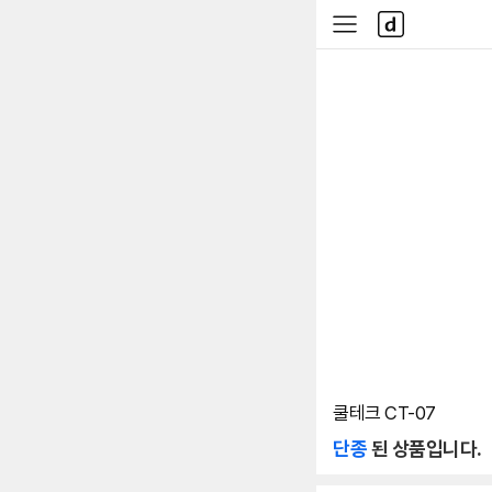
본문 바로가기
다
사
나
이
와
드
메
메
인
뉴
쿨테크 CT-07
단종
된 상품입니다.