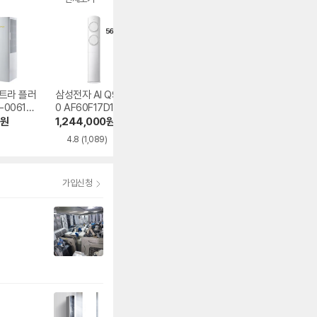
트라 플러
삼성전자 AI Q900
캐리어 SARC-006
LG전자 휘센 오브
-0061YA
0 AF60F17D11GS
1CAWSD
제컬렉션 듀얼호
PQ07FDWCS
원
1,244,000
원
726,990
원
800,990
원
4.8
(1,089)
4.3
(8)
4.7
(52)
가입신청