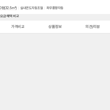
0평(32.5㎡)
/
실내온도자동조절
/
좌우풍향자동
가격비교
상품정보
의견/리뷰