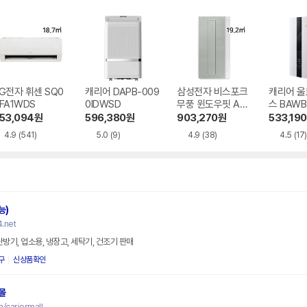
G전자 휘센 SQ0
캐리어 DAPB-009
삼성전자 비스포크
캐리어 울
FA1WDS
0IDWSD
무풍 윈도우핏 AW
스 BAWB
06C7155EWAZ
WSD
53,094
원
596,380
원
903,270
원
533,190
4.9
(541)
5.0
(9)
4.9
(38)
4.5
(17)
능)
.net
난방기, 업소용, 냉장고, 세탁기, 건조기 판매
구
신상품확인
몰
/cariermall