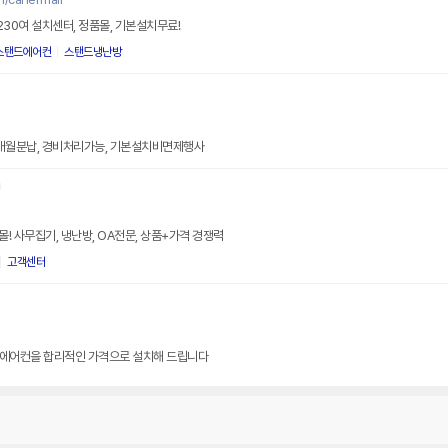
 230여 설치센터, 정품몰, 기본설치무료!
스탠드에어컨
스탠드냉난방
0개월분납, 경비처리가능, 기본설치비면제행사
!
! 사무집기, 냉난방, OA전문, 상품+가격 경쟁력
고객센터
품 에어컨을 합리적인 가격으로 설치해 드립니다