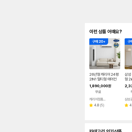
이런 상품 어때요?
구매 20+
구매
26년형 캐리어 24평
삼성
2IN1 멀티형 에어컨
형 2i
BRS
1,890,000
2,3
원
기본
무료
캐리어정품인증점
네이버
페이
리
4.8
(
5
)
4
별
별
뷰
점
점
수
카테고리 인기상품