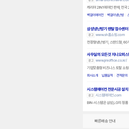
광고
캐리어 2IN1에어컨 판매, 전국
벽걸이에어컨
벽걸이냉난방
삼성냉난방기 렌탈 접수센터
www.sh홈쇼핑.com
광고
천장형냉난방기, 스탠드형, 6
사무실의 모든것 지니오피스
www.jinioffice.co.kr/
광고
기업맞춤형 비즈니스 토탈 쇼핑몰
회사소개
납품실적
견적문의
시스템에어컨 전문시공 설치
시스템에어컨.com
광고
BIN-시스템은 삼성,LG의 정
빠른배송 안내