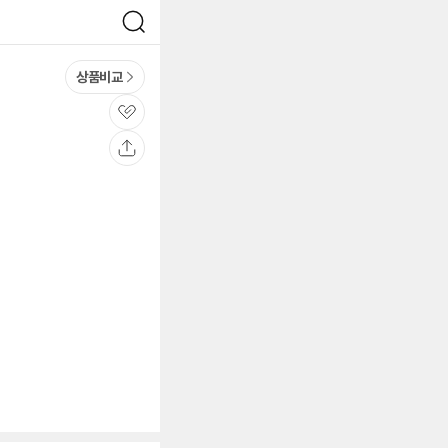
검
색
상품비교
관
심
공
유