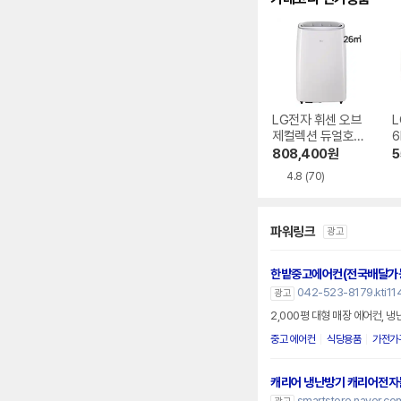
LG전자 휘센 오브
L
제컬렉션 듀얼호스
6
PQ08FDWBS
808,400
원
5
4.8
(70)
파워링크
광고
한밭중고에어컨(전국배달가
042-523-8179.kti114
광고
2,000평 대형 매장 에어컨, 냉
중고 에어컨
식당용품
가전가
캐리어 냉난방기 캐리어전자
smartstore.naver.com