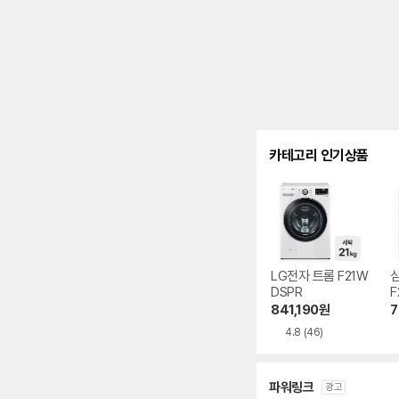
카테고리 인기상품
LG전자 트롬 F21W
DSPR
F
841,190
원
7
4.8
(46)
파워링크
광고