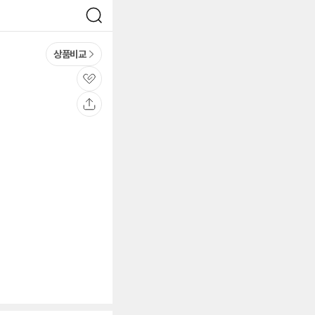
검
색
상품비교
관
심
공
유