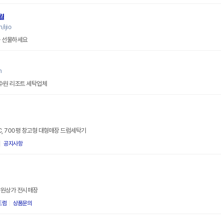
월
/ijio
를 선물하세요
m
수원 리조트 세탁업체
PC, 700평 창고형 대형매장 드럼세탁기
공지사항
낙원상가 전시매장
드럼
상품문의