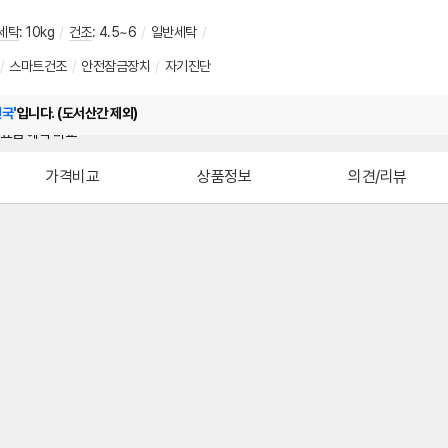
세탁
:
10kg
/
건조
:
4.5~6
/
일반세탁
/
/
스마트건조
/
안전잠금장치
/
자기진단
전국'
입니다. (도서산간 제외)
가격비교
상품정보
의견/리뷰