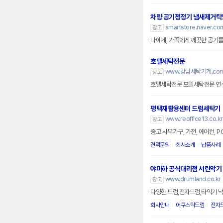
차량 공기청정기 냄새제거탁
smartstore.naver.com
광고
나에게, 가족에게 깨끗한 공기
호텔세탁전문
www.강남세탁기계.co
광고
호텔세탁전문 모텔세탁전문 연
평택재활용센터 드럼세탁기
www.reoffice13.co.kr
광고
중고 사무가구, 가전, 에어컨, 
견적문의
회사소개
납품사례
야마하 공식대리점 서린악기
www.drumland.co.kr
광고
다양한 드럼,전자드럼,타악기 
회사안내
어쿠스틱드럼
전자