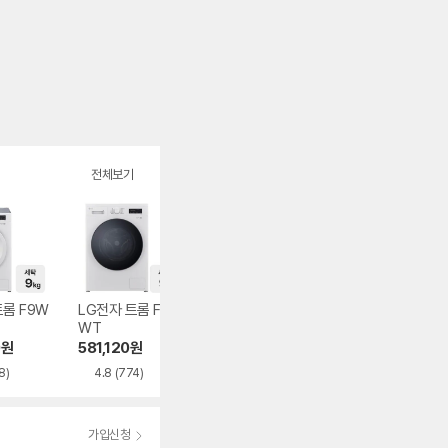
전체보기
트롬 F9W
LG전자 트롬 FY9
삼성전자 그랑데AI
LG전자 트롬 F17
WT
WF21DG6650BW
TPR
0
원
581,120
원
863,000
원
840,790
원
8)
4.8
(774)
4.9
(1,063)
4.9
(50)
가입신청