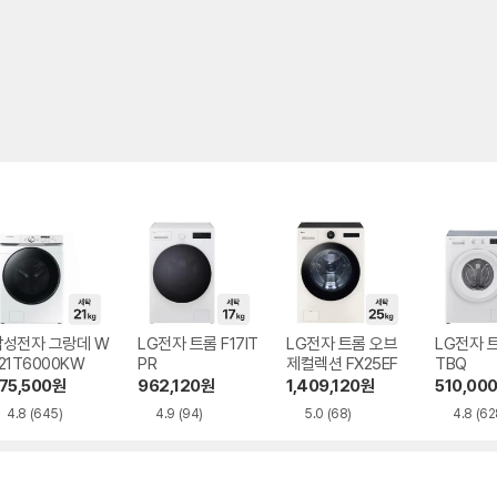
삼성전자 그랑데 W
LG전자 트롬 F17IT
LG전자 트롬 오브
LG전자 
21T6000KW
PR
제컬렉션 FX25EF
TBQ
75,500
원
962,120
원
1,409,120
원
510,00
4.8
(645)
4.9
(94)
5.0
(68)
4.8
(62