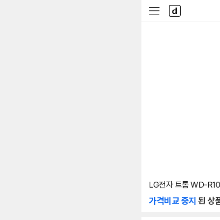
본문 바로가기
다
사
나
이
와
드
메
메
인
뉴
LG전자 트롬 WD-R10
가격비교 중지
된 상