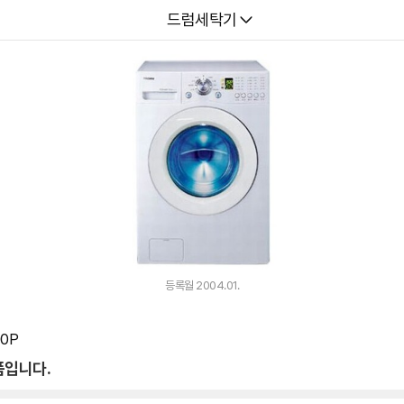
다나와
드럼세탁기
등록월 2004.01.
0P
품입니다.