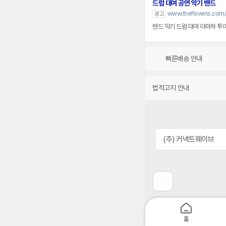
드럼 대여 공연 악기 밴드
www.theflowins.com/
광고
밴드 악기 드럼 대여 야마하 투
빠른배송 안내
법적고지 안내
(주) 커넥트웨이브
이
전
페
이
지
홈
로