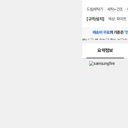
드럼세탁기
/
세탁+건조
/
[규격/설치]
색상
:
화이트
배송비 무료
의 기준은
'
메뉴 네비게이션
요약정보