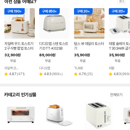
이런 상품 어때요?
광고
구매 190+
구매 850+
구매 20+
구매 3천+
자일렉 우드 토스트기
디디오랩 스텐 토스트
텀스 뷰 데일리 토스터
테팔 솔레이 토
2구 식빵 팝업 토스터
기 DTT-K02SB
기
T303AKR 
기
토스트기
32,900
89,000
35,900
35,900
원
원
원
원
무료
무료
무료
무료
자일렉 코리아
디디오랩
TUMS
테팔
네이버
페이
리
리
리
리
4.87
(
471
)
4.83
(
999+
)
4.76
(
25
)
4.83
(
999
별
별
별
별
뷰
뷰
뷰
뷰
점
점
점
점
수
수
수
수
카테고리 인기상품
전체보기