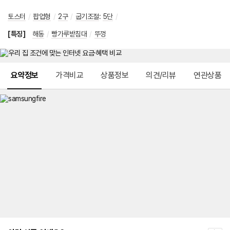
토스터
/
팝업형
/
2구
/
굽기조절
:
5단
/
[특징]
해동
/
빵가루받침대
/
뚜껑
메뉴 네비게이션
요약정보
가격비교
상품정보
의견/리뷰
연관상품