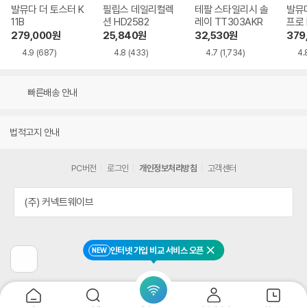
발뮤다 더 토스터 K
필립스 데일리컬렉
테팔 스타일리시 솔
발뮤
11B
션 HD2582
레이 TT303AKR
프로 
279,000
원
25,840
원
32,530
원
379
4.9
(687)
4.8
(433)
4.7
(1,734)
4.
빠른배송 안내
법적고지 안내
PC버전
로그인
개인정보처리방침
고객센터
(주) 커넥트웨이브
인터넷 가입 비교 서비스 오픈
NEW
닫기
이
전
페
이
지