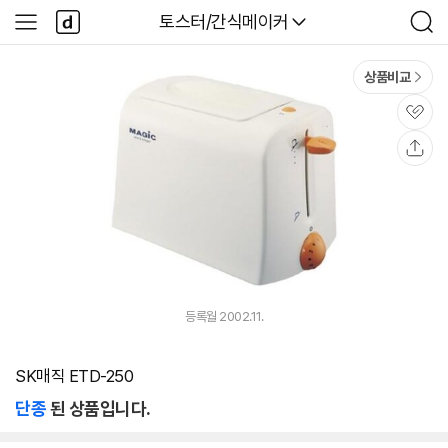
본문 바로가기
다
다나와
토스터/간식메이커
사
검
나
이
색
와
드
메
메
상품비교
인
뉴
관
심
공
유
등록월 2002.11.
SK매직 ETD-250
단종
된 상품입니다.