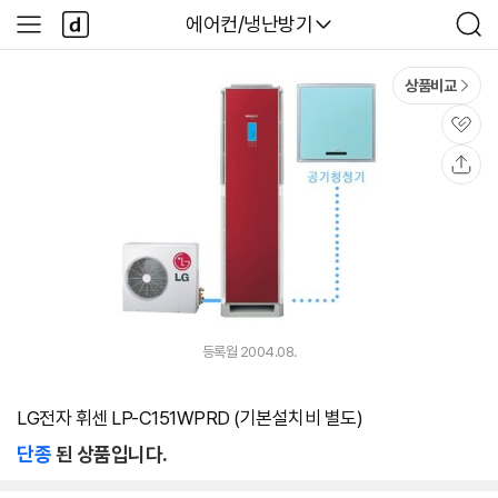
본문 바로가기
다
다나와
에어컨/냉난방기
사
검
나
이
색
와
드
메
메
상품비교
인
뉴
관
심
공
유
등록월 2004.08.
LG전자 휘센 LP-C151WPRD (기본설치비 별도)
단종
된 상품입니다.