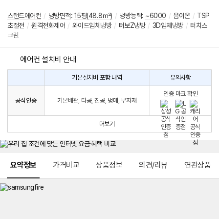
스탠드에어컨
/
냉방면적
:
15평(48.8㎡)
/
냉방능력:
~6000
/
음이온
/
TSP
초절전
/
원격전화제어
/
와이드입체냉방
/
터보Z냉방
/
3D입체냉방
/
터치스
크린
에어컨 설치비 안내
기본설치비 포함 내역
유의사항
에
에
어
인증 마크 확인
컨
어
공식인증
기본배관, 타공, 진공, 냉매, 부자재
설
컨
치
구
비
매
더보기
시
발
생
되
메뉴 네비게이션
는
요약정보
가격비교
상품정보
의견/리뷰
연관상품
설
치
비
에
대
한