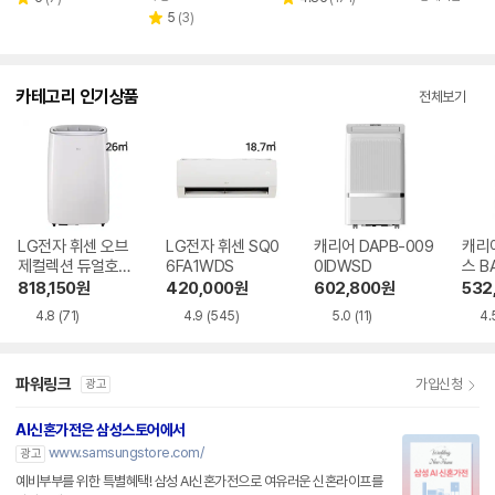
별
별
페이
뷰
리
뷰
5
(
3
)
점
점
별
수
뷰
수
점
수
카테고리 인기상품
전체보기
LG전자 휘센 오브
LG전자 휘센 SQ0
캐리어 DAPB-009
캐리
제컬렉션 듀얼호스
6FA1WDS
0IDWSD
스 B
PQ08FDWBS
WS
818,150
원
420,000
원
602,800
원
532
4.8
(71)
4.9
(545)
5.0
(11)
4.
파워링크
가입신청
광고
AI신혼가전은 삼성스토어에서
www.samsungstore.com/
광고
예비부부를 위한 특별혜택! 삼성 AI신혼가전으로 여유러운 신혼라이프를