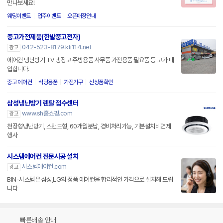
만나보세요!
웨딩이벤트
입주이벤트
오픈매장안내
중고가전제품(한밭중고전자)
042-523-8179.kti114.net
광고
에어컨 냉난방기 TV 냉장고 주방용품 사무품 가전용품 필요품 등 고가 매
입합니다.
중고 에어컨
식당용품
가전가구
신상품확인
삼성냉난방기 렌탈 접수센터
www.sh홈쇼핑.com
광고
천장형냉난방기, 스탠드형, 60개월분납, 경비처리가능, 기본설치비면제
행사
시스템에어컨 전문시공 설치
시스템에어컨.com
광고
BIN-시스템은 삼성,LG의 정품 에어컨을 합리적인 가격으로 설치해 드립
니다
빠른배송 안내