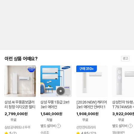
안
내
를
나
타
내
는
표
입
니
다.
이런 상품 어때요?
광고
구매 310+
삼성 AI 무풍콤보갤러
삼성 무풍 1등급 2in1
[2026 NEW] 캐리어
삼성전자 19평 
리 청정 이지오픈 멀티
3in1 에어컨
2in1 에어컨 인버터 1
T7974WSR
형 에어컨 AF80F17D
등급 멀티형 wifi 17평
기본설치 포함 
2,799,000
1,540,000
1,908,000
3,922,000
원
원
원
22WRS 기본설치포
+6평 투인원 전국 설
에어컨
무료
착불
무료
무료
함
치비포함
별도 설치비
별도 설치비
삼성공식파트너 우주
선인전자프라자
수공조
1등에어컨
리
네이버
리
5
(
7
)
4.85
(
171
)