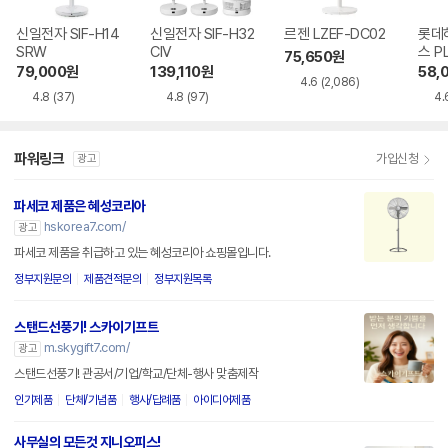
신일전자 SIF-H14
신일전자 SIF-H32
르젠 LZEF-DC02
롯데
SRW
CIV
스 P
75,650
원
WH
79,000
원
139,110
원
58,
4.6
(2,086)
4.8
(37)
4.8
(97)
4.
파워링크
가입신청
광고
파세코 제품은 혜성코리아
hskorea7.com/
광고
파세코 제품을 취급하고 있는 혜성코리아 쇼핑몰입니다.
정부지원문의
제품견적문의
정부지원목록
스탠드선풍기! 스카이기프트
m.skygift7.com/
광고
스탠드선풍기! 관공서/기업/학교/단체-행사 맞춤제작
인기제품
단체/기념품
행사/답례품
아이디어제품
사무실의 모든것 지니오피스!