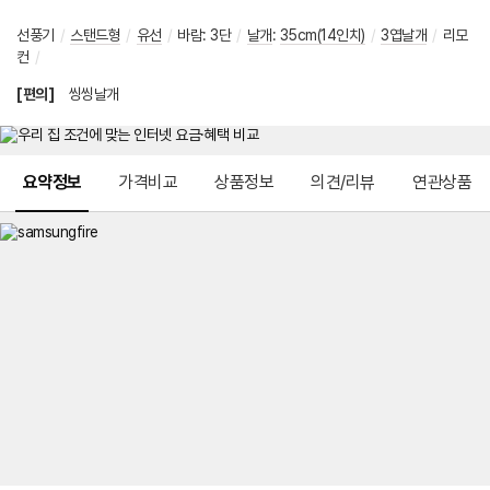
선풍기
/
스탠드형
/
유선
/
바람
:
3단
/
날개
:
35cm(14인치)
/
3엽날개
/
리모
컨
/
[편의]
씽씽날개
메뉴 네비게이션
요약정보
가격비교
상품정보
의견/리뷰
연관상품