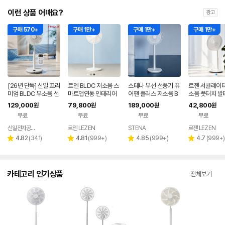
이런 상품 어때요?
광고
구매 570+
구매 1만+
구매 1만+
구매 1만+
[26년 단독] 신일 프리
르젠 BLDC 저소음 스
스테나 무선 선풍기 퓨
르젠 서큘레이터
미엄 BLDC 무소음 선
마트앱연동 인테리어
어팬 플러스 저소음 B
소음 풋터치 발
풍기 35cm 서큘레이
써큘레이터 선풍기 LZ
LDC 가정용 아기 신생
모컨 스탠드형 
129,000
79,800
189,000
42,800
원
원
원
원
터 아이보리
EF-DC290 릴리화이
아
LZEF-R132C
무료
무료
무료
무료
트
신일전자공식인증 베스트바이
르젠 LEZEN
STENA
르젠 LEZEN
네이버
페이
리
리
리
리
4.82
(
341
)
4.81
(
999+
)
4.85
(
999+
)
4.7
(
999+
)
별
별
별
별
뷰
뷰
뷰
뷰
점
점
점
점
수
수
수
수
카테고리 인기상품
전체보기