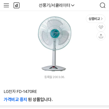
본문 바로가기
다
다나와
선풍기/서큘레이터
사
검
나
이
색
와
드
메
메
상품비교
인
뉴
관
심
공
유
등록월 2003.06.
LG전자 FD-1470RE
가격비교 중지
된 상품입니다.