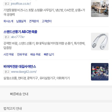
jinioffice.co.kr/
광고
기업맞춤형 비즈니스 토탈 쇼핑몰! 사무집기, 냉난방, OA전문, 상품+가
격 경쟁력
회사소개
납품실적
견적문의
고객센터
스탠드선풍기 ABC판촉물
abc777.kr
광고
강력한 바람, 스탠드선풍기, 휴대/탁상용/거치형 취향 손풍기, 특가판매,
덤증정
시안 무료
인쇄 무료
배송 무료
빠른 납기
비이커전문 대길사이언스
www.daegil2.com/
광고
실험소모품, 현미경, 광학기구 , 유리실험기구, 이화확기기
빠른배송 안내
법적고지 안내