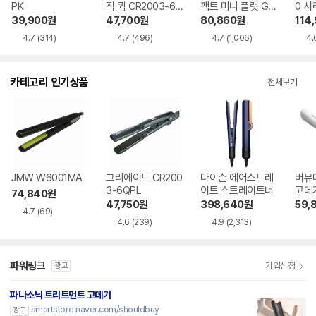
PK
직 퀵 CR2003-6Q
팩트 미니 플랫 GP1
0 시
PM
03 오리지널블랙
39,900
원
47,700
원
80,860
원
114
4.7
(314)
4.7
(496)
4.7
(1,006)
4.
카테고리 인기상품
전체보기
JMW W6001MA
그리에이트 CR200
다이슨 에어스트레
버뮤
3-6QPL
이트 스트레이트너
74,840
원
47,750
원
398,640
원
59,
4.7
(69)
4.6
(239)
4.9
(2,313)
파워링크
가입신청
광고
파나소닉 트리트먼트 고데기
smartstore.naver.com/shouldbuy
광고