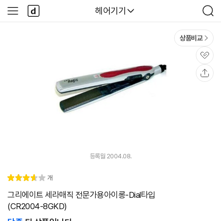
본문 바로가기
다
다나와
헤어기기
사
검
나
이
색
와
드
메
메
상품비교
인
뉴
관
심
공
유
등록월 2004.08.
리
개
별
3.
뷰
점
7
그리에이트 세라매직 전문가용아이롱-Dial타입
(CR2004-8GKD)