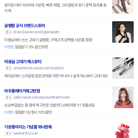
음이온 대비 1000배 수분량, 빠른 예열, 스타일링과 윤기 광택 효과를 동
시에
글램팜 공식 브랜드스토어
brand.naver.com/glampalm
광고
미용실에서 쓰는 고데기 글램팜, 구매고객 금액별 사은품 증정!
이벤트
알림받기 3% 할인쿠폰
미용실 고데기 예스뷰티
smartstore.naver.com/seland
광고
헤어샵에서 스타일링 받은것처럼 이젠 어디서나 쉽게 예스뷰티 고데기로!
아우름헤어거제고현점
cafe.naver.com/aureumhairmode
광고
손상부담없는 펌 염색 복구전문 모발컨디션에 따른 1:1 맞춤상담
이벤트
알림받기신청시 10%할인
기분좋아지는 기념품 위너판촉
winner87.co.kr
광고