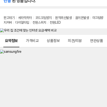
단종
된 상품입니다.
판고데기
/
세라믹히터
/
코드꼬임방지
/
원적외선발생
/
음이온발생
/
미끄럼방
지커버
/
다이얼타입
/
전원스위치
/
전원LED
메뉴 네비게이션
요약정보
가격비교
상품정보
의견/리뷰
연관상품