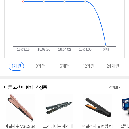
란?
1개월
3개월
6개월
12개월
24개월
다른 고객이 함께 본 상품
전체보기
비달사순 VSCS34
그리에이트 세라매
언일전자 글램팜 컴
필립스