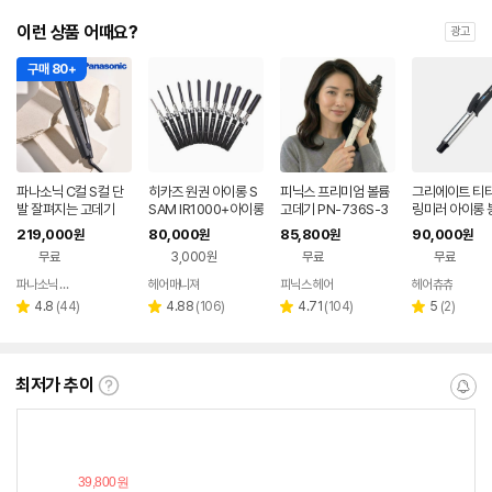
이런 상품 어때요?
광고
구매 80+
파나소닉 C컬 S컬 단
히카즈 원권 아이롱 S
피닉스 프리미엄 볼륨
그리에이트 티타
발 잘펴지는 고데기
SAM IR1000+아이롱
고데기 PN-736S-3
링미러 아이롱 
꼬리빗
2 32mm 뿌리볼륨 웨
기 32미리(L)
219,000
80,000
85,800
90,000
원
원
원
원
이브 봉고데기
무료
3,000원
무료
무료
파나소닉 공식판매점
헤어매니져
피닉스 헤어
헤어츄츄
네이버
네이버
네이버
네이
페이
페이
페이
페이
리
리
리
리
4.8
(
44
)
4.88
(
106
)
4.71
(
104
)
5
(
2
)
별
별
별
별
뷰
뷰
뷰
뷰
점
점
점
점
수
수
수
수
최저가 추이
최
알
저
림
가
받
추
는
이
중