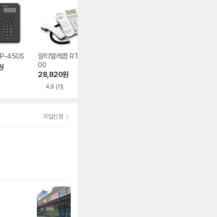
P-450S
알티텔레콤 RT-17
삼성전자 Smt-i53
에릭슨 iPECS 10
00
43
0i
원
28,820
원
604,490
원
203,660
원
4.9
(11)
가입신청