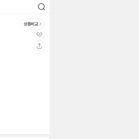
검
색
상품비교
관
심
공
유