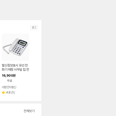
광고
발신정보표시 유선 전
화기 매장 사무실 집 전
화기 모텔 사무실
16,900
원
무료
대명전자통신
리
4.8
(
5
)
별
뷰
점
수
전체보기