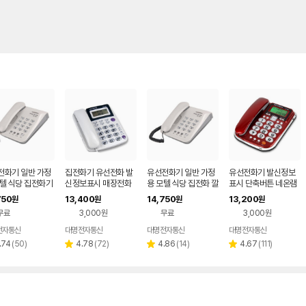
전화기 일반 가정
집전화기 유선전화 발
유선전화기 일반 가정
유선전화기 발신정보
모텔 식당 집전화기
신정보표시 매장전화
용 모텔 식당 집전화 깔
표시 단축버튼 네온램
한 전화 매장
기 벨램프 일반전화
끔한 전화기
프 전화기 집 가정용 내
750
13,400
14,750
13,200
원
원
원
원
장 사무실
무료
3,000원
무료
3,000원
전자통신
대명전자통신
대명전자통신
대명전자통신
리
리
리
리
.74
(
50
)
4.78
(
72
)
4.86
(
14
)
4.67
(
111
)
별
별
별
뷰
뷰
뷰
뷰
점
점
점
수
수
수
수