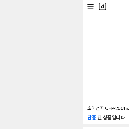
본문 바로가기
다
사
나
이
와
드
메
메
인
뉴
소이전자 CFP-2001B
단종
된 상품입니다.