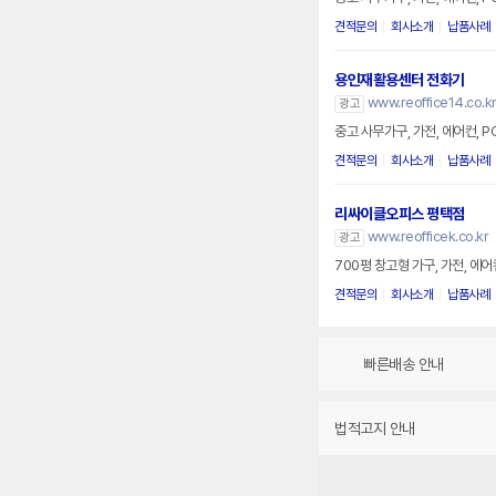
견적문의
회사소개
납품사례
용인재활용센터 전화기
www.reoffice14.co.k
광고
중고 사무가구, 가전, 에어컨, 
견적문의
회사소개
납품사례
리싸이클오피스 평택점
www.reofficek.co.kr
광고
700평 창고형 가구, 가전, 에
견적문의
회사소개
납품사례
빠른배송 안내
법적고지 안내