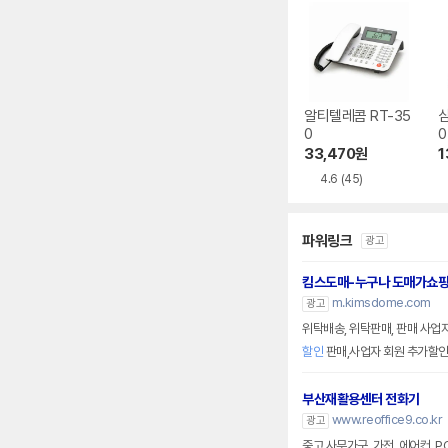
알티텔레콤 RT-35
삼
0
0
33,470
원
1
4.6
(45)
파워링크
광고
킴스도매-누구나 도매가쇼
m.kimsdome.com
광고
위탁배송, 위탁판매, 판매 사업
할인
판매,사업자 회원 추가할
부산재활용센터 전화기
www.reoffice9.co.kr
광고
중고 사무가구, 가전, 에어컨, 