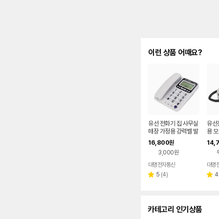
이런 상품 어때요?
유선 전화기 집 사무실
유선
매장 가정용 강력벨 발
용 
신자표시전화기 큰 벨
깔끔
16,800
14,
원
소리
3,000원
대명전자통신
대명
리
5
(
4
)
4
별
별
뷰
점
점
수
카테고리 인기상품