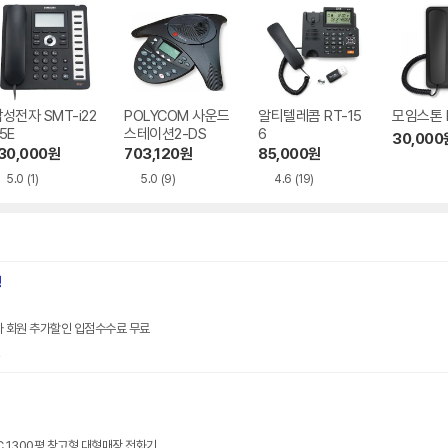
성전자 SMT-i22
POLYCOM 사운드
알티텔레콤 RT-15
모임스톤 I
5E
스테이션2-DS
6
30,000
30,000
원
703,120
원
85,000
원
5.0
(1)
5.0
(9)
4.6
(19)
핑
자 회원 추가할인 입점수수료 무료
인
PC 1300평 창고형 대형매장 전화기