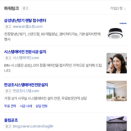
파워링크
가입신청
광고
삼성냉난방기 렌탈 접수센터
www.sh홈쇼핑.com
광고
천장형냉난방기, 스탠드형, 60개월분납, 경비처리가능, 기본설치비면제
행사
시스템에어컨 전문시공 설치
시스템에어컨.com
광고
BIN-시스템은 삼성,LG의 정품 에어컨을 합리적인 가격으로 설치해 드립
니다
찐공조시스템에어컨전문설치
찐공조시스템.com
광고
가정 상가 사무실 시스템에어컨 설치 전문, 무료방문견적 상담
무료 견적
시공 사례
상담 전화
올림공조
blog.naver.com/ex5egl8r
광고