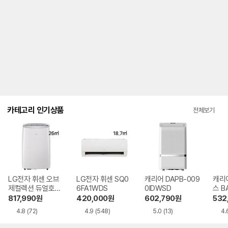
한
안
내
를
나
타
내
는
표
입
니
다.
카테고리 인기상품
전체보기
LG전자 휘센 오브
LG전자 휘센 SQ0
캐리어 DAPB-009
캐리
제컬렉션 듀얼호스
6FA1WDS
0IDWSD
스 B
PQ08FDWBS
WS
817,990
원
420,000
원
602,790
원
532
4.8
(72)
4.9
(548)
5.0
(13)
4.