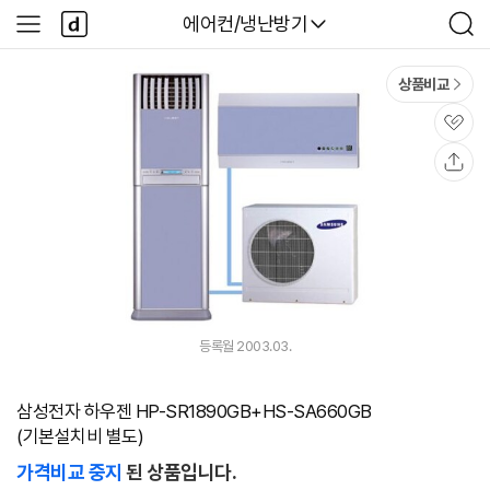
본문 바로가기
다
다나와
에어컨/냉난방기
사
검
나
이
색
와
드
메
메
상품비교
인
뉴
관
심
공
유
등록월 2003.03.
삼성전자 하우젠 HP-SR1890GB+HS-SA660GB
(기본설치비 별도)
가격비교 중지
된 상품입니다.