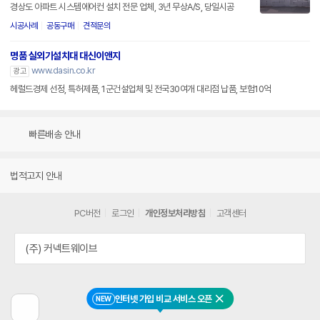
경상도 아파트 시스템에어컨 설치 전문 업체, 3년 무상A/S, 당일시공
시공사례
공동구매
견적문의
명품 실외기설치대 대신이앤지
www.dasin.co.kr
광고
헤럴드경제 선정, 특허제품, 1군건설업체 및 전국30여개 대리점 납품, 보험10억
빠른배송 안내
법적고지 안내
PC버전
로그인
개인정보처리방침
고객센터
(주) 커넥트웨이브
인터넷 가입 비교 서비스 오픈
NEW
닫기
이