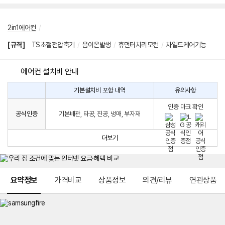
2in1에어컨
/
[규격]
TS초절전압축기
/
음이온발생
/
휴먼터치리모컨
/
차일드케어기능
에어컨 설치비 안내
기본설치비 포함 내역
유의사항
에
에
어
인증 마크 확인
컨
어
공식인증
기본배관, 타공, 진공, 냉매, 부자재
설
컨
치
구
비
매
더보기
시
발
생
되
메뉴 네비게이션
는
요약정보
가격비교
상품정보
의견/리뷰
연관상품
설
치
비
에
대