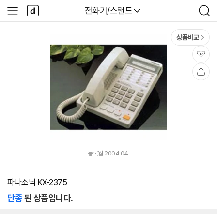
본문 바로가기
다
다나와
전화기/스탠드
사
검
나
이
색
와
드
메
메
상품비교
인
뉴
관
심
공
유
등록월 2004.04.
파나소닉 KX-2375
단종
된 상품입니다.