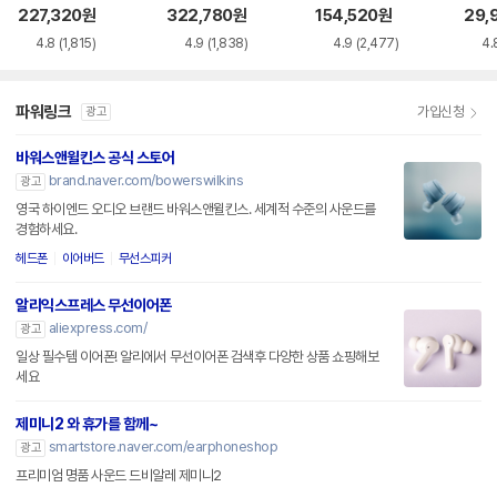
0
MXP93KH/A
i NC
227,320
원
322,780
원
154,520
원
29,
4.8
(1,815)
4.9
(1,838)
4.9
(2,477)
4.
파워링크
가입신청
광고
바워스앤윌킨스 공식 스토어
brand.naver.com/bowerswilkins
광고
영국 하이엔드 오디오 브랜드 바워스앤윌킨스. 세계적 수준의 사운드를
경험하세요.
헤드폰
이어버드
무선스피커
알리익스프레스 무선이어폰
aliexpress.com/
광고
일상 필수템 이어폰! 알리에서 무선이어폰 검색후 다양한 상품 쇼핑해보
세요
제미니2 와 휴가를 함께~
smartstore.naver.com/earphoneshop
광고
프리미엄 명품 사운드 드비알레 제미니2