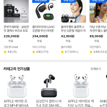
구매 290+
구매 1천+
구매 720+
관부가세포함 - 삼성전
클리어아크5 LDAC
블라우풍트 블루투스
아남 수영 러닝
자 갤럭시 버즈4 프로
오픈형 무선 이어폰
무선 오픈형 귀걸이 귀
자전거 헬스 블
R640 노이즈캔슬링
찌형 이어폰 귀걸이형
무선 스포츠 방
229,000
294,000
42,900
89,000
원
원
원
원
ANC 블루투스 무선
이어클립 러닝 귀찌이
폰
무료
무료
무료
무료
이어폰 관세포함
어폰
크로켓Croket
아이스카이샵
블라우풍트
자전거총각
네이
네이버
네이버
버페
페이
페이
리
리
리
리
4.8
(
15
)
4.82
(
174
)
4.7
(
999+
)
4.96
(
544
)
별
별
별
별
이
뷰
뷰
뷰
뷰
점
점
점
점
수
수
수
수
카테고리 인기상품
전체보기
APPLE 에어팟 프
삼성전자 갤럭시 버
APPLE 에어팟4 액
ANK
로3 MFHP4KH/A
즈4 프로 SM-R64
티브 노이즈 캔슬링
e P3