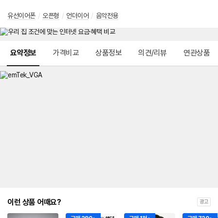
유선이어폰
/
오픈형
/
언더이어
/
음악전용
메뉴 네비게이션
요약정보
가격비교
상품정보
의견/리뷰
연관상품
이런 상품 어때요?
광고