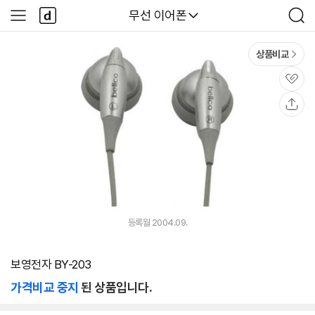
본문 바로가기
다
다나와
무선 이어폰
사
검
나
이
색
와
드
메
메
상품비교
인
뉴
관
심
공
유
등록월 2004.09.
보영전자 BY-203
가격비교 중지
된 상품입니다.