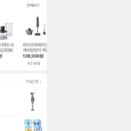
전체보기
티퀵5 바
피티코퍼레이션 도
신일전자 SMX-W8
피티코퍼레이션 
235BK
깨비방망이 헤리티
00P
깨비방망이 PHB2
지 프리미엄 1995
00
원
139,000
원
42,420
원
69,000
원
마스터 무선 핸드블
4.7
(43)
4.8
(4)
4.7
(925)
렌더
가입신청