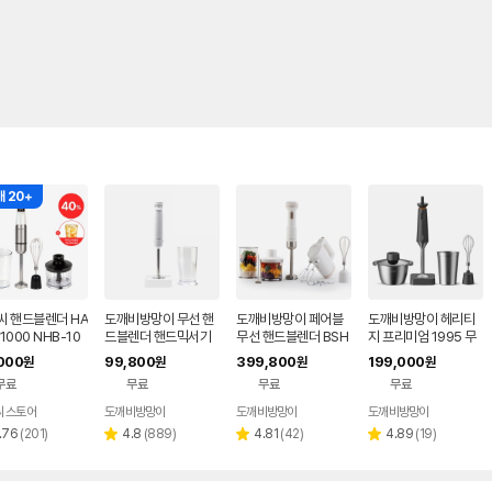
 20+
씨 핸드블렌더 HA
도깨비방망이 무선 핸
도깨비방망이 페어블
도깨비방망이 헤리티
1000 NHB-10
드블렌더 핸드믹서기
무선 핸드블렌더 BSH
지 프리미엄 1995 무
 매트화이트 믹서기
CHB2300S NOBLE
2400+핸드믹서 BS
선 핸드블렌더 마스터
000
99,800
399,800
199,000
원
원
원
원
0W
심플구성
M2400 [배터리 포
구성 핸드믹서기 다지
무료
무료
무료
무료
함]
기 초퍼
 스토어
도깨비방망이
도깨비방망이
도깨비방망이
리
리
리
리
.76
(
201
)
4.8
(
889
)
4.81
(
42
)
4.89
(
19
)
별
별
별
뷰
뷰
뷰
뷰
점
점
점
수
수
수
수