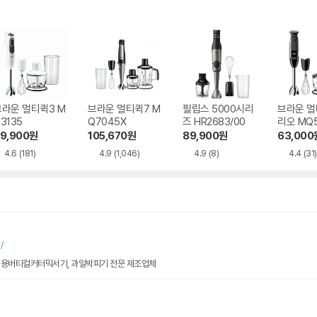
브라운 멀티퀵3 M
브라운 멀티퀵7 M
필립스 5000시리
브라운 멀
3135
Q7045X
즈 HR2683/00
리오 MQ5
9,900
원
105,670
원
89,900
원
63,000
4.6
(181)
4.9
(1,046)
4.9
(8)
4.4
(31)
/
업용버티컬커터믹서기, 과일박피기 전문 제조업체