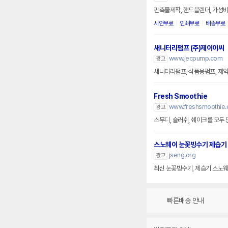
판촉물제작, 핸드블렌더, 가성비
시안무료
인쇄무료
배송무료
새니터리펌프 (주)제이이씨
www.jecpump.com
광고
새니터리펌프, 식품용펌프, 제약
Fresh Smoothie
www.freshsmoothie.c
광고
스무디, 슬러쉬, 쉐이크를 모두
스노웨이 눈꽃빙수기 제습기
jseng.org
광고
최신 눈꽃빙수기, 제습기 스노
빠른배송 안내