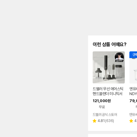
이런 상품 어때요?
구매
드웰러 무선 에어스틱
엔유
핸드블랜더 미니믹서
NDY
기 이유식 초퍼
0K
121,000
79,
원
100
무료
드웰러 공식 스토어
엔유씨
리
4.81
(
636
)
4
별
별
뷰
점
점
수