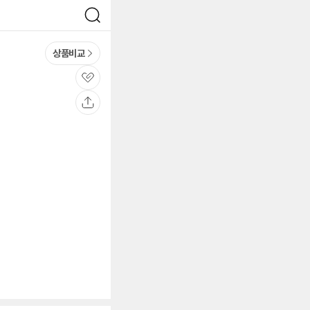
검
색
상품비교
관
심
공
유