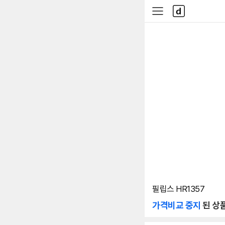
본문 바로가기
다
사
나
이
와
드
메
메
인
뉴
필립스 HR1357
가격비교 중지
된 상