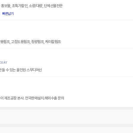
 홍보물, 초특가할인, 소량/대량, 단체선물전문
빠른납기
용펌프, 고점도용펌프, 정량펌프, 케미칼펌프
o.kr
 만들 수 있는 올인원 스무디머신
웨이 제조공장 본사. 전국판매설치.해외수출 문의