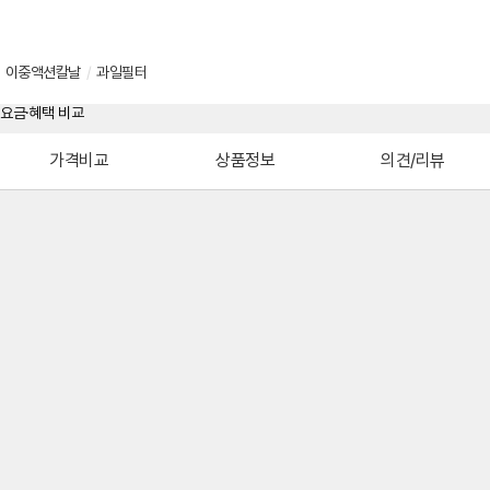
이중액션칼날
/
과일필터
가격비교
상품정보
의견/리뷰