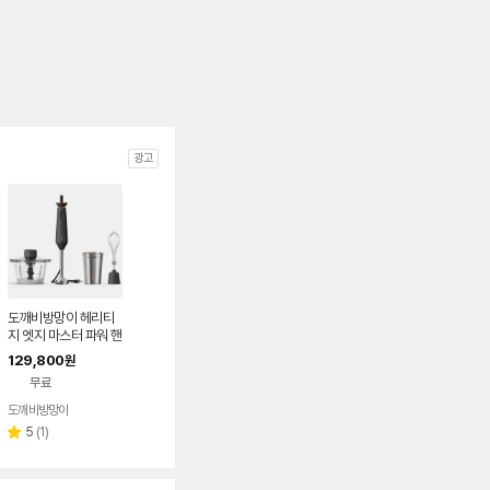
광고
도깨비방망이 헤리티
지 엣지 마스터 파워 핸
드블렌더 핸드믹서 다
129,800
원
지기 초퍼 거품기
무료
도깨비방망이
리
5
(
1
)
별
뷰
점
수