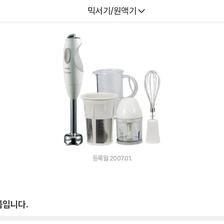
다나와
믹서기/원액기
등록월 2007.01.
품입니다.