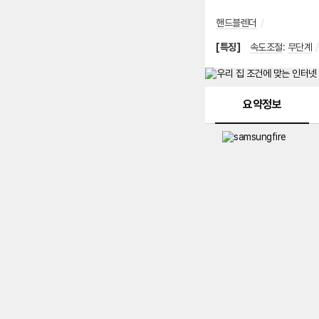
핸드블렌더
/
[특징]
속도조절
:
무단계
/
메뉴 네비게이션
요약정보