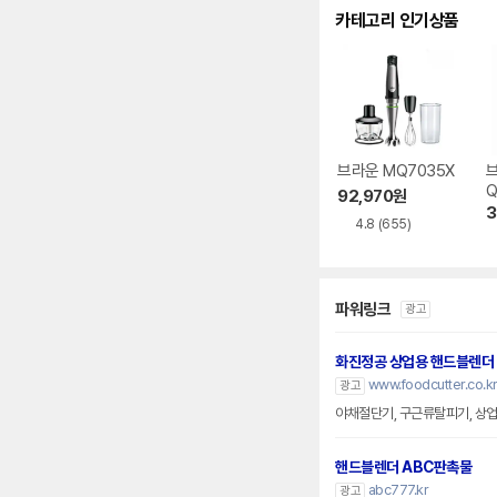
카테고리 인기상품
브라운 MQ7035X
Q
92,970
원
3
4.8
(655)
파워링크
광고
화진정공 상업용 핸드블렌더
www.foodcutter.co.kr
광고
야채절단기, 구근류탈피기, 상
핸드블렌더 ABC판촉물
abc777.kr
광고