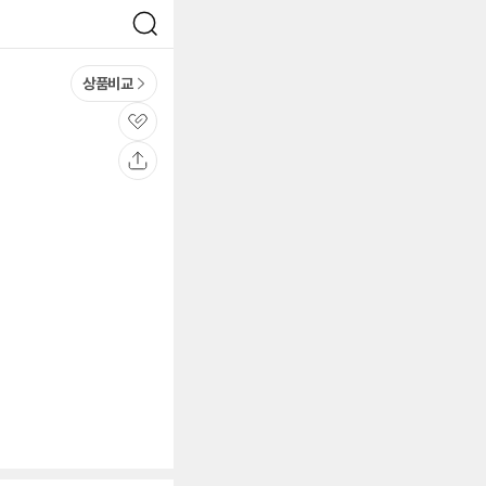
검
색
상품비교
관
심
공
유