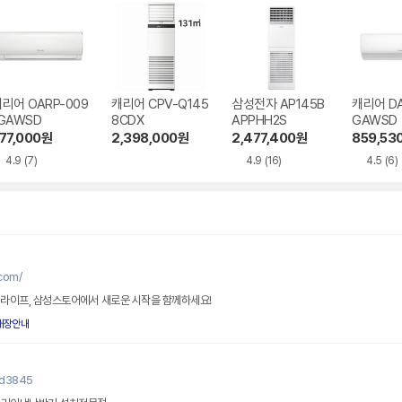
리어 OARP-009
캐리어 CPV-Q145
삼성전자 AP145B
캐리어 DA
GAWSD
8CDX
APPHH2S
GAWSD
77,000
원
2,398,000
원
2,477,400
원
859,53
4.9
(7)
4.9
(16)
4.5
(6)
com/
 라이프, 삼성스토어에서 새로운 시작을 함께하세요!
매장안내
yd3845