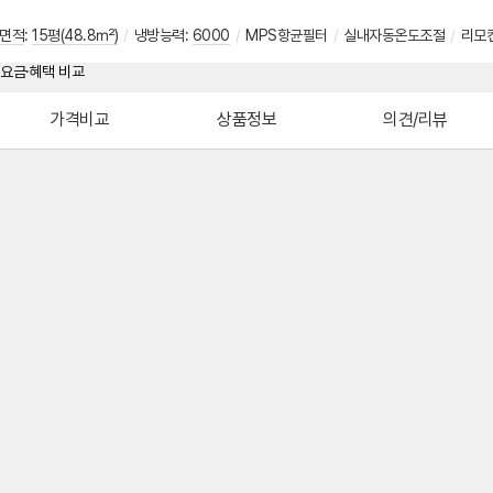
면적
:
15평(48.8㎡)
/
냉방능력:
6000
/
MPS항균필터
/
실내자동온도조절
/
리모
가격비교
상품정보
의견/리뷰