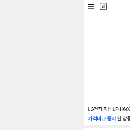
본문 바로가기
다
사
나
이
와
드
메
메
인
뉴
LG전자 휘센 LP-H6
가격비교 중지
된 상