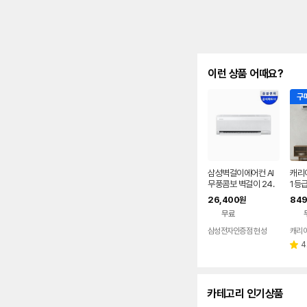
이런 상품 어때요?
구매
삼성벽걸이에어컨 AI
캐리
무풍콤보 벽걸이 24.
1등급
4m2 AR60F07D12
㎡(1
26,400
849
원
WT 구독 렌탈
01
무료
전국
기포
삼성전자인증점 현성
4
별
점
카테고리 인기상품