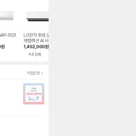
RP-0121
LG전자 휘센 오브
캐리어 The Premi
LG전자 휘센 PW
제컬렉션 AI 사계절
um AI 에어로 18단
830R2L
듀얼쿨 SW09FS1E
냉난방기 OSQC18
0
원
1,452,000
원
1,609,000
원
1,428,990
원
ES
1AAWWSD
4.9
(28)
5.0
(12)
4.7
(26)
가입신청