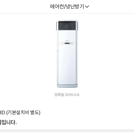
다나와
에어컨/냉난방기
등록월 2005.04.
03D (기본설치비 별도)
품입니다.