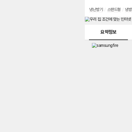
냉난방기
/
스탠드형
/
냉방
메뉴 네비게이션
요약정보