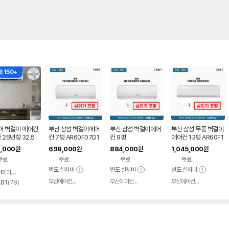
 150+
어 벽걸이 에어컨
부산 삼성 벽걸이에어
부산 삼성 벽걸이에어
부산 삼성 무풍 벽걸이
 26년형 32.5
컨 7평 AR60F07D1
컨 9평
에어컨 13평 AR60F1
0평) OARB-01
2WS
3D12WS
,000
698,000
884,000
1,045,000
원
원
원
원
GAWSD 일반배관
무료
무료
무료
무료
기본설치비+실외
함
별도 설치비
별도 설치비
별도 설치비
캐리어에어컨 공식온라인샵
네이버
페이
부산에어컨 전문 가화Eng
부산에어컨 전문 가화Eng
부산에어컨 전문 가화Eng
리
네이버
네이버
네이버
.81
(
78
)
페이
페이
페이
뷰
수