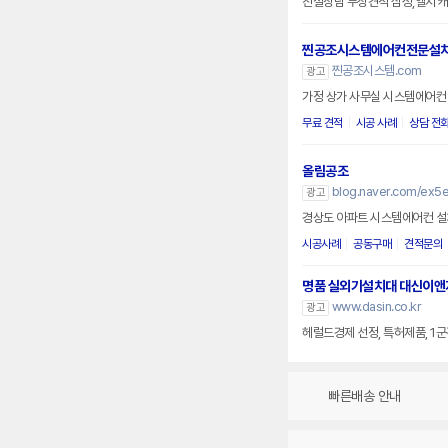
친절상담 무상견적 삼성,엘지 
찐공조시스템에어컨전문설
찐공조시스템.com
광고
가정 상가 사무실 시스템에어컨 
무료 견적
시공 사례
상담 전
올림공조
blog.naver.com/ex5e
광고
경상도 아파트 시스템에어컨 설치 
시공사례
공동구매
견적문의
명품 실외기설치대 대신이앤
www.dasin.co.kr
광고
헤럴드경제 선정, 특허제품, 1
빠른배송 안내