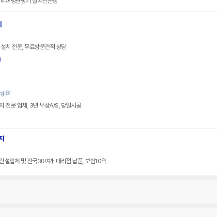
캐리어냉난방기 설치전문점
치
설치 전문, 무료방문견적 상담
화
gl8r
전문 업체, 3년 무상A/S, 당일시공
지
군건설업체 및 전국30여개 대리점 납품, 보험10억