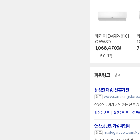
캐리어 DARP-0161
캐
GAWSD
1
1,068,470
원
7
5.0
(12)
파워링크
광고
삼성전자 AI 신혼가전
www.samsungstore.
광고
삼성스토어가 제안하는 신혼 AI
웨딩이벤트
입주이벤트
오픈
안산냉난방기설치업체
m.blog.naver.com/k
광고