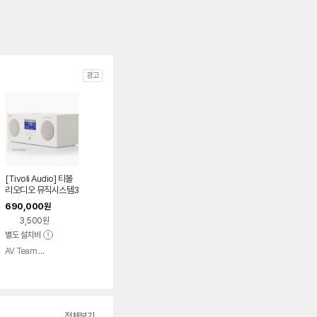
광고
[Tivoli Audio] 티볼
리오디오 뮤직시스템3
라디오 블루투스 알람
690,000
원
시계 스피커
3,500원
별도 설치비
AV Team 에이브이팀
네이버
페이
전체보기