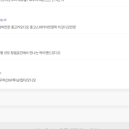
epot
블박전문 중고카오디오 중고스피커이전장착 카오디오전문
0평 규모 청음공간에서 만나는 하이엔드오디오
k
,우퍼,DSP튜닝/접지/오디오