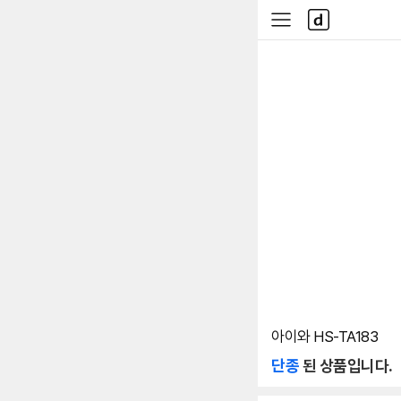
본문 바로가기
다
사
나
이
와
드
메
메
인
뉴
아이와 HS-TA183
단종
된 상품입니다.