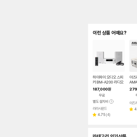
이런 상품 어때요?
하이파이 오디오 스피
아즈
커 BM-A200 라디오
AMA
CD플레이어
스 C
187,000
279
원
UX
무료
별도 설치비
아즈
라라사운드
네이버
4
별
페이
리
4.75
(
4
)
점
별
뷰
점
수
카테고리 인기상품