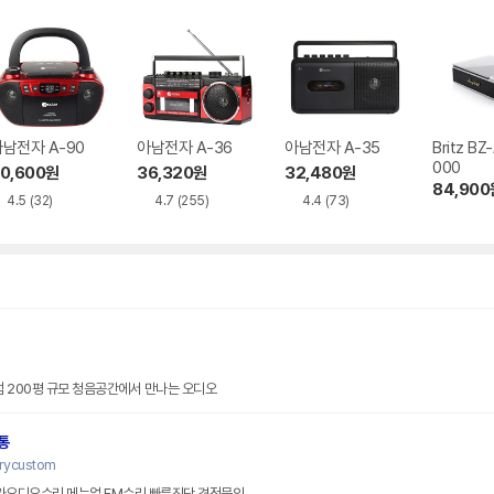
남전자 A-90
아남전자 A-36
아남전자 A-35
Britz BZ
000
0,600
원
36,320
원
32,480
원
84,900
4.5
(32)
4.7
(255)
4.4
(73)
 200평 규모 청음공간에서 만나는 오디오
통
erycustom
 카오디오수리 메뉴얼 FM수리 빠른진단 견적문의