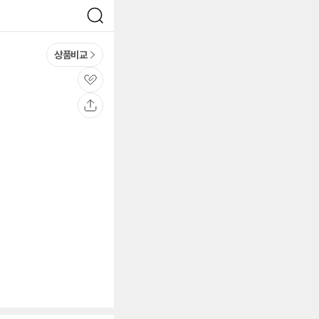
검
색
상품비교
관
심
공
유