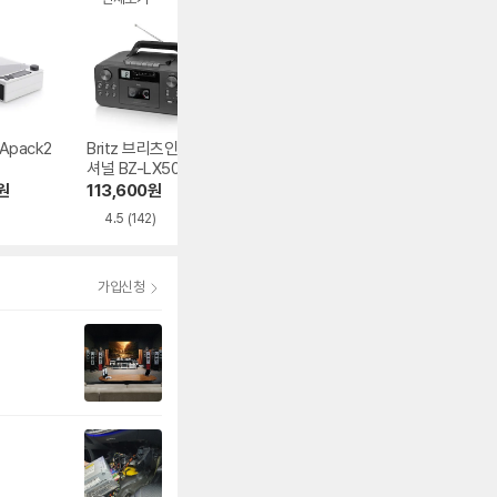
-Apack2
Britz 브리츠인터내
FiiO CP13
Britz 브리츠인터
셔널 BZ-LX50BT
셔널 BZ-YM10
64,800
원
원
113,600
원
67,250
원
4.5
(142)
4.8
(6)
가입신청