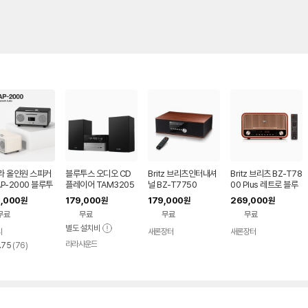
라 올인원 스피커
블루투스 오디오 CD
Britz 브리츠인터내셔
Britz 브리츠 BZ-T78
P-2000 블루투
플레이어 TAM3205
널 BZ-T7750
00 Plus 레트로 블루
D 라디오 USB A
M2
투스 올인원오디오 스
,000
179,000
179,000
269,000
원
원
원
원
피커 FM CD
무료
무료
무료
무료
별도 설치비
라
새론장터
새론장터
네이버
네이버
네이버
페이
라라사운드
페이
페이
리
네이버
.75
(
76
)
페이
뷰
수