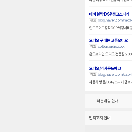
네비 블박 DSP중고스피커
blog.naver.com/mcd
광고
안드로이드장착DSP세팅네비
오디오 구매는 코튼오디오
cottonaudio.co.kr
광고
온오프라인 오디오 전문점 20
오디오/카사운드파크
blog.naver.com/csp-
광고
자동차 방음/DSP/스피커,엠프
빠른배송 안내
법적고지 안내