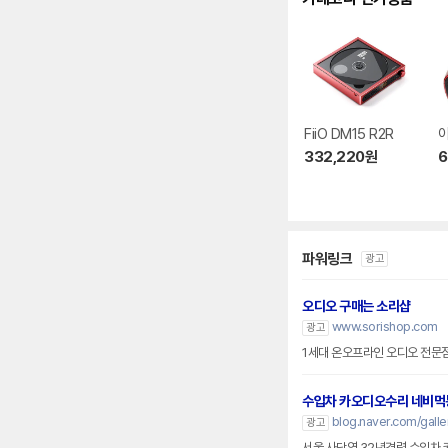
FiiO DM15 R2R
아
332,220
원
6
파워링크
광고
오디오 구매는 소리샵
www.sorishop.com
광고
1세대 온오프라인 오디오 전문점
수입차 카오디오수리 네비먹
blog.naver.com/gall
광고
서울 사당역 32년경력 수입차