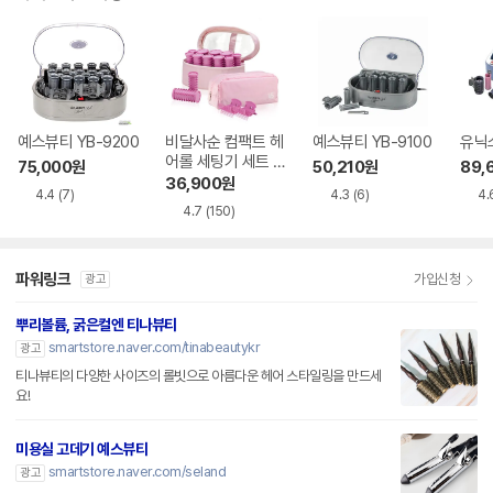
예스뷰티 YB-9200
비달사순 컴팩트 헤
예스뷰티 YB-9100
유닉스
어롤 세팅기 세트 V
75,000
원
50,210
원
89,
SHS10BK
36,900
원
4.4
(7)
4.3
(6)
4.
4.7
(150)
파워링크
가입신청
광고
뿌리볼륨, 굵은컬엔 티나뷰티
smartstore.naver.com/tinabeautykr
광고
티나뷰티의 다양한 사이즈의 롤빗으로 아름다운 헤어 스타일링을 만드세
요!
미용실 고데기 예스뷰티
smartstore.naver.com/seland
광고