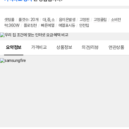
셋팅롤
/
롤갯수
:
20개
/
대,중,소
/
음이온발생
/
고정핀
/
고정클립
/
소비전
력:360W
/
플로킹천
/
빠른예열
/
예열표시등
/
안전팁
메뉴 네비게이션
요약정보
가격비교
상품정보
의견/리뷰
연관상품