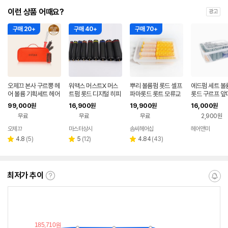
이런 상품 어때요?
광고
구매 20+
구매 40+
구매 70+
오제끄 본사 구르뽕 헤
워맥스 머스트X 머스
뿌리 볼륨펌 롯드 셀프
에드펌 세트 볼
어 볼륨 기획세트 헤어
트펌 롯드 디지털 히피
파마롯드 롯트 모류교
롯드 구르프 앞
롤 브러쉬
펌 롱 숏
정 루트펌
어롤
99,000
16,900
19,900
16,000
원
원
원
원
무료
무료
무료
2,900원
오제끄
마스터상사
솜씨헤어샵
헤어앤미
리
리
리
4.8
(
5
)
5
(
12
)
4.84
(
43
)
별
별
별
뷰
뷰
뷰
점
점
점
수
수
수
최저가 추이
최
알
저
림
가
받
추
는
이
중
란?