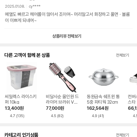
2025.01.08.
cy****
예열도 빠르고 헤어롤이 많아서 조아여~ 머리말고서 화장하고 풀면ㆍ볼륨
이 이쁘게 되네여~
상품리뷰 전체보기
다른 고객이 함께 본 상품
전체보기
씨밀렉스 라이스키
비달사순 올인원 드
동원금속 쉐프윈 통
컨버
퍼 10kg
라이어 브러쉬 VSA
5중 파티웍 32cm
스타
S117K
560
13,400
원
77,000
원
162,564
원
66,
4.7
(135)
4.5
(82)
4.9
(41)
4.
카테고리 인기상품
전체보기