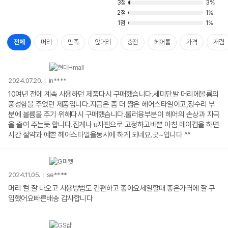
3점
3%
2점
1%
1점
1%
전체
머리
만족
앞머리
충전
헤어롤
가격
저렴
2024.07.20.
in****
10여년 전에 계속 사용하던 제품다시 구매했습니다.세미단발 머리에볼륨의
풍성함을 주었던 제품입니다.지금은 좀 더 짧은 헤어스타일이고,정수리 부
분에 볼륨을 주기 위해다시 구매했습니다.룰러융부분이 헤어의 손상과 자극
을 줄여 주는듯 합니다.집게나 u자핀으로 고정하고바쁜 아침 메이컵을 하면
시간 절약과 예쁜 헤어스타일을동시에 하게 되네요.굿~입니다 ^^
2024.11.05.
se****
머리 컬 잘 나오고 사용방법도 간편하고 좋아요세일할때 좋은가격에 잘 구
입했어요빠른배송 감사합니다