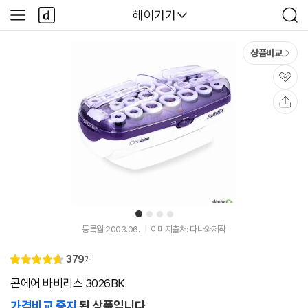
본문 바로가기
다
다나와
헤어기기
사
검
나
이
색
와
드
메
메
상품비교
인
뉴
관
심
공
유
1
2
3
4
등록월 2003.06.
이미지출처: 다나와제작
리
379
개
별
4.
뷰
점
7
콘에어 바비리스 3026BK
가격비교 중지
된 상품입니다.