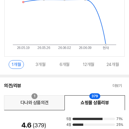
1개월
3개월
6개월
12개월
24개월
의견/리뷰
더보기
1
379
다나와 상품의견
쇼핑몰 상품리뷰
5점
71%
4.6
379
4점
25%