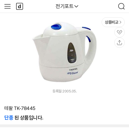
본문 바로가기
다
다나와
전기포트
사
검
나
이
색
와
드
메
메
상품비교
인
뉴
관
심
공
유
등록월 2005.05.
테팔 TK-78445
단종
된 상품입니다.