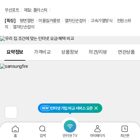
무선포트
/
재질
:
플라스틱
/
[특징]
평면열판
/
이물질거름망
/
열차단손잡이
/
고속가열방식
/
전원스위
치
/
열차단손잡이
메뉴 네비게이션
요약정보
가격비교
상품정보
의견/리뷰
연관상품
인터넷 가입 비교 서비스 오픈
NEW
닫기
이
전
페
이
지
홈
검색
인터넷·TV
마이페이지
최근본
로