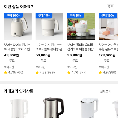
이런 상품 어때요?
광고
구매 360+
구매 1천+
구매 1천+
구매 190+
보아르 다이닝 전기포
보아르 이지 전기포트
보아르 폴더블 휴대용
보아르 아가온 
트 대용량 316L 스텐
C 프리볼트 휴대용 분
전기포트 여행용 햇반
수형 분유포트 
커피포트 2L 보온 무
유포트 접이식 여행용
접이식 커피 프리볼트
잔류제거 통분
43,900
59,800
39,800
128,000
원
원
원
원
선 올스텐 포터 주전자
커피 햇반 SUS316
캠핑
3L 대용량 전기
무료
무료
무료
무료
보아르샵
보아르샵
보아르샵
보아르샵
네이버
네이버
네이버
네이
페이
페이
페이
페이
리
리
리
리
4.76
(
766
)
4.82
(
999+
)
4.76
(
877
)
4.97
(
86
)
별
별
별
별
뷰
뷰
뷰
뷰
점
점
점
점
수
수
수
수
카테고리 인기상품
전체보기