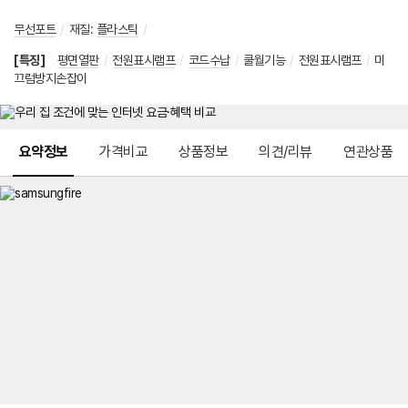
무선포트
/
재질
:
플라스틱
/
[특징]
평면열판
/
전원표시램프
/
코드수납
/
쿨월기능
/
전원표시램프
/
미
끄럼방지손잡이
메뉴 네비게이션
요약정보
가격비교
상품정보
의견/리뷰
연관상품