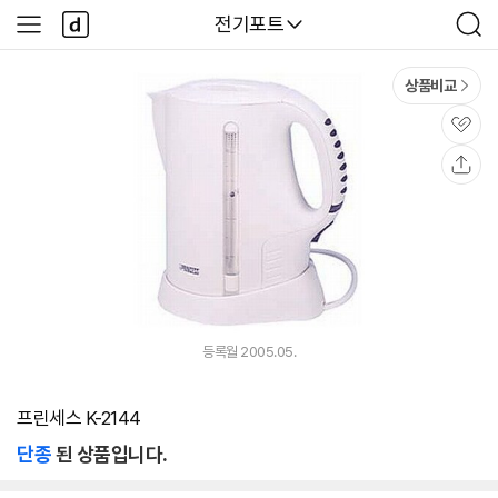
본문 바로가기
다
다나와
전기포트
사
검
나
이
색
와
드
메
메
상품비교
인
뉴
관
심
공
유
등록월 2005.05.
프린세스 K-2144
단종
된 상품입니다.