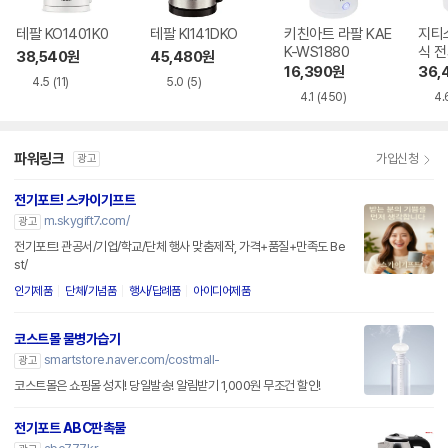
테팔 KO1401K0
테팔 KI141DKO
키친아트 라팔 KAE
지티
K-WS1880
식 전
38,540
원
45,480
원
4년
16,390
원
36,
4.5
(11)
5.0
(5)
4.1
(450)
4.
파워링크
가입신청
광고
전기포트! 스카이기프트
m.skygift7.com/
광고
전기포트! 관공서/기업/학교/단체 행사 맞춤제작, 가격+품질+만족도 Be
st/
인기제품
단체/기념품
행사/답례품
아이디어제품
코스트몰 물병가습기
smartstore.naver.com/costmall-
광고
코스트몰은 쇼핑몰 성지! 당일발송! 알림받기 1,000원 무조건 할인!
전기포트 ABC판촉물