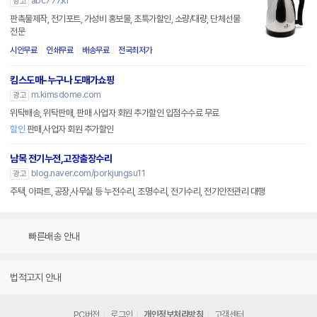
abc777.kr
광고
판촉물제작, 전기포트, 가성비 홍보물, 초특가할인, 소량/대량, 단체선물
전문
시안무료
인쇄무료
배송무료
전국최저가
킴스도매-누구나 도매가쇼핑
m.kimsdome.com
광고
위탁배송, 위탁판매, 판매 사업자 회원 추가할인 입점수수료 무료
할인
판매,사업자 회원 추가할인
남목 전기누전,고장출장수리
blog.naver.com/porkjungsu11
광고
주택, 아파트, 공장,사무실 등 누전수리, 조명수리, 전기수리, 전기안전관리 대행
빠른배송 안내
법적고지 안내
PC버전
로그인
개인정보처리방침
고객센터