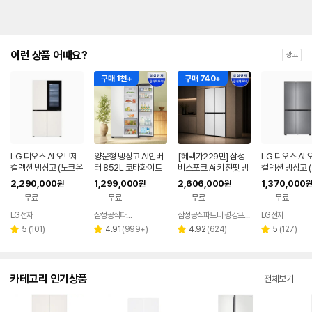
이런 상품 어때요?
광고
구매 1천+
구매 740+
LG 디오스 AI 오브제
양문형 냉장고 AI인버
[혜택가229만] 삼성
LG 디오스 AI
컬렉션 냉장고 (노크온
터 852L 코타화이트
비스포크 Ai 키친핏 냉
컬렉션 냉장고 
매직스페이스) T876
장고 4도어 640 리터
형) S656P00
2,290,000
1,299,000
2,606,000
1,370,000
원
원
원
원
MEE412
RM70F63R2A
무료
무료
무료
무료
LG전자
삼성공식파트너 현성전자
삼성공식파트너 평강프라자
LG전자
네이버
페이
리
리
리
리
5
(
101
)
4.91
(
999+
)
4.92
(
624
)
5
(
127
)
별
별
별
별
뷰
뷰
뷰
뷰
점
점
점
점
수
수
수
수
카테고리 인기상품
전체보기