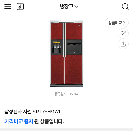
본문 바로가기
다
다나와
냉장고
사
검
나
이
색
와
드
메
메
상품비교
인
뉴
관
심
공
유
등록월 2005.04.
삼성전자 지펠 SRT768MWI
가격비교 중지
된 상품입니다.