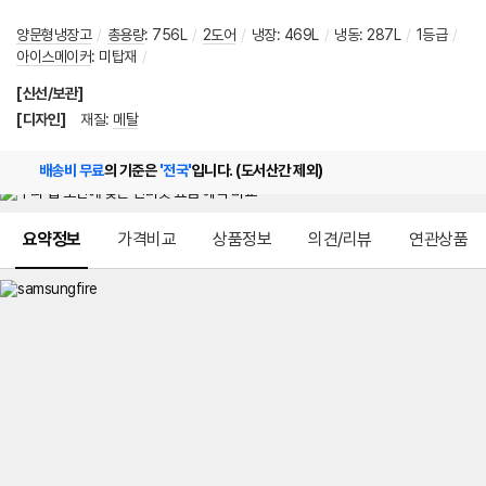
양문형냉장고
/
총용량
:
756L
/
2도어
/
냉장
:
469L
/
냉동
:
287L
/
1등급
/
아이스메이커
:
미탑재
/
[신선/보관]
[디자인]
재질
:
메탈
배송비 무료
의 기준은
'전국'
입니다. (도서산간 제외)
메뉴 네비게이션
요약정보
가격비교
상품정보
의견/리뷰
연관상품