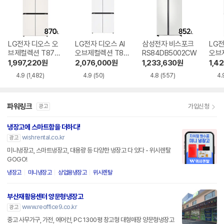
LG전자 디오스 오
LG전자 디오스 AI
삼성전자 비스포크
LG전
브제컬렉션 T873
오브제컬렉션 T87
RS84DB5002CW
오브
MEE111
6MQQ1H1
6MR
1,997,220
원
2,076,000
원
1,233,630
원
1,4
4.9
(1,482)
4.9
(50)
4.8
(557)
4.
파워링크
가입신청
광고
냉장고에 스마트함을 더하다!
wishrental.co.kr
광고
미니냉장고, 스마트냉장고, 대용량 등 다양한 냉장고 다 있다 - 위시렌탈
GOGO!
냉장고
미니냉장고
상업용냉장고
위시렌탈
부산재활용센터 양문형냉장고
www.reoffice9.co.kr
광고
중고 사무가구, 가전, 에어컨, PC 1300평 창고형 대형매장 양문형냉장고