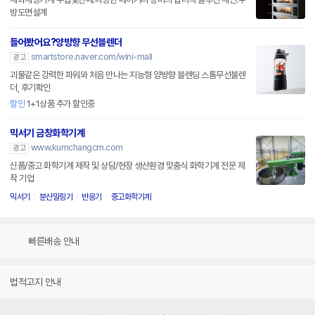
방도면설계
들어봤어요?양방향 무선블렌더
smartstore.naver.com/wini-mall
광고
괴물같은 강력한 파워와 처음 만나는 지능형 양방향 블렌딩 스톰무선블렌
더, 후기확인
할인
1+1상품 추가 할인중
믹서기 금창화학기계
www.kumchangcm.com
광고
신품/중고 화학기계 제작 및 상담/현장 생산환경 맞춤식 화학기계 전문 제
작 기업
믹서기
분산밀링기
반응기
중고화학기계
빠른배송 안내
법적고지 안내