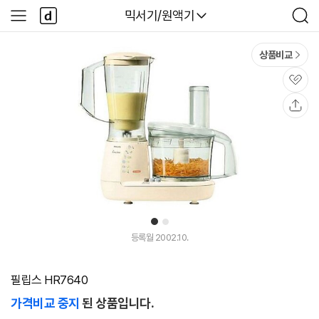
본문 바로가기
다
다나와
믹서기/원액기
사
검
나
이
색
와
드
메
메
상품비교
인
뉴
관
심
공
유
1
2
등록월 2002.10.
필립스 HR7640
가격비교 중지
된 상품입니다.