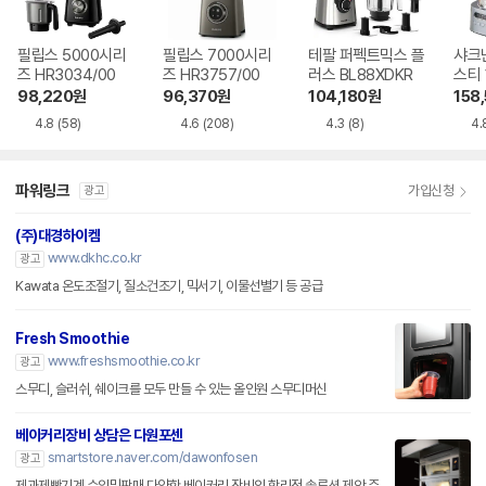
필립스 5000시리
필립스 7000시리
테팔 퍼펙트믹스 플
샤크
즈 HR3034/00
즈 HR3757/00
러스 BL88XDKR
스티
블렌더
98,220
원
96,370
원
104,180
원
158
KR
4.8
(58)
4.6
(208)
4.3
(8)
4.
파워링크
가입신청
광고
(주)대경하이켐
www.dkhc.co.kr
광고
Kawata 온도조절기, 질소건조기, 믹서기, 이물선별기 등 공급
Fresh Smoothie
www.freshsmoothie.co.kr
광고
스무디, 슬러쉬, 쉐이크를 모두 만들 수 있는 올인원 스무디머신
베이커리장비 상담은 다원포센
smartstore.naver.com/dawonfosen
광고
제과제빵기계 수입및판매.다양한 베이커리 장비의 합리적 솔루션 제안.주