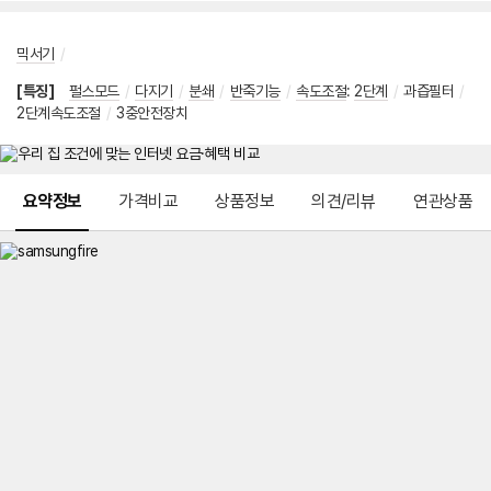
믹서기
/
[특징]
펄스모드
/
다지기
/
분쇄
/
반죽기능
/
속도조절
:
2단계
/
과즙필터
/
2단계속도조절
/
3중안전장치
메뉴 네비게이션
요약정보
가격비교
상품정보
의견/리뷰
연관상품