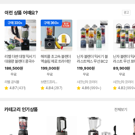
이런 상품 어때요?
광고
구매 330+
구매 360+
리벨 더쎈 대형 믹서기
해피콜 초고속 블렌더
닌자 블렌더 믹서기 블
닌자 블렌더 믹
대용량 블렌더 콩국수
엑슬림 제로 트라이탄
라스트맥스 무선 BC2
라스트 무선 포
업소용 카페용 얼음분
얼음 대용량 스무디 과
51KR
C151KR
186,500
199,000
119,900
89,900
원
원
원
원
쇄 4L 블랙
일 가정용 대형 믹서기
무료
무료
무료
무료
리벨 공식몰
브랜드프리미엄아울렛
샤크닌자 코리아
샤크닌자 코리아
네이버
네이버
페이
페이
리
리
리
리
4.87
(
431
)
4.84
(
287
)
4.86
(
999+
)
4.82
(
999
별
별
별
별
뷰
뷰
뷰
뷰
점
점
점
점
수
수
수
수
카테고리 인기상품
전체보기