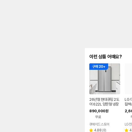
이런 상품 어때요?
구매 20+
26년형 현대큐밍 2도
LG 
어 622L 양문형 냉장
컬렉
고 가정용 QRSE62T
페이스
890,000
2,6
원
S3T
H1
무료
큐에이드 스토어
LG전
리
4.88
(
8
)
4