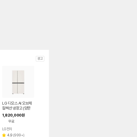
광고
LG 디오스 AI 오브제
컬렉션 냉장고 (양문
형, 매직스페이스) S8
1,820,000
원
34MEE111
무료
LG전자
리
4.9
(
999+
)