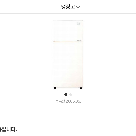
다나와
냉장고
1
2
등록월 2005.05.
품입니다.