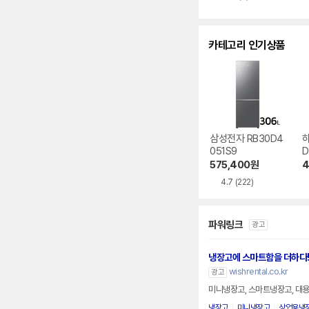
별
별
뷰
점
점
수
카테고리 인기상품
삼성전자 RB30D4
하
051S9
575,400
원
4
4.7
(222)
파워링크
광고
냉장고에 스마트함을 더하다
wishrental.co.kr
광고
미니냉장고, 스마트냉장고, 대용
냉장고
미니냉장고
상업용냉