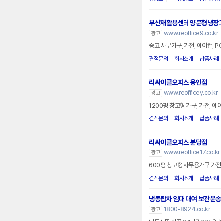
부산재활용센터 양문형냉장
www.reoffice9.co.kr
광고
중고 사무가구, 가전, 에어컨, 
견적문의
회사소개
납품사례
리싸이클오피스 용인점
www.reofficey.co.kr
광고
1200평 창고형 가구, 가전, 
견적문의
회사소개
납품사례
리싸이클오피스 분당점
www.reoffice17.co.kr
광고
600평 창고형 사무용가구 가전
견적문의
회사소개
납품사례
냉동탑차 임대 대여 보관운송
1800-8924.co.kr
광고