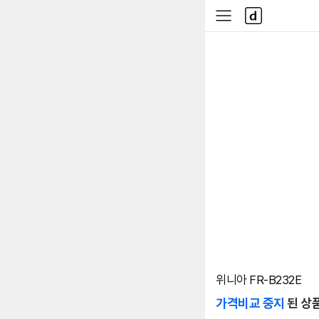
본문 바로가기
다
사
나
이
와
드
메
메
인
뉴
위니아 FR-B232E
가격비교 중지
된 상