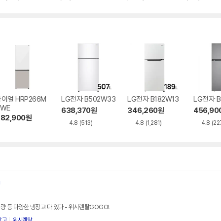
별
별
별
뷰
뷰
뷰
뷰
점
점
점
수
수
수
수
이얼 HRP266M
LG전자 B502W33
LG전자 B182W13
LG전자 B
DWE
638,370
원
346,260
원
456,90
82,900
원
4.8
(513)
4.8
(1,281)
4.8
(22
!
량 등 다양한 냉장고 다 있다 - 위시렌탈GOGO!
장고
위시렌탈