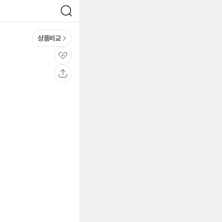
검
색
상품비교
관
심
공
유