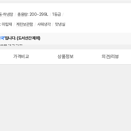
동·하냉장
/
총용량
:
200~299L
/
1등급
/
:
미탑재
/
계란보관함
/
샤워냉각
/
맛냉실
전국'
입니다. (도서산간 제외)
가격비교
상품정보
의견/리뷰