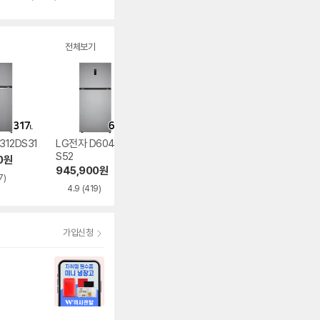
별
뷰
점
수
전체보기
312DS31
LG전자 D604MP
LG전자 오브제컬렉
롯데하이마트 플
S52
션 D463MEE33
스 PLX-RF245S
0
원
945,900
원
657,610
원
286,040
원
7)
4.9
(419)
4.9
(184)
4.7
(63)
가입신청