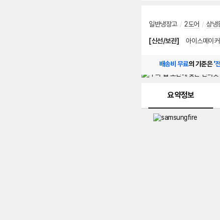
일반냉장고
/
2도어
/
상냉
[신선/보관]
아이스메이커
배송비 무료
의 기준은
'
메뉴 네비게이션
요약정보