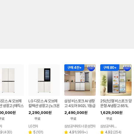
구매 4천+
구매 80+
디오스 AI 오브제
LG 디오스 AI 오브제
삼성 비스포크 AI 냉장
25년신형 비스포크 양
션 냉장고 (매직스
컬렉션 냉장고 (노크온
고 4도어 902L 1등급
문형 AI냉장고 651L
) T876MEE1
매직스페이스) T876
푸드쇼케이스 에센셜
00,000
2,290,000
2,490,000
1,629,000
원
원
원
원
MEE412
화이트(RM70F90M
무료
무료
무료
무료
1ZD)
자
LG전자
삼성공식파트너 문성전자
삼성공식파트너 현성전자
네이버
페이
리
리
리
리
.9
(
430
)
5
(
101
)
4.91
(
999+
)
4.92
(
254
)