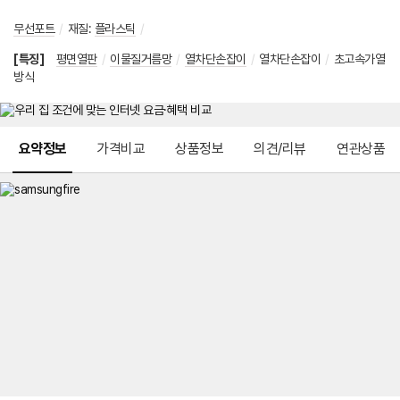
무선포트
/
재질
:
플라스틱
/
[특징]
평면열판
/
이물질거름망
/
열차단손잡이
/
열차단손잡이
/
초고속가열
방식
메뉴 네비게이션
요약정보
가격비교
상품정보
의견/리뷰
연관상품