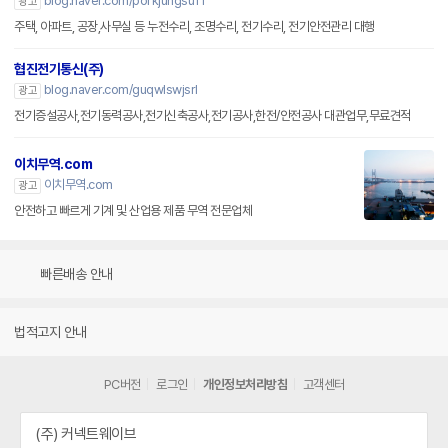
blog.naver.com/porkjungsu11
광고
주택, 아파트, 공장,사무실 등 누전수리, 조명수리, 전기수리, 전기안전관리 대행
협진전기통신(주)
blog.naver.com/guqwlswjsrl
광고
전기증설공사,전기동력공사,전기신축공사,전기공사,한전/안전공사 대관업무,무료견적
이치무역.com
이치무역.com
광고
안전하고 빠르게 기계 및 산업용 제품 무역 전문업체
빠른배송 안내
법적고지 안내
PC버전
로그인
개인정보처리방침
고객센터
(주) 커넥트웨이브