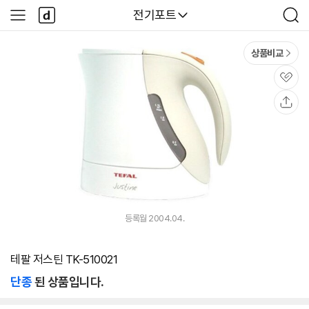
본문 바로가기
다
다나와
전기포트
사
검
나
이
색
와
드
메
메
상품비교
인
뉴
관
심
공
유
등록월 2004.04.
테팔 저스틴 TK-510021
단종
된 상품입니다.