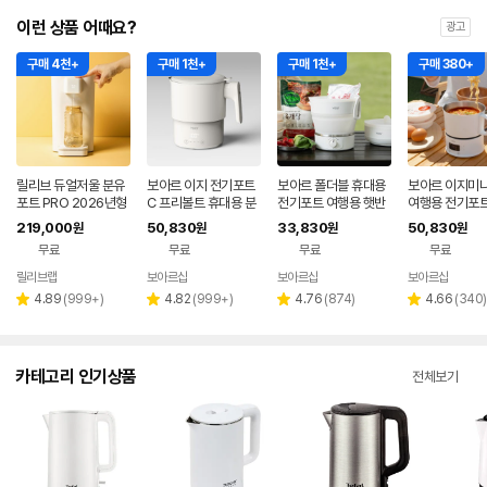
이런 상품 어때요?
광고
구매 4천+
구매 1천+
구매 1천+
구매 380+
릴리브 듀얼저울 분유
보아르 이지 전기포트
보아르 폴더블 휴대용
보아르 이지미
포트 PRO 2026년형
C 프리볼트 휴대용 분
전기포트 여행용 햇반
여행용 전기포트
유포트 접이식 여행용
접이식 커피 프리볼트
식 휴대용 분유
219,000
50,830
33,830
50,830
원
원
원
원
커피 햇반 SUS316
캠핑
선 커피주전자 
무료
무료
무료
무료
트
릴리브랩
보아르샵
보아르샵
보아르샵
네이버
네이버
네이
페이
페이
페이
리
리
리
리
4.89
(
999+
)
4.82
(
999+
)
4.76
(
874
)
4.66
(
340
)
별
별
별
별
뷰
뷰
뷰
뷰
점
점
점
점
수
수
수
수
카테고리 인기상품
전체보기