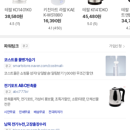
테팔 KO1401K0
키친아트 라팔 KAE
테팔 KI141DKO
테팔
K-WS1880
트앤블
38,580
원
45,480
원
16,390
원
34,
4.5
(11)
5.0
(5)
4.1
(450)
4.
파워링크
가입신청
광고
코스트몰 물병가습기
smartstore.naver.com/costmall-
광고
코스트몰은 쇼핑몰 성지! 당일발송! 알림받기 1,000원 무조건 할인!
전기포트 ABC판촉물
abc777.kr
광고
판촉물제작, 전기포트, 가성비 홍보물, 초특가할인, 소량/대량, 단체선물
전문
시안무료
인쇄무료
배송무료
전국최저가
남목 전기누전,고장출장수리